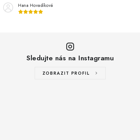
MUŽI
Hana Hovadíková
OSTATNÍ
DOVOLENÁ
Doprava a platba
Recenze
Věrnostní program
Sledujte nás na Instagramu
Proč Botanic?
Kontakty
ZOBRAZIT PROFIL