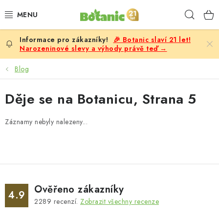
Přejít
Hleda
na
obsah
🎉 Botanic slaví 21 let!
PREMIUM
Narozeninové slevy a výhody právě teď →
DOPLŇKY STRAVY
Blog
CÍLE
Děje se na Botanicu
, Strana 5
POTRAVINY, NÁPOJE
Záznamy nebyly nalezeny...
SLEVY, AKCE
BESTSELLERY
Ověřeno zákazníky
4.9
ŽENY
2289
recenzí.
Zobrazit všechny recenze