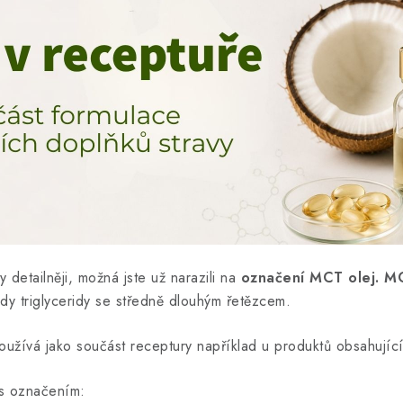
 detailněji, možná jste už narazili na
označení MCT olej. MC
edy triglyceridy se středně dlouhým řetězcem.
užívá jako součást receptury například u produktů obsahující
 s označením: