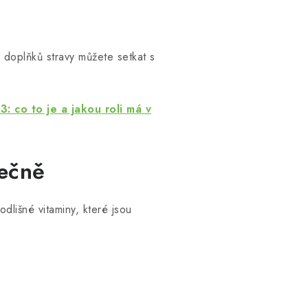
h doplňků stravy můžete setkat s
3: co to je a jakou roli má v
lečně
dlišné vitaminy, které jsou