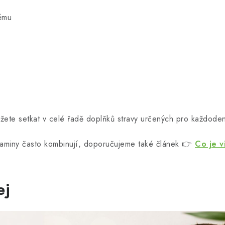
tému
ete setkat v celé řadě doplňků stravy určených pro každoden
itaminy často kombinují, doporučujeme také článek 👉
Co je v
ej