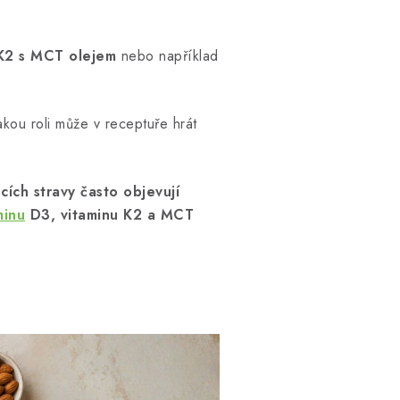
K2 s MCT olejem
nebo například
akou roli může v receptuře hrát
cích stravy často objevují
minu
D3, vitaminu K2 a MCT