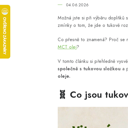
04.06.2026
Možná jste si při výběru doplňků s
zmínky o tom, že jde o tukově roz
Co přesně to znamená? Proč se ně
MCT olej
?
V tomto článku si přehledně vysvě
společně s tukovou složkou
a p
oleje.
🧬 Co jsou tuko