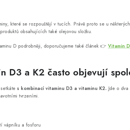
miny, které se rozpouštějí v tucích. Právě proto se u některýc
í produktů obsahujících také olejovou složku.
itaminu D podrobněji, doporučujeme také článek 👉
Vitamin D
in D3 a K2 často objevují spo
 setkáte
s kombinací vitaminu D3 a vitaminu K2.
Jde o dva o
avotními tvrzeními.
tí vápníku a fosforu