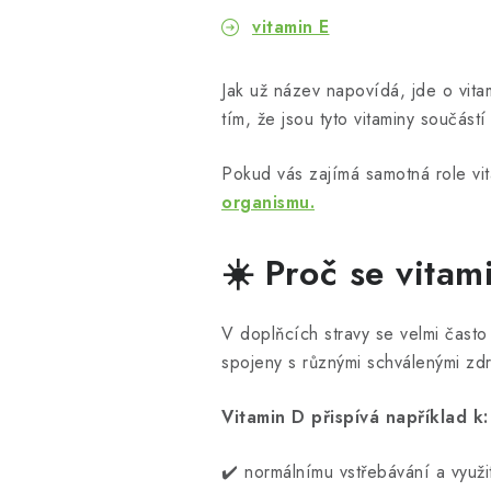
vitamin E
Jak už název napovídá, jde o vita
tím, že jsou tyto vitaminy součást
Pokud vás zajímá samotná role v
organismu.
☀️ Proč se vitam
V doplňcích stravy se velmi často
spojeny s různými schválenými zdr
Vitamin D přispívá například k:
✔️ normálnímu vstřebávání a využi