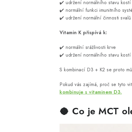
✔️ udržení normálního stavu kostí
✔️ normální funkci imunitního sys
✔️ udržení normální činnosti svalů
Vitamin K přispívá k:
✔️ normální srážlivosti krve
✔️ udržení normálního stavu kostí
S kombinací D3 + K2 se proto můž
Pokud vás zajímá, proč se tyto v
kombinuje s vitaminem D3.
🥥 Co je MCT ol