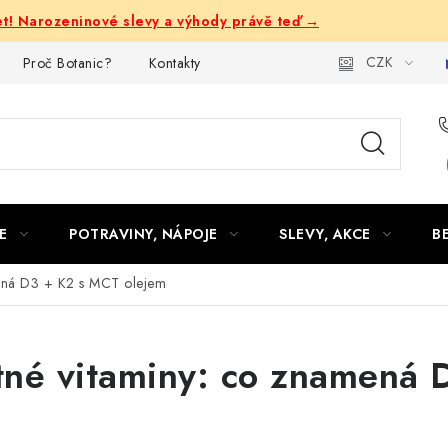
let! Narozeninové slevy a výhody právě teď →
CZK
Proč Botanic?
Kontakty
E
POTRAVINY, NÁPOJE
SLEVY, AKCE
B
mená D3 + K2 s MCT olejem
tné vitaminy: co znamená