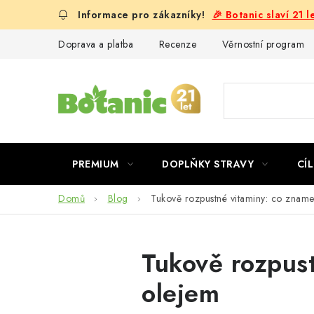
Přejít
🎉 Botanic slaví 21 
na
obsah
Doprava a platba
Recenze
Věrnostní program
PREMIUM
DOPLŇKY STRAVY
CÍL
Domů
Blog
Tukově rozpustné vitaminy: co zna
Tukově rozpus
olejem