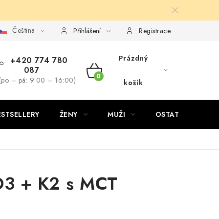
Čeština
Přihlášení
Registrace
Prázdný
+420 774 780
087
NÁKUPNÍ
(po – pá: 9:00 – 16:00)
košík
KOŠÍK
ESTSELLERY
ŽENY
MUŽI
OSTATNÍ
 D3 + K2 s MCT