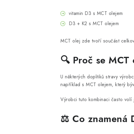
vitamin D3 s MCT olejem
D3 + K2 s MCT olejem
MCT olej zde tvoří součást celko
🔍 Proč se MCT 
U některých doplňků stravy výrobc
například s MCT olejem, který býv
Výrobci tuto kombinaci často vol
⚖️ Co znamená D