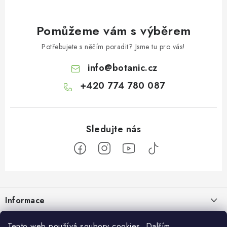
Pomůžeme vám s výběrem
Potřebujete s něčím poradit? Jsme tu pro vás!
info
@
botanic.cz
+420 774 780 087
Z
á
Informace
p
a
Doprava a platba
Tento web používá soubory cookies. Dalším
Botanic