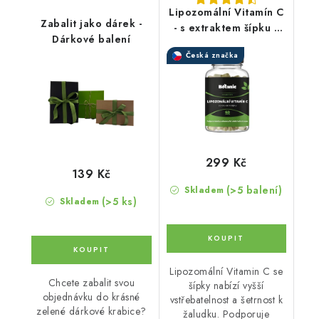
Lipozomální Vitamín C
Zabalit jako dárek -
- s extraktem šípku v
Dárkové balení
kapslích
Česká značka
299 Kč
139 Kč
(>5 balení)
Skladem
(>5 ks)
Skladem
Lipozomální Vitamin C se
Chcete zabalit svou
šípky nabízí vyšší
objednávku do krásné
vstřebatelnost a šetrnost k
zelené dárkové krabice?
žaludku. Podporuje