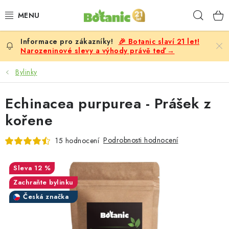
Přejít
Hleda
na
obsah
🎉 Botanic slaví 21 let!
PREMIUM
Narozeninové slevy a výhody právě teď →
DOPLŇKY STRAVY
Bylinky
CÍLE
Echinacea purpurea - Prášek z
kořene
POTRAVINY, NÁPOJE
Podrobnosti hodnocení
15 hodnocení
SLEVY, AKCE
12 %
BESTSELLERY
Zachraňte bylinku
Česká značka
ŽENY