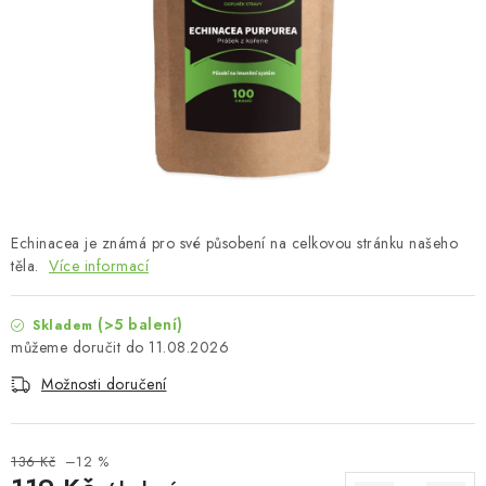
MUŽI
OSTATNÍ
DOVOLENÁ
Doprava a platba
Recenze
Věrnostní program
Proč Botanic?
Kontakty
Echinacea je známá pro své působení na celkovou stránku našeho
těla.
Více informací
(>5 balení)
Skladem
11.08.2026
Možnosti doručení
136 Kč
–12 %