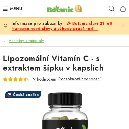
Přejít
Hleda
na
obsah
🎉 Botanic slaví 21 let!
PREMIUM
Narozeninové slevy a výhody právě teď →
DOPLŇKY STRAVY
Vitamíny a minerály
CÍLE
Lipozomální Vitamín C - s
extraktem šípku v kapslích
POTRAVINY, NÁPOJE
Podrobnosti hodnocení
19 hodnocení
SLEVY, AKCE
Česká značka
BESTSELLERY
ŽENY