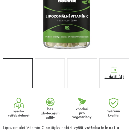
MUŽI
OSTATNÍ
DOVOLENÁ
Doprava a platba
Recenze
Věrnostní program
Proč Botanic?
Kontakty
+ další (4)
Lipozomální Vitamin C se šípky nabízí
vyšší vstřebatelnost a