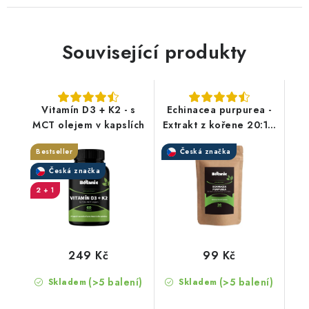
Související produkty
Vitamín D3 + K2 - s
Echinacea purpurea -
MCT olejem v kapslích
Extrakt z kořene 20:1 v
prášku
Bestseller
Česká značka
Česká značka
2 + 1
249 Kč
99 Kč
(>5 balení)
(>5 balení)
Skladem
Skladem