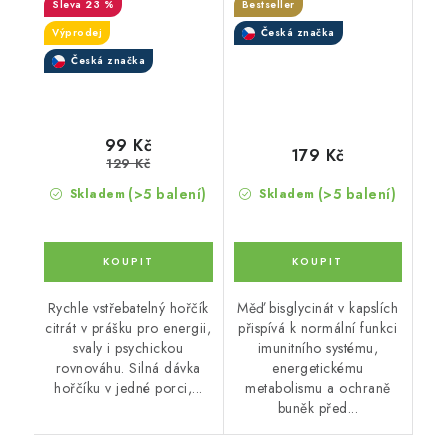
23 %
Bestseller
Výprodej
Česká značka
Česká značka
99 Kč
179 Kč
129 Kč
(>5 balení)
(>5 balení)
Skladem
Skladem
Rychle vstřebatelný hořčík
Měď bisglycinát v kapslích
citrát v prášku pro energii,
přispívá k normální funkci
svaly i psychickou
imunitního systému,
rovnováhu. Silná dávka
energetickému
hořčíku v jedné porci,...
metabolismu a ochraně
buněk před...