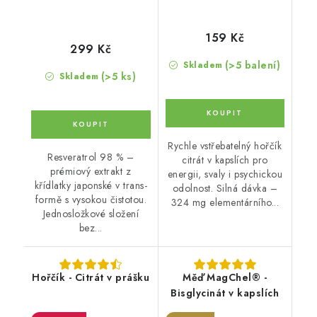
159 Kč
299 Kč
(>5 balení)
Skladem
(>5 ks)
Skladem
Rychle vstřebatelný hořčík
Resveratrol 98 % –
citrát v kapslích pro
prémiový extrakt z
energii, svaly i psychickou
křídlatky japonské v trans-
odolnost. Silná dávka –
formě s vysokou čistotou.
324 mg elementárního...
Jednosložkové složení
bez...
Hořčík - Citrát v prášku
Měď MagChel® -
Bisglycinát v kapslích