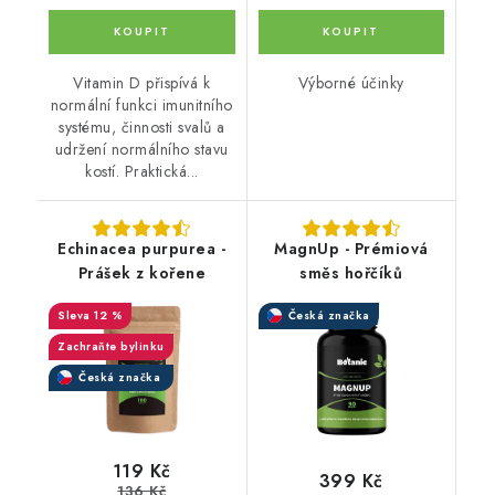
Vitamin D přispívá k
Výborné účinky
normální funkci imunitního
systému, činnosti svalů a
udržení normálního stavu
kostí. Praktická...
Echinacea purpurea -
MagnUp - Prémiová
Prášek z kořene
směs hořčíků
12 %
Česká značka
Zachraňte bylinku
Česká značka
119 Kč
399 Kč
136 Kč