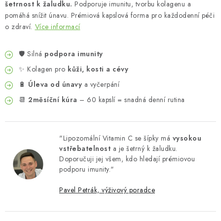
šetrnost k žaludku.
Podporuje imunitu, tvorbu kolagenu a
pomáhá snížit únavu. Prémiová kapslová forma pro každodenní péči
o zdraví.
Více informací
🛡️ Silná
podpora imunity
✨ Kolagen pro
kůži, kosti a cévy
🔋
Úleva od únavy
a vyčerpání
📆
2měsíční kúra
– 60 kapslí = snadná denní rutina
"Lipozomální Vitamin C se šípky má
vysokou
vstřebatelnost
a je šetrný k žaludku.
Doporučuji jej všem, kdo hledají prémiovou
podporu imunity."
Pavel Petrák, výživový poradce