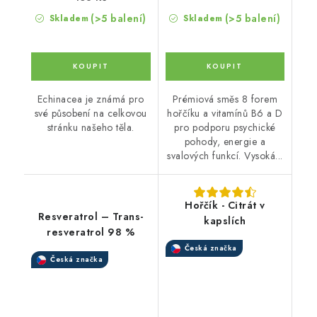
(>5 balení)
(>5 balení)
Skladem
Skladem
Echinacea je známá pro
Prémiová směs 8 forem
své působení na celkovou
hořčíku a vitamínů B6 a D
stránku našeho těla.
pro podporu psychické
pohody, energie a
svalových funkcí. Vysoká...
Hořčík - Citrát v
Resveratrol – Trans-
kapslích
resveratrol 98 %
Česká značka
Česká značka