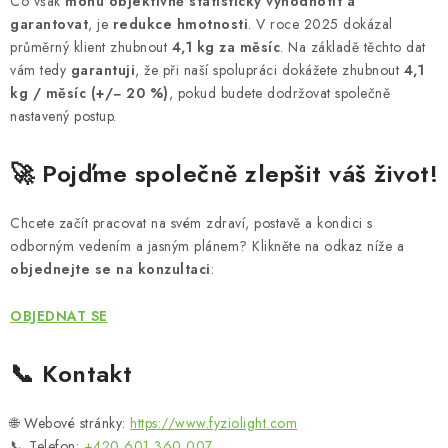
Co však
mohu objektivně statisticky vyhodnotit a
garantovat
, je
redukce hmotnosti
. V roce 2025 dokázal
průměrný klient zhubnout
4,1 kg za měsíc
. Na základě těchto dat
vám tedy
garantuji
, že při naší spolupráci dokážete zhubnout
4,1
kg / měsíc (+/− 20 %)
, pokud budete dodržovat společně
nastavený postup.
🚀 Pojďme společně zlepšit váš život!
Chcete začít pracovat na svém zdraví, postavě a kondici s
odborným vedením a jasným plánem? Klikněte na odkaz níže a
objednejte se na konzultaci
:
OBJEDNAT SE
📞 Kontakt
🌐 Webové stránky:
https://www.fyziolight.com
📞 Telefon:
+420 601 360 007