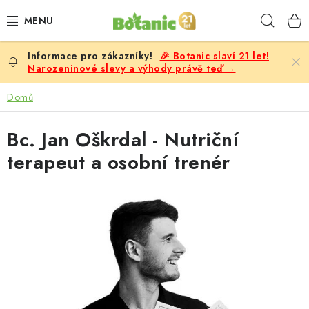
Přejít
Hleda
na
obsah
🎉 Botanic slaví 21 let!
PREMIUM
Narozeninové slevy a výhody právě teď →
DOPLŇKY STRAVY
Domů
CÍLE
Bc. Jan Oškrdal - Nutriční
terapeut a osobní trenér
POTRAVINY, NÁPOJE
SLEVY, AKCE
BESTSELLERY
ŽENY