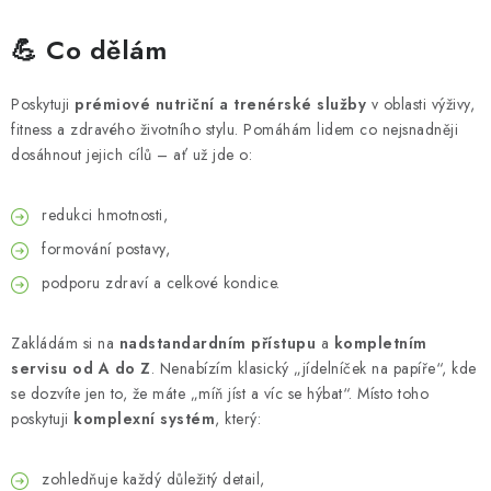
💪 Co dělám
Poskytuji
prémiové nutriční a trenérské služby
v oblasti výživy,
fitness a zdravého životního stylu. Pomáhám lidem co nejsnadněji
dosáhnout jejich cílů – ať už jde o:
redukci hmotnosti,
formování postavy,
podporu zdraví a celkové kondice.
Zakládám si na
nadstandardním přístupu
a
kompletním
servisu od A do Z
. Nenabízím klasický „jídelníček na papíře“, kde
se dozvíte jen to, že máte „míň jíst a víc se hýbat“. Místo toho
poskytuji
komplexní systém
, který:
zohledňuje každý důležitý detail,