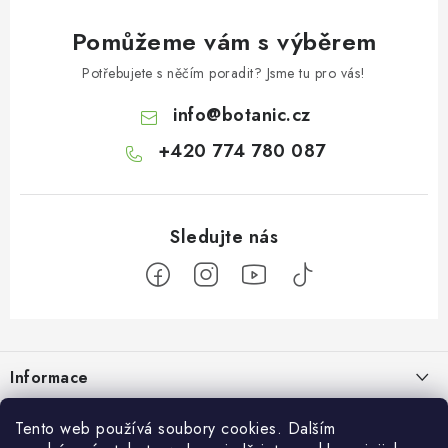
Pomůžeme vám s výběrem
Potřebujete s něčím poradit? Jsme tu pro vás!
info
@
botanic.cz
+420 774 780 087
Z
á
Informace
p
a
Doprava a platba
Botanic
Tento web používá soubory cookies. Dalším
t