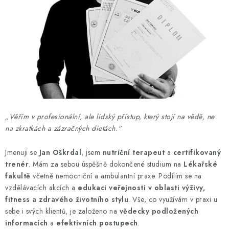
MUŽI
OSTATNÍ
DOVOLENÁ
Doprava a platba
Recenze
Věrnostní program
Proč Botanic?
Kontakty
„Věřím v profesionální, ale lidský přístup, který stojí na vědě, ne
na zkratkách a zázračných dietách.“
Jmenuji se
Jan Oškrdal
, jsem
nutriční terapeut
a
certifikovaný
trenér
. Mám za sebou úspěšně dokončené studium na
Lékařské
fakultě
včetně nemocniční a ambulantní praxe. Podílím se na
vzdělávacích akcích a
edukaci veřejnosti v oblasti výživy,
fitness a zdravého životního stylu
. Vše, co využívám v praxi u
sebe i svých klientů, je založeno na
vědecky podložených
informacích
a
efektivních postupech
.