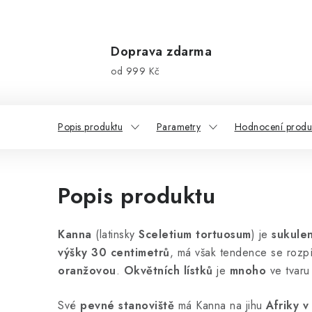
Doprava zdarma
od 999 Kč
Popis produktu
Parametry
Hodnocení produk
Popis produktu
Kanna
(latinsky
Sceletium tortuosum
) je
sukulen
výšky 30 centimetrů
, má však tendence se rozp
oranžovou
.
Okvětních lístků
je
mnoho
ve tvar
Své
pevné stanoviště
má Kanna na jihu
Afriky v