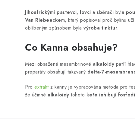
Jihoafrickými pastevci, lovci
a
sběrači
byla
pou
Van Riebeeckem
, který popisoval proč bylinu už
oblíbeným způsobem byla
výroba tinktur
.
Co Kanna obsahuje?
Mezi obsažené mesembrinové
alkaloidy
patří hl
preparáty obsahují takzvaný
delta-7-mesembren
Pro
extrakt
z kanny je vypracována metoda pro tes
že účinné
alkaloidy
tohoto
keře inhibují fosfod