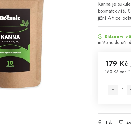
Kanna je sukulen
kosmatcovité. S
jižní Africe od
Skladem
(>5
179 Kč
160 Kč bez 
Měrná cena
Tisk
Ze