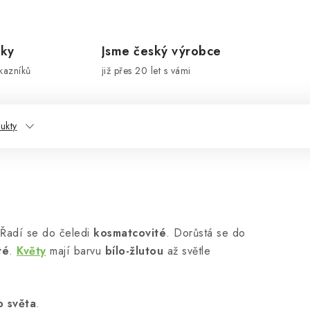
íky
Jsme český výrobce
kazníků
již přes 20 let s vámi
ukty
 Řadí se do čeledi
kosmatcovité
. Dorůstá se do
té
.
Květy
mají barvu
bílo-žlutou
až světle
o světa
.