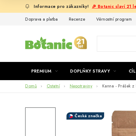
Přejít
🎉 Botanic slaví 21 
na
obsah
Doprava a platba
Recenze
Věrnostní program
PREMIUM
DOPLŇKY STRAVY
CÍL
Domů
Ostatní
Nepotraviny
Kanna - Prášek z 
Česká značka