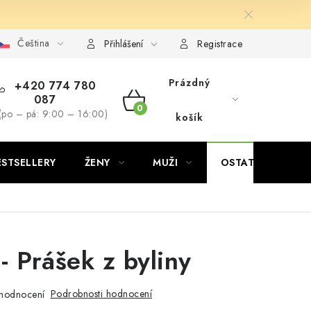
Čeština
Přihlášení
Registrace
Prázdný
+420 774 780
087
NÁKUPNÍ
(po – pá: 9:00 – 16:00)
košík
KOŠÍK
ESTSELLERY
ŽENY
MUŽI
OSTATNÍ
- Prášek z byliny
Podrobnosti hodnocení
hodnocení