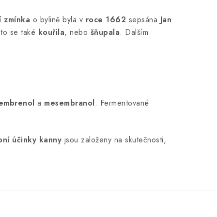
í zmínka
o bylině byla v
roce 1662
sepsána
Jan
sto se také
kouřila
, nebo
šňupala
. Dalším
embrenol
a
mesembranol
. Fermentované
pní účinky kanny
jsou založeny na skutečnosti,