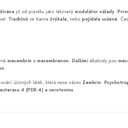
žívána
již od pravěku jako takzvaný
modulátor nálady
.
Prvn
ívat.
Tradičně
se Kanna
žvýkala
, nebo
pojídala sušená
. Ča
avně
mesembrin
a
mesembrenon
.
Dalšími
alkaloidy jsou
mes
on
.
ování účinných látek, která nese název
Zembrin
.
Psychotro
iesterasu 4 (PDE-4) a serotoninu
.