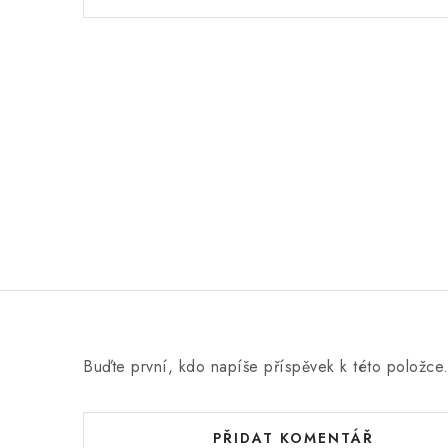
n
o
c
e
n
í
Buďte první, kdo napíše příspěvek k této položce
PŘIDAT KOMENTÁŘ