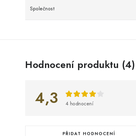
Společnost
V
Hodnocení produktu (4)
ý
p
i
4,3
s
4 hodnocení
h
o
d
PŘIDAT HODNOCENÍ