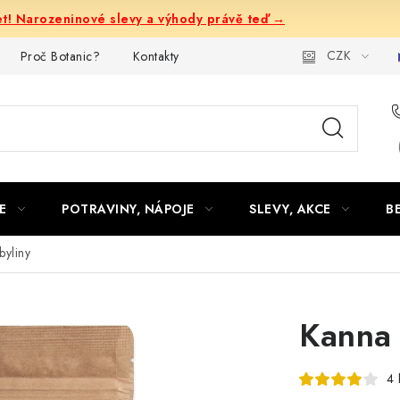
let! Narozeninové slevy a výhody právě teď →
CZK
Proč Botanic?
Kontakty
E
POTRAVINY, NÁPOJE
SLEVY, AKCE
B
byliny
Kanna 
4 