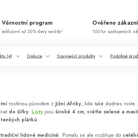
Věrnostní program
Ověřeno zákazn
exkluzivní až 20% slevy navždy!
100%+ spokojených zá
tu (4)
Diskuze
Související produkty
Podobné prod
tní
rostlinou původem z
Jižní Afriky
, kde také dodnes roste.
ínat
do šířky
.
Listy
jsou
široké 4 cm, světle zelené a masi
u
tenkých plátků
.
 tradiční lidové medicíně
. Pomalu se ale rozšiřuje do
celéh