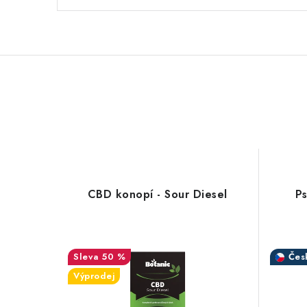
CBD konopí - Sour Diesel
Ps
50 %
Čes
Výprodej