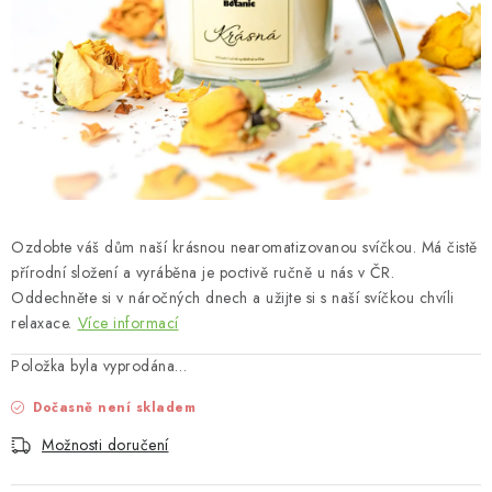
MUŽI
OSTATNÍ
DOVOLENÁ
Doprava a platba
Recenze
Věrnostní program
Proč Botanic?
Kontakty
Ozdobte váš dům naší krásnou nearomatizovanou svíčkou. Má čistě
přírodní složení a vyráběna je poctivě ručně u nás v ČR.
Oddechněte si v náročných dnech a užijte si s naší svíčkou chvíli
relaxace.
Více informací
Položka byla vyprodána…
Dočasně není skladem
Možnosti doručení