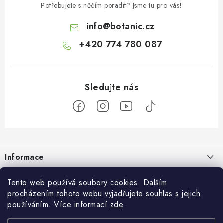
Potřebujete s něčím poradit? Jsme tu pro vás!
info
@
botanic.cz
+420 774 780 087
Z
á
Informace
p
a
Doprava a platba
Botanic
Tento web používá soubory cookies. Dalším
t
procházením tohoto webu vyjadřujete souhlas s jejich
Velkoobchod
í
Blog
používáním. Více informací
zde
.
Blog Botanic – průvodce světem bylin, vitamínů a
Zakázková výroba
doplňků stravy
Projekt Botanic pomáhá