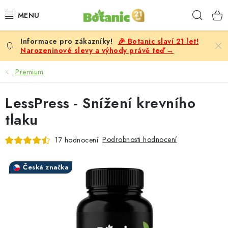
Přejít
Hleda
na
obsah
🎉 Botanic slaví 21 let!
PREMIUM
Narozeninové slevy a výhody právě teď →
DOPLŇKY STRAVY
Premium
CÍLE
LessPress - Snížení krevního
tlaku
POTRAVINY, NÁPOJE
Podrobnosti hodnocení
17 hodnocení
SLEVY, AKCE
Česká značka
BESTSELLERY
ŽENY