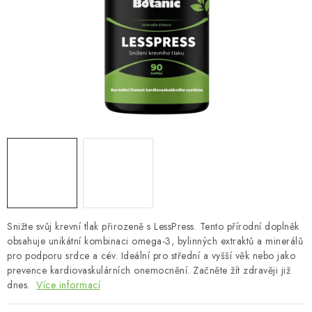
MUŽI
OSTATNÍ
DOVOLENÁ
Doprava a platba
Recenze
Věrnostní program
Proč Botanic?
Kontakty
Snižte svůj krevní tlak přirozeně s LessPress. Tento přírodní doplněk
obsahuje unikátní kombinaci omega-3, bylinných extraktů a minerálů
pro podporu srdce a cév. Ideální pro střední a vyšší věk nebo jako
prevence kardiovaskulárních onemocnění. Začněte žít zdravěji již
dnes.
Více informací