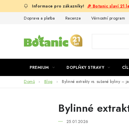
Přejít
🎉 Botanic slaví 21 
na
obsah
Doprava a platba
Recenze
Věrnostní program
PREMIUM
DOPLŇKY STRAVY
CÍL
Domů
Blog
Bylinné extrakty vs. sušené byliny – ja
Bylinné extrakt
25.01.2026