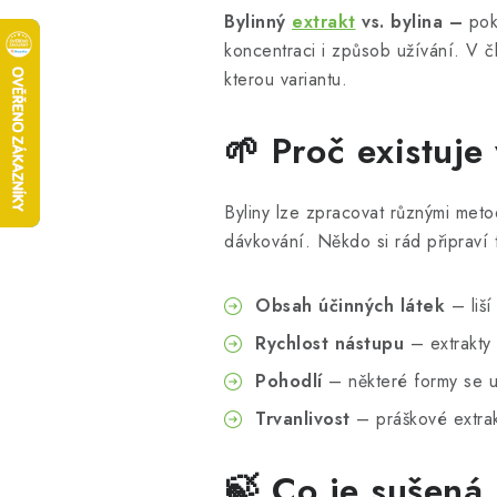
Bylinný
extrakt
vs. bylina –
poku
koncentraci i způsob užívání. V čl
kterou variantu.
🌱 Proč existuje
Byliny lze zpracovat různými meto
dávkování. Někdo si rád připraví 
Obsah účinných látek
– liší
Rychlost nástupu
– extrakty 
Pohodlí
– některé formy se u
Trvanlivost
– práškové extrak
🍃 Co je sušená 