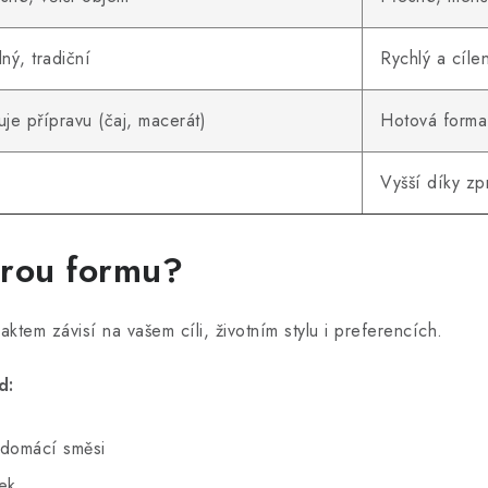
ný, tradiční
Rychlý a cíle
je přípravu (čaj, macerát)
Hotová forma 
Vyšší díky zp
erou formu?
ktem závisí na vašem cíli, životním stylu i preferencích.
d:
o domácí směsi
nek