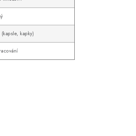
ný
(kapsle, kapky)
racování