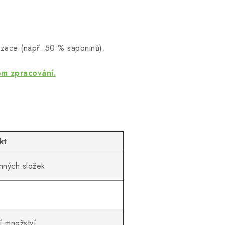
dizace (např. 50 % saponinů).
em zpracování.
kt
nných složek
í množství