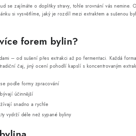
d se zajímáte o doplňky stravy, tohle srovnání vás nemine. Ob
ánku si vysvětlíme, jaký je rozdíl mezi extraktem a sušenou byl
 více forem bylin?
dami – od sušení přes extrakci až po fermentaci. Každá forma
tradiční čaj, jiný ocení pohodlí kapslí s koncentrovaným extra
 se podle formy zpracování
bývají účinnější
žívají snadno a rychle
ty vydrží déle než sypané byliny
bylina