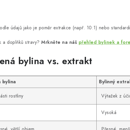
i podle údajů jako je poměr extrakce (např. 10:1) nebo standar
ek a doplňků stravy?
Mrkněte na náš
přehled bylinek a for
ená bylina vs. extrakt
 bylina
Bylinný extra
sti rostliny
Výtažek z úči
Vysoká
sné, větší objem
Přesné, menš