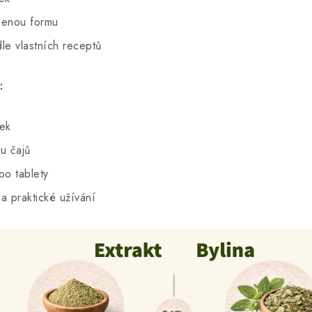
ozenou formu
le vlastních receptů
:
nek
u čajů
bo tablety
a praktické užívání