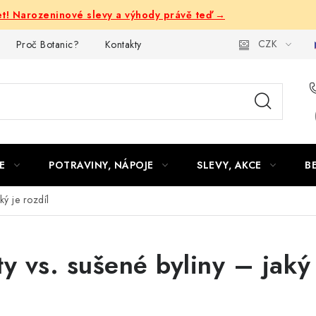
let! Narozeninové slevy a výhody právě teď →
CZK
Proč Botanic?
Kontakty
E
POTRAVINY, NÁPOJE
SLEVY, AKCE
B
ký je rozdíl
y vs. sušené byliny – jaký 