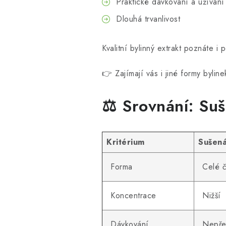
Praktické dávkování a užívání
Dlouhá trvanlivost
Kvalitní bylinný extrakt poznáte 
👉 Zajímají vás i jiné formy bylin
⚖️ Srovnání: Suš
Kritérium
Sušená
Forma
Celé čá
Koncentrace
Nižší
Dávkování
Nepře