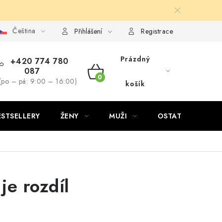
Čeština
Přihlášení
Registrace
Prázdný
+420 774 780
087
NÁKUPNÍ
(po – pá: 9:00 – 16:00)
košík
KOŠÍK
ESTSELLERY
ŽENY
MUŽI
OSTATNÍ
je rozdíl