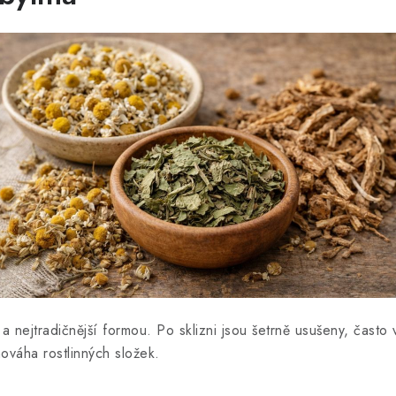
 a nejtradičnější formou. Po sklizni jsou šetrně usušeny, čast
ováha rostlinných složek.