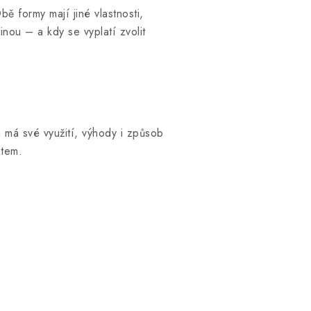
ě formy mají jiné vlastnosti,
inou – a kdy se vyplatí zvolit
 má své využití, výhody i způsob
ktem.