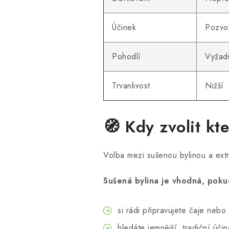
Účinek
Pozvol
Pohodlí
Vyžadu
Trvanlivost
Nižší
🧭 Kdy zvolit kt
Volba mezi sušenou bylinou a extra
Sušená bylina je vhodná, poku
si rádi připravujete čaje neb
hledáte jemnější, tradiční úči