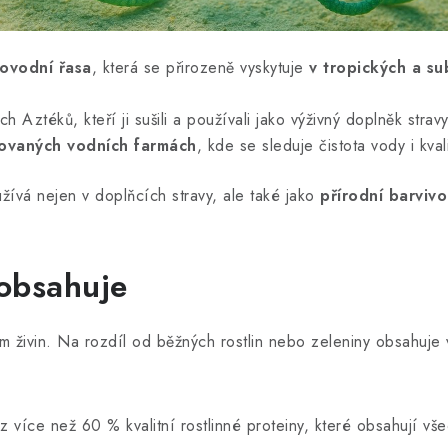
ovodní řasa
, která se přirozeně vyskytuje
v tropických a su
ch Aztéků, kteří ji sušili a používali jako výživný doplněk strav
lovaných vodních farmách
, kde se sleduje čistota vody i kva
užívá nejen v doplňcích stravy, ale také jako
přírodní barvivo
 obsahuje
m živin. Na rozdíl od běžných rostlin nebo zeleniny obsahuje 
 z více než 60 % kvalitní rostlinné proteiny, které obsahují v