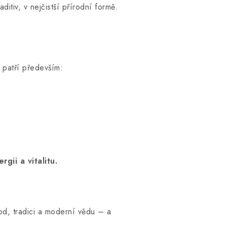
itiv, v nejčistší přírodní formě.
 patří především:
gii a vitalitu.
od, tradici a moderní vědu – a