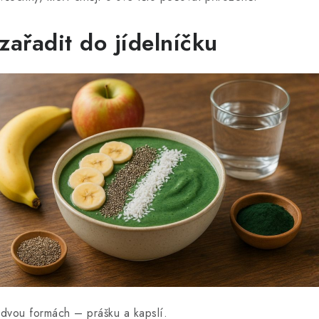
 zařadit do jídelníčku
e dvou formách – prášku a kapslí.