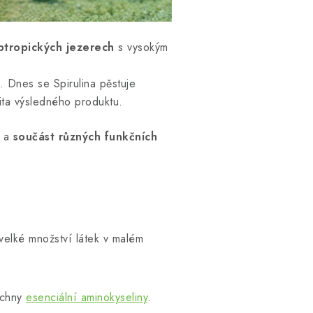
btropických jezerech
s vysokým
y. Dnes se Spirulina pěstuje
lita výsledného produktu.
a
součást různých funkčních
velké množství látek v malém
šechny
esenciální aminokyseliny
.