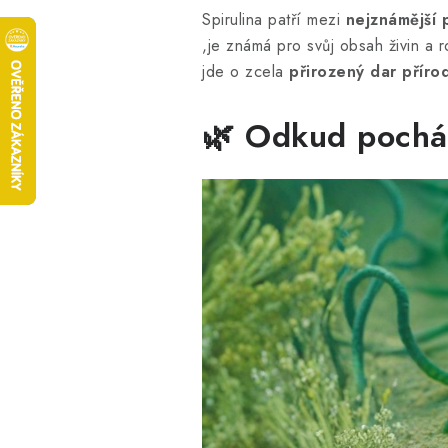
Spirulina patří mezi
nejznámější 
,je známá pro svůj obsah živin a r
jde o zcela
přirozený dar přírod
🌿 Odkud pocház