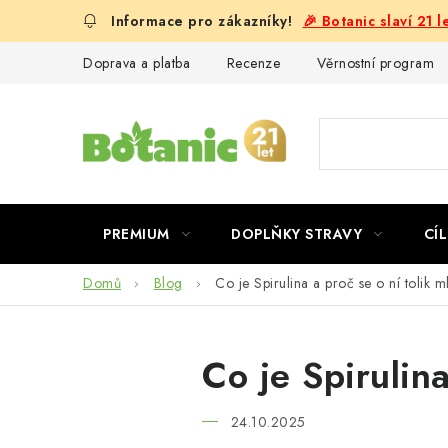
Přejít
🎉 Botanic slaví 21 
na
obsah
Doprava a platba
Recenze
Věrnostní program
PREMIUM
DOPLŇKY STRAVY
CÍL
Domů
Blog
Co je Spirulina a proč se o ní tolik m
Co je Spirulina
24.10.2025