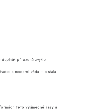
ý doplněk přirozeně zvyklo.
tradici a moderní vědu – a stala
 formách této výjimečné řasy a