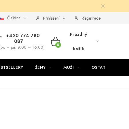
Čeština
Přihlášení
Registrace
Prázdný
+420 774 780
087
NÁKUPNÍ
(po – pá: 9:00 – 16:00)
košík
KOŠÍK
ESTSELLERY
ŽENY
MUŽI
OSTATNÍ