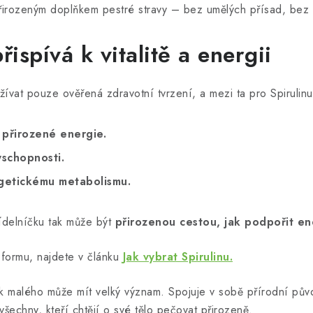
přirozeným doplňkem pestré stravy – bez umělých přísad, bez ad
řispívá k vitalitě a energii
žívat pouze ověřená zdravotní tvrzení, a mezi ta pro Spirulinu
a přirozené energie.
yschopnosti.
rgetickému metabolismu.
jídelníčku tak může být
přirozenou cestou, jak podpořit ener
í formu, najdete v článku
Jak vybrat Spirulinu.
ak malého může mít velký význam. Spojuje v sobě přírodní pův
šechny, kteří chtějí o své tělo pečovat přirozeně.