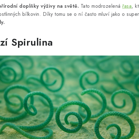
přírodní doplňky výživy na světě.
Tato modrozelená
řasa
, k
ostlinných bílkovin. Díky tomu se o ní často mluví jako o super
y.
í Spirulina