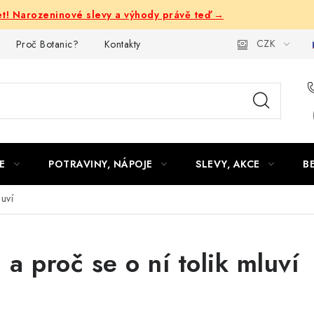
let! Narozeninové slevy a výhody právě teď →
CZK
Proč Botanic?
Kontakty
E
POTRAVINY, NÁPOJE
SLEVY, AKCE
B
luví
 a proč se o ní tolik mluví