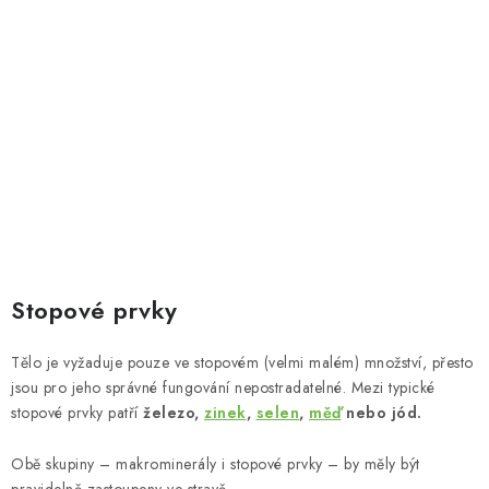
Stopové prvky
Tělo je vyžaduje pouze ve stopovém (velmi malém) množství, přesto
jsou pro jeho správné fungování nepostradatelné. Mezi typické
stopové prvky patří
železo,
zinek
,
selen
,
měď
nebo jód.
Obě skupiny – makrominerály i stopové prvky – by měly být
pravidelně zastoupeny ve stravě.