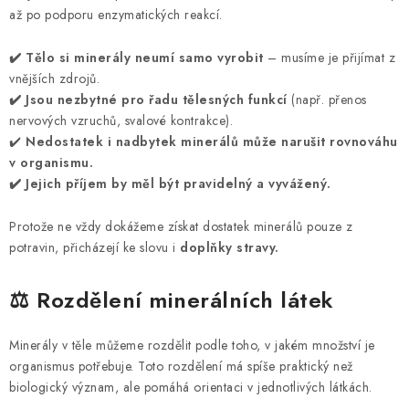
až po podporu enzymatických reakcí.
✔️ Tělo si minerály neumí samo vyrobit
– musíme je přijímat z
vnějších zdrojů.
✔️ Jsou nezbytné pro řadu tělesných funkcí
(např. přenos
nervových vzruchů, svalové kontrakce).
✔️
Nedostatek i nadbytek minerálů může narušit rovnováhu
v organismu.
✔️ Jejich příjem by měl být pravidelný a vyvážený.
Protože ne vždy dokážeme získat dostatek minerálů pouze z
potravin, přicházejí ke slovu i
doplňky stravy.
⚖️ Rozdělení minerálních látek
Minerály v těle můžeme rozdělit podle toho, v jakém množství je
organismus potřebuje. Toto rozdělení má spíše praktický než
biologický význam, ale pomáhá orientaci v jednotlivých látkách.