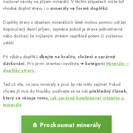
zvyšovat nároky na příjem minerálů. V těchto případech může být
vhodné doplnit stravu i o
minerály ve formě doplňků.
Doplňky stravy s obsahem minerálních látek mohou pomoci udržet
doporučený denní příjem, zejména pokud je strava jednostranná
nebo dochází ke zvýšeným ztrátám například potem či zvýšenou
zátěží.
Při výběru doplňků
dbejte na kvalitu, složení a správné
dávkování.
Pro první orientaci navštivte
➜ kategorii
Minerály –
doplňky stravy.
Teď už víte, co jsou minerály a proč by vás měly zajímat. Pokud
chcete jít více do hloubky, podívejte se na náš
přehledný článek,
který se věnuje tomu,
jak správně kombinovat vitamíny a
minerály
.
🧂 Prozkoumat minerály