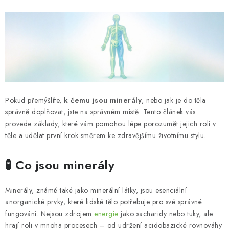
MUŽI
OSTATNÍ
DOVOLENÁ
Doprava a platba
Recenze
Věrnostní program
Proč Botanic?
Kontakty
Pokud přemýšlíte,
k čemu jsou minerály
, nebo jak je do těla
správně doplňovat, jste na správném místě. Tento článek vás
provede základy, které vám pomohou lépe porozumět jejich roli v
těle a udělat první krok směrem ke zdravějšímu životnímu stylu.
🧪 Co jsou minerály
Minerály, známé také jako minerální látky, jsou esenciální
anorganické prvky, které lidské tělo potřebuje pro své správné
fungování. Nejsou zdrojem
energie
jako sacharidy nebo tuky, ale
hrají roli v mnoha procesech – od udržení acidobazické rovnováhy