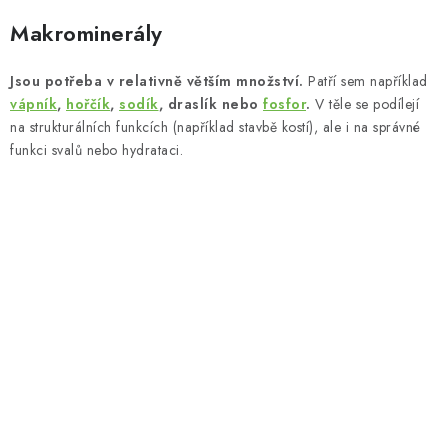
Makrominerály
Jsou potřeba v relativně větším množství.
Patří sem například
vápník
,
hořčík
,
sodík
, draslík nebo
fosfor
.
V těle se podílejí
na strukturálních funkcích (například stavbě kostí), ale i na správné
funkci svalů nebo hydrataci.