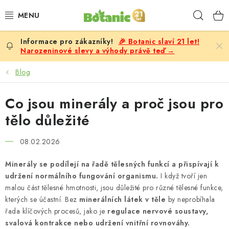
Přejít
Hleda
na
obsah
🎉 Botanic slaví 21 let!
PREMIUM
Narozeninové slevy a výhody právě teď →
DOPLŇKY STRAVY
Blog
CÍLE
Co jsou minerály a proč jsou pro
tělo důležité
POTRAVINY, NÁPOJE
08.02.2026
SLEVY, AKCE
Minerály se podílejí na řadě tělesných funkcí a přispívají k
udržení normálního fungování organismu.
I když tvoří jen
BESTSELLERY
malou část tělesné hmotnosti, jsou důležité pro různé tělesné funkce,
kterých se účastní. Bez
minerálních látek v těle
by neprobíhala
ŽENY
řada klíčových procesů, jako je
regulace nervové soustavy,
svalová kontrakce nebo udržení vnitřní rovnováhy.