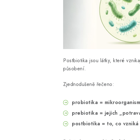
Postbiotika jsou látky, které vzni
působení.
Zjednodušeně řečeno:
probiotika = mikroorganis
prebiotika = jejich „potrav
postbiotika = to, co vzniká 