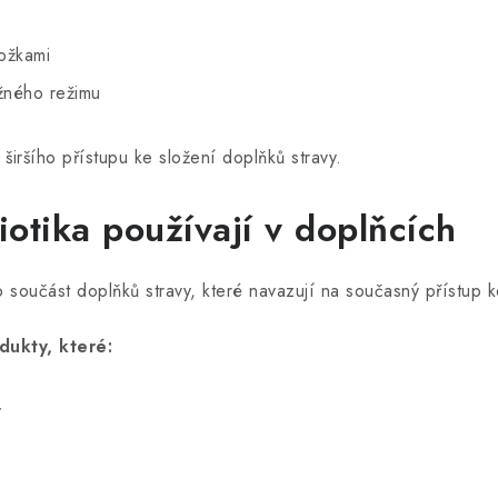
ložkami
žného režimu
 širšího přístupu ke složení doplňků stravy.
iotika používají v doplňcích
o součást doplňků stravy, které navazují na současný přístup k
dukty, které:
y