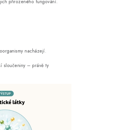
ejich přirozeného fungování.
roorganismy nacházejí.
ší sloučeniny – právě ty