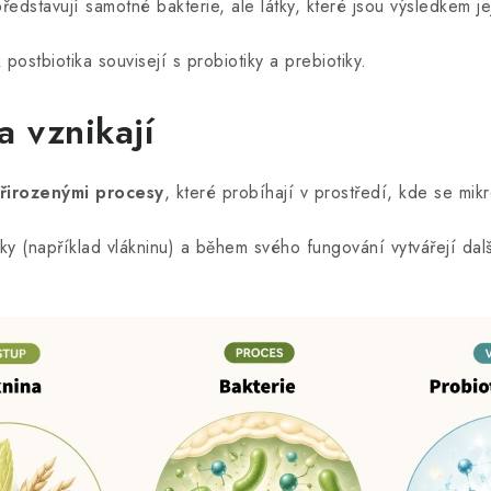
představují samotné bakterie, ale látky, které jsou výsledkem j
postbiotika souvisejí s probiotiky a prebiotiky.
a vznikají
přirozenými procesy
, které probíhají v prostředí, kde se mik
tky (například vlákninu) a během svého fungování vytvářejí dal