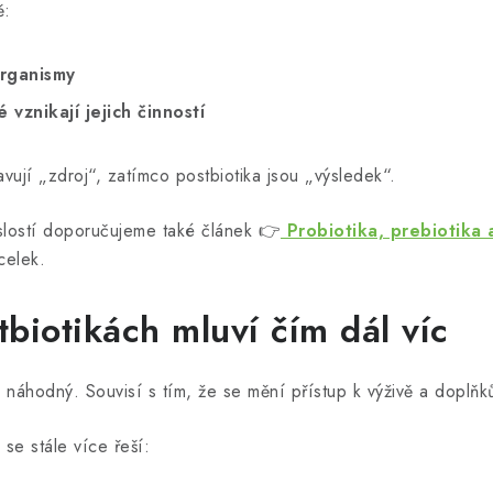
ě:
organismy
 vznikají jejich činností
vují „zdroj“, zatímco postbiotika jsou „výsledek“.
islostí doporučujeme také článek 👉
Probiotika, prebiotika a
celek.
tbiotikách mluví čím dál víc
 náhodný. Souvisí s tím, že se mění přístup k výživě a doplňk
 se stále více řeší: