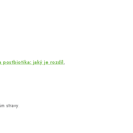
 postbiotika: jaký je rozdíl
,
ům stravy.