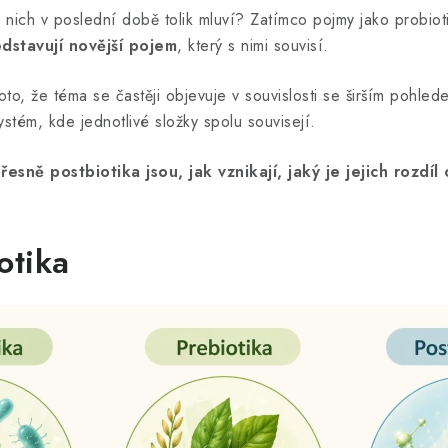
nich v poslední době tolik mluví? Zatímco pojmy jako probiot
dstavují novější pojem
, který s nimi souvisí.
oto, že téma se častěji objevuje v souvislosti se širším pohle
systém, kde jednotlivé složky spolu souvisejí.
esně postbiotika jsou, jak vznikají, jaký je jejich rozdí
otika