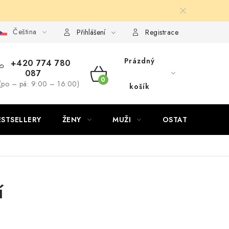
Čeština
Přihlášení
Registrace
Prázdný
+420 774 780
087
NÁKUPNÍ
(po – pá: 9:00 – 16:00)
košík
KOŠÍK
ESTSELLERY
ŽENY
MUŽI
OSTATNÍ
í