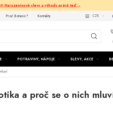
let! Narozeninové slevy a výhody právě teď →
CZK
Proč Botanic?
Kontakty
E
POTRAVINY, NÁPOJE
SLEVY, AKCE
B
mluví
otika a proč se o nich mluv