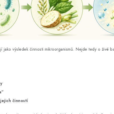
kají jako výsledek činnosti mikroorganismů. Nejde tedy o živé ba
my
a“
jejich činností