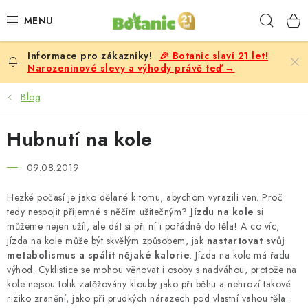
Přejít
Hleda
na
obsah
🎉 Botanic slaví 21 let!
PREMIUM
Narozeninové slevy a výhody právě teď →
DOPLŇKY STRAVY
Blog
CÍLE
Hubnutí na kole
POTRAVINY, NÁPOJE
09.08.2019
Hezké počasí je jako dělané k tomu, abychom vyrazili ven. Proč
SLEVY, AKCE
tedy nespojit příjemné s něčím užitečným?
Jízdu na kole
si
můžeme nejen užít, ale dát si při ní i pořádně do těla! A co víc,
BESTSELLERY
jízda na kole může být skvělým způsobem, jak
nastartovat svůj
metabolismus a spálit nějaké kalorie
. Jízda na kole má řadu
výhod. Cyklistice se mohou věnovat i osoby s nadváhou, protože na
ŽENY
kole nejsou tolik zatěžovány klouby jako při běhu a nehrozí takové
riziko zranění, jako při prudkých nárazech pod vlastní vahou těla.