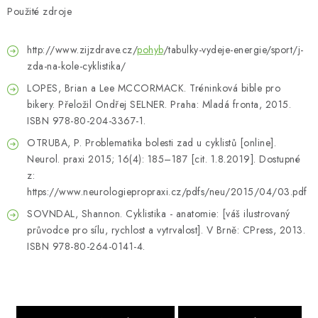
Použité zdroje
http://www.zijzdrave.cz/
pohyb
/tabulky-vydeje-energie/sport/j-
zda-na-kole-cyklistika/
LOPES, Brian a Lee MCCORMACK. Tréninková bible pro
bikery. Přeložil Ondřej SELNER. Praha: Mladá fronta, 2015.
ISBN 978-80-204-3367-1.
OTRUBA, P. Problematika bolesti zad u cyklistů [online].
Neurol. praxi 2015; 16(4): 185–187 [cit. 1.8.2019]. Dostupné
z:
https://www.neurologiepropraxi.cz/pdfs/neu/2015/04/03.pdf
SOVNDAL, Shannon. Cyklistika - anatomie: [váš ilustrovaný
průvodce pro sílu, rychlost a vytrvalost]. V Brně: CPress, 2013.
ISBN 978-80-264-0141-4.