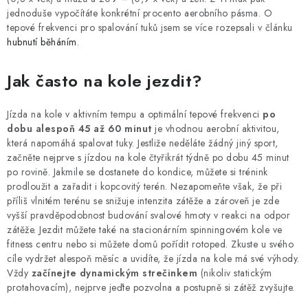
jednoduše vypočítáte konkrétní procento aerobního pásma. O
tepové frekvenci pro spalování tuků jsem se více rozepsali v článku
hubnutí běháním
.
Jak často na kole jezdit?
Jízda na kole v aktivním tempu a optimální tepové frekvenci
po
dobu alespoň 45 až 60 minut
je vhodnou aerobní aktivitou,
která napomáhá spalovat tuky. Jestliže neděláte žádný jiný sport,
začněte nejprve s jízdou na kole čtyřikrát týdně po dobu 45 minut
po rovině. Jakmile se dostanete do kondice, můžete si trénink
prodloužit a zařadit i kopcovitý terén. Nezapomeňte však, že při
příliš vlnitém terénu se snižuje intenzita zátěže a zároveň je zde
vyšší pravděpodobnost budování svalové hmoty v reakci na odpor
zátěže. Jezdit můžete také na stacionárním spinningovém kole ve
fitness centru nebo si můžete domů pořídit rotoped. Zkuste u svého
cíle vydržet alespoň měsíc a uvidíte, že jízda na kole má své výhody.
Vždy
začínejte dynamickým strečinkem
(nikoliv statickým
protahovacím), nejprve jeďte pozvolna a postupně si zátěž zvyšujte.