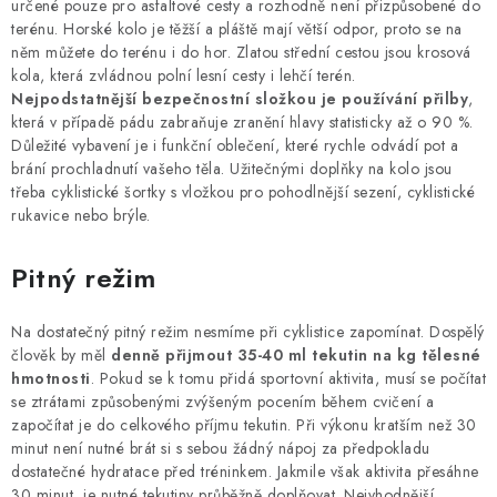
určené pouze pro asfaltové cesty a rozhodně není přizpůsobené do
terénu. Horské kolo je těžší a pláště mají větší odpor, proto se na
něm můžete do terénu i do hor. Zlatou střední cestou jsou krosová
kola, která zvládnou polní lesní cesty i lehčí terén.
Nejpodstatnější bezpečnostní složkou je používání přilby
,
která v případě pádu zabraňuje zranění hlavy statisticky až o 90 %.
Důležité vybavení je i funkční oblečení, které rychle odvádí pot a
brání prochladnutí vašeho těla. Užitečnými doplňky na kolo jsou
třeba cyklistické šortky s vložkou pro pohodlnější sezení, cyklistické
rukavice nebo brýle.
Pitný režim
Na dostatečný pitný režim nesmíme při cyklistice zapomínat. Dospělý
člověk by měl
denně přijmout 35-40 ml tekutin na kg tělesné
hmotnosti
. Pokud se k tomu přidá sportovní aktivita, musí se počítat
se ztrátami způsobenými zvýšeným pocením během cvičení a
započítat je do celkového příjmu tekutin. Při výkonu kratším než 30
minut není nutné brát si s sebou žádný nápoj za předpokladu
dostatečné hydratace před tréninkem. Jakmile však aktivita přesáhne
30 minut, je nutné tekutiny průběžně doplňovat. Nejvhodnější