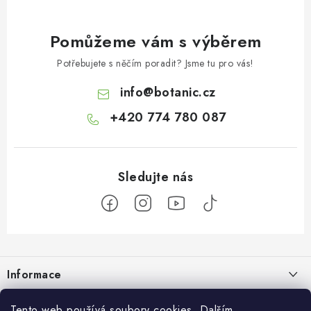
Pomůžeme vám s výběrem
Potřebujete s něčím poradit? Jsme tu pro vás!
info
@
botanic.cz
+420 774 780 087
Z
á
Informace
p
a
Doprava a platba
Botanic
Tento web používá soubory cookies. Dalším