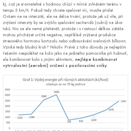
kJ, což je srovnatelné s hodinou chůzí v mírně zvlněném terénu v
tempu 5 km/h. Pokud tedy chcete spalovat víc, musíte přidat.
Ovšem ne na intenzitě, ale na délce trvání, protože jak už víte, při
zvýšení intenzity by se zvýšilo spalování sacharidů (cukrů) na úkor
tuků. Nic se ale nemá přehánět, protože i s rostoucí délkou zátěže
mohou přicházet určitá negativa, například zvýšená produkce
stresového hormonu kortizolu nebo odbourávání svalových bílkovin.
Vzniká tedy bludný kruh? Nikoliv. Právě z toho důvodu je nejlepším
řešením nespoléhat na kolo jako na jediného pomocníka při hubnutí,
ale kombinovat kolo s jinými aktivitami,
nejlépe kombinovat
vytrvalostní (aerobní) cvičení s posilovacími cviky
.