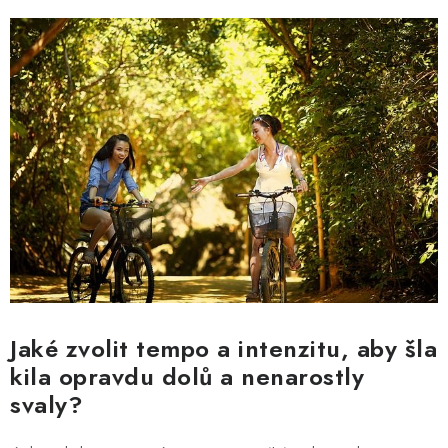
MUŽI
OSTATNÍ
DOVOLENÁ
Doprava a platba
Recenze
Věrnostní program
Proč Botanic?
Kontakty
Jaké zvolit tempo a intenzitu, aby šla
kila opravdu dolů a nenarostly
svaly?