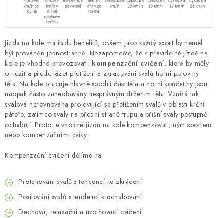
Jízda na kole má řadu benefitů, ovšem jako každý sport by neměl
být prováděn jednostranně. Nezapomeňte, že k pravidelné jízdě na
kole je vhodné provozovat i
kompenzační cvičení
, které by měly
omezit a předcházet přetížení a zkracování svalů horní poloviny
těla. Na kole pracuje hlavně spodní část těla a horní končetiny jsou
naopak často zanedbávány nesprávným držením těla. Vzniká tak
svalová nerovnováha projevující se přetížením svalů v oblasti krční
páteře, zatímco svaly na přední straně trupu a břišní svaly postupně
ochabují. Proto je vhodné jízdu na kole kompenzovat jiným sportem
nebo kompenzačními cviky.
Kompenzační cvičení dělíme na
Protahování svalů s tendencí ke zkrácení
Posilování svalů s tendencí k ochabování
Dechová, relaxační a uvolňovací cvičení