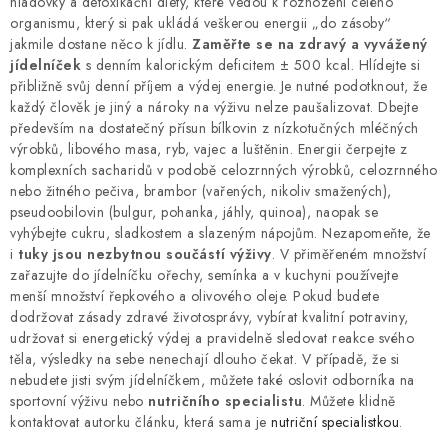
hladovky a detoxikační diety, které vedou k rozhození celého
organismu, který si pak ukládá veškerou energii „do zásoby“
jakmile dostane něco k jídlu.
Zaměřte se na zdravý a vyvážený
jídelníček
s denním kalorickým deficitem ± 500 kcal. Hlídejte si
přibližně svůj denní příjem a výdej energie. Je nutné podotknout, že
každý člověk je jiný a nároky na výživu nelze paušalizovat. Dbejte
především na dostatečný přísun bílkovin z nízkotučných mléčných
výrobků, libového masa, ryb, vajec a luštěnin. Energii čerpejte z
komplexních sacharidů v podobě celozrnných výrobků, celozrnného
nebo žitného pečiva, brambor (vařených, nikoliv smažených),
pseudoobilovin (bulgur, pohanka, jáhly, quinoa), naopak se
vyhýbejte cukru, sladkostem a slazeným nápojům. Nezapomeňte, že
i
tuky jsou nezbytnou součástí výživy
. V přiměřeném množství
zařazujte do jídelníčku ořechy, semínka a v kuchyni používejte
menší množství řepkového a olivového oleje. Pokud budete
dodržovat zásady zdravé životosprávy, vybírat kvalitní potraviny,
udržovat si energetický výdej a pravidelně sledovat reakce svého
těla, výsledky na sebe nenechají dlouho čekat. V případě, že si
nebudete jisti svým jídelníčkem, můžete také oslovit odborníka na
sportovní výživu nebo
nutričního specialistu
. Můžete klidně
kontaktovat autorku článku, která sama je
nutriční specialistkou
.