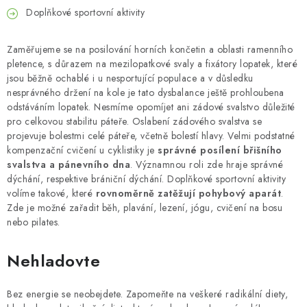
Doplňkové sportovní aktivity
Zaměřujeme se na posilování horních končetin a oblasti ramenního
pletence, s důrazem na mezilopatkové svaly a fixátory lopatek, které
jsou běžně ochablé i u nesportující populace a v důsledku
nesprávného držení na kole je tato dysbalance ještě prohloubena
odstáváním lopatek. Nesmíme opomíjet ani zádové svalstvo důležité
pro celkovou stabilitu páteře. Oslabení zádového svalstva se
projevuje bolestmi celé páteře, včetně bolestí hlavy. Velmi podstatné
kompenzační cvičení u cyklistiky je
správné posílení břišního
svalstva a pánevního dna
. Významnou roli zde hraje správné
dýchání, respektive brániční dýchání. Doplňkové sportovní aktivity
volíme takové, které
rovnoměrně zatěžují pohybový aparát
.
Zde je možné zařadit běh, plavání, lezení, jógu, cvičení na bosu
nebo pilates.
Nehladovte
Bez energie se neobejdete. Zapomeňte na veškeré radikální diety,