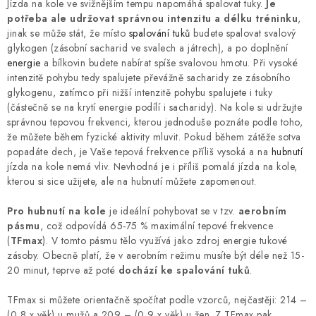
Jízda na kole ve svižnějším tempu napomáhá spalovat tuky.
Je
potřeba ale udržovat správnou intenzitu a délku tréninku
,
jinak se může stát, že místo
spalování tuků
budete spalovat svalový
glykogen (zásobní sacharid ve svalech a játrech), a po doplnění
energie
a bílkovin budete nabírat spíše svalovou hmotu. Při vysoké
intenzitě pohybu tedy spalujete převážně sacharidy ze zásobního
glykogenu, zatímco při nižší intenzitě pohybu spalujete i tuky
(částečně se na krytí energie podílí i sacharidy). Na kole si udržujte
správnou tepovou frekvenci, kterou jednoduše poznáte podle toho,
že můžete během fyzické aktivity mluvit. Pokud během zátěže sotva
popadáte dech, je Vaše tepová frekvence příliš vysoká a na
hubnutí
jízda na kole nemá vliv. Nevhodná je i příliš pomalá jízda na kole,
kterou si sice užijete, ale na hubnutí můžete zapomenout.
Pro hubnutí na kole
je ideální pohybovat se v tzv.
aerobním
pásmu
, což odpovídá 65-75 % maximální tepové frekvence
(
TFmax
). V tomto pásmu tělo využívá jako zdroj energie tukové
zásoby. Obecně platí, že v aerobním režimu musíte být déle než 15-
20 minut, teprve až poté
dochází ke spalování tuků
.
TFmax si můžete orientačně spočítat podle vzorců, nejčastěji: 214 –
(0,8 x věk) u mužů a 209 – (0,9 x věk) u žen. Z TFmax pak