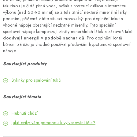
tekutinou je čistá pitná voda, avšak s rostoucí délkou a intenzitou
výkonu (nad 60-90 minut) se z těla ztrácí některé minerální látky
pocením, přičemž v této situaci mohou být pro doplnění tekutin
vhodné nápoje obsahující nezbytné minerály. Tyto speciální
sportovní nápoje kompenzují ztráty minerálních látek a zároveň také
dodávají energii v podobě sacharidů
. Pro doplnění iontů
během zátěže je vhodné používat především hypotonické sportovní
nápoje.
Související produkty
Bylinky pro spalování tuků
Související témata
Hubnutí chůzí
Jaké cviky vám pomohou k vytvarování těla?