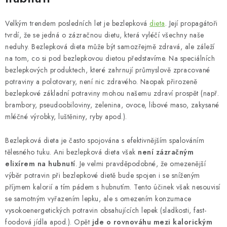
Velkým trendem posledních let je bezlepková
dieta
. Její propagátoři
tvrdí, že se jedná o zázračnou dietu, která vyléčí všechny naše
neduhy. Bezlepková dieta může být samozřejmě zdravá, ale záleží
na tom, co si pod bezlepkovou dietou představíme. Na speciálních
bezlepkových produktech, které zahrnují průmyslově zpracované
potraviny a polotovary, není nic zdravého. Naopak přirozeně
bezlepkové základní potraviny mohou našemu zdraví prospět (např.
brambory, pseudoobiloviny, zelenina, ovoce, libové maso, zakysané
mléčné výrobky, luštěniny, ryby apod.).
Bezlepková dieta je často spojována s efektivnějším spalováním
tělesného tuku. Ani bezlepková dieta však
není zázračným
elixírem na hubnutí
. Je velmi pravděpodobné, že omezenější
výběr potravin při bezlepkové dietě bude spojen i se sníženým
příjmem kalorií a tím pádem s hubnutím. Tento účinek však nesouvisí
se samotným vyřazením lepku, ale s omezením konzumace
vysokoenergetických potravin obsahujících lepek (sladkosti, fast-
foodová jídla apod.). Opět
jde o rovnováhu mezi kalorickým