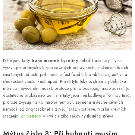
Dále jsou tady
trans mastné kyseliny
neboli trans tuky. Ty se
vyskytují v průmyslově zpracovaných potravinách, ztužených tucích,
smažených jídlech, pokrmech z fast-foodů, brambůrcích, pečivu a
sladkostech, sušenkách apod. Právě tyto tuky bychom z jídelníčku
měli co nejvíce eliminovat, protože přímo poškozují naše zdraví. Je
dostatečně prokázáno, že trans tuky jsou nejškodlivější formou tuků,
protože zvyšují riziko mnoha nemocí, zejména srdečně-cévních
nemocí (až dvojnásobně) a zvyšují srážlivost krve, tvorbu krevních
sraženin,
cholesterol
v krvi a riziko rakoviny tlustého střeva.
Mýtus číslo 3: Při hubnutí musím