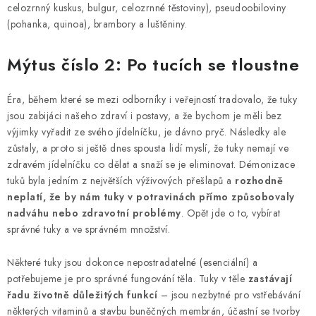
celozrnný kuskus, bulgur, celozrnné těstoviny), pseudoobiloviny
(pohanka, quinoa), brambory a luštěniny.
Mýtus číslo 2: Po tucích se tloustne
Éra, během které se mezi odborníky i veřejností tradovalo, že tuky
jsou zabijáci našeho zdraví i postavy, a že bychom je měli bez
výjimky vyřadit ze svého jídelníčku, je dávno pryč. Následky ale
zůstaly, a proto si ještě dnes spousta lidí myslí, že tuky nemají ve
zdravém jídelníčku co dělat a snaží se je eliminovat. Démonizace
tuků byla jedním z největších výživových přešlapů a
rozhodně
neplatí, že by nám tuky v potravinách přímo způsobovaly
nadváhu nebo zdravotní problémy
. Opět jde o to, vybírat
správné tuky a ve správném množství.
Některé tuky jsou dokonce nepostradatelné (esenciální) a
potřebujeme je pro správné fungování těla. Tuky v těle
zastávají
řadu životně důležitých funkcí
– jsou nezbytné pro vstřebávání
některých vitaminů a stavbu buněčných membrán, účastní se tvorby