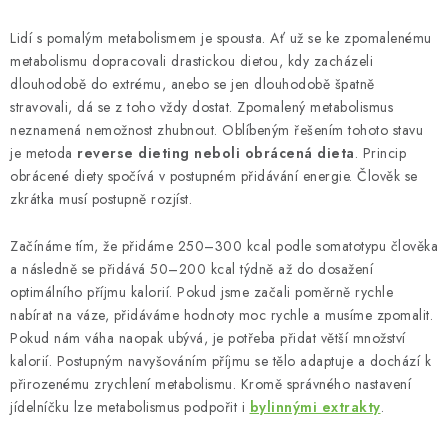
Lidí s pomalým metabolismem je spousta. Ať už se ke zpomalenému
metabolismu dopracovali drastickou dietou, kdy zacházeli
dlouhodobě do extrému, anebo se jen dlouhodobě špatně
stravovali, dá se z toho vždy dostat. Zpomalený metabolismus
neznamená nemožnost zhubnout. Oblíbeným řešením tohoto stavu
je metoda
reverse dieting neboli obrácená dieta
. Princip
obrácené diety spočívá v postupném přidávání energie. Člověk se
zkrátka musí postupně rozjíst.
Začínáme tím, že přidáme 250–300 kcal podle somatotypu člověka
a následně se přidává 50–200 kcal týdně až do dosažení
optimálního příjmu kalorií. Pokud jsme začali poměrně rychle
nabírat na váze, přidáváme hodnoty moc rychle a musíme zpomalit.
Pokud nám váha naopak ubývá, je potřeba přidat větší množství
kalorií. Postupným navyšováním příjmu se tělo adaptuje a dochází k
přirozenému zrychlení metabolismu. Kromě správného nastavení
jídelníčku lze metabolismus podpořit i
bylinnými extrakty
.