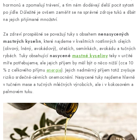
hormonů a zpomalují trávení, a tím nám dodávají delší pocit sytosti
po jídle. Důležité je ovšem zaměřit se na správné zdroje tuků a dbát
na jejich přijímané množství.
Za zdraví prospěšné se považují tuky s obsahem
nenasycených
mastných kyselin
, které najdeme v kvalitních rostlinných olejích
(olivový, lněný, avokádový), ořeších, semínkách, avokádu a tučných
rybách. Tuky obsahující
nasycené
mastné kyseliny
taky v určité
míře potřebujeme, ale jejich příjem by měl být o něco nižší (cca 10
% z celkového příjmu
energie
). Jejich nadměrný příjem totiž zvyšuje
riziko srdečně-cévních onemocnění. Nasycené tuky najdeme hlavně
v tučném mase a tučných mléčných výrobcích, ale i v kokosovém a
palmovém tuku.