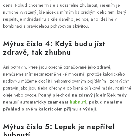
cesta. Pokud chceme trvale a udržitelně zhubnout, řešením je
nutričně vyvážený jídelníček s mírným kalorickým deficitem, který
respektuje individualitu a cíle daného jedince, a to ideálně v
kombinaci s pravidelnou pohybovou aktivitou.
Mýtus číslo 4: Když budu jíst
zdravě, tak zhubnu
Ani potravin, které jsou obecně označované jako zdravé,
nemůžeme sníst neomezeně velké množství, protože kalorického
nadbytku můžeme docílit i nekontrolovaným pojídáním „zdravých“
potravin jako jsou třeba ořechy a oblíbená oříšková másla, rostlinné
oleje nebo ovoce.
Pouhý přechod na zdravý jídelníček tedy
nemusí automaticky znamenat
hubnutí
, pokud nemáme
přehled o svém kalorickém příjmu a výdeji
.
Mýtus číslo 5: Lepek je nepřítel
hubnutí