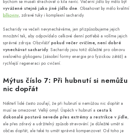
bychom se museli strachovat o kila navíc. Večerní jídlo by mělo být
vyvážené stejně jako jiné jídlo dne
. Obsahovat by mělo kvalitní
bílkoviny
, zdravé tuky i komplexní sacharidy.
Sacharidy ve večeři nevynecháváme, jen přizpůsobujeme jejich
množství tak, aby odpovídalo celkové denní potřebě a volíme jejich
správné zdroje. Obzvlášť
pokud večer cvičíme, není dobré
vynechávat sacharidy
. Sacharidy jsou totiž důležité pro obnovu
svalového glykogenu (zásobní formy energie pro fyzickou zátěž) a
rychlejší regeneraci po cvičení.
Mýtus číslo 7: Při hubnutí si nemůžu
nic dopřát
Někteří lidé často zoufají, že při hubnutí si nemůžou nic dopřát a
musí se omezovat. Velký omyl. Úspěch v hubnutí a
cesta k
dokonalé postavě nevede přes extrémy a restrikce v jídle
,
ale přes zdravý a udržitelný způsob stravování. Je důležité umět si
občas dopřát, ale také to umět správně kompenzovat. Od toho je