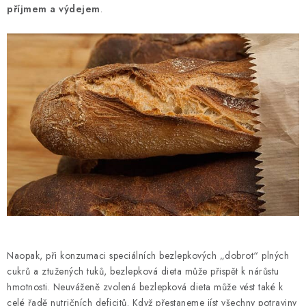
příjmem a výdejem
.
Naopak, při konzumaci speciálních bezlepkových „dobrot“ plných
cukrů a ztužených tuků, bezlepková dieta může přispět k nárůstu
hmotnosti. Neuváženě zvolená bezlepková dieta může vést také k
celé řadě nutričních deficitů. Když přestaneme jíst všechny potraviny