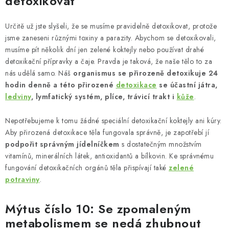
detoxikovat
Určitě už jste slyšeli, že se musíme pravidelně detoxikovat, protože
jsme zaneseni různými toxiny a parazity. Abychom se detoxikovali,
musíme pít několik dní jen zelené koktejly nebo používat drahé
detoxikační přípravky a čaje. Pravda je taková, že naše tělo to za
nás udělá samo. Náš
organismus se přirozeně detoxikuje 24
hodin denně a této přirozené
detoxikace
se účastní játra,
ledviny
, lymfatický systém, plíce, trávicí trakt i
kůže
.
Nepotřebujeme k tomu žádné speciální detoxikační koktejly ani kúry.
Aby přirozená detoxikace těla fungovala správně, je zapotřebí jí
podpořit správným jídelníčkem
s dostatečným množstvím
vitamínů, minerálních látek, antioxidantů a bílkovin. Ke správnému
fungování detoxikačních orgánů těla přispívají také
zelené
potraviny
.
Mýtus číslo 10: Se zpomaleným
metabolismem se nedá zhubnout