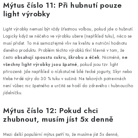
Mýtus číslo 11: Při hubnutí pouze
light výrobky
Light výrobky nemusí být vždy šťastnou volbou, pokud jde o hubnutí.
Logicky když se něčeho ve výrobku ubere (například tuku), něco se
musí přidat. To má samozřejmě vliv na kvalitu a nutriční hodnotu
daného produktu. Problém těchto výrobků tkví hlavně v tom, že
často
obsahují spoustu cukru, škrobu a éček
. Nicméně,
ne
všechny light výrobky jsou špatné
, pokud jsou tzv. light
přirozeně. Jde například o nízkotučné bílé řecké jogurty, Skyr nebo
třeba tvrdé sýry do 30 % tuku v sušině. Na takových potravinách
není vůbec nic špatného a určitě se hodí do zdravého i hubnoucího
jídelníčku.
Mýtus číslo 12: Pokud chci
zhubnout, musím jíst 5x denně
Mezi další populární mýtus patří to, že musíme jíst 5x denně,