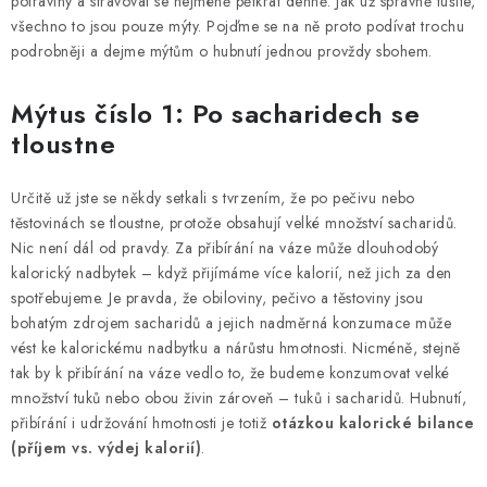
potraviny a stravovat se nejméně pětkrát denně. Jak už správně tušíte,
MUŽI
všechno to jsou pouze mýty. Pojďme se na ně proto podívat trochu
podrobněji a dejme mýtům o hubnutí jednou provždy sbohem.
OSTATNÍ
Mýtus číslo 1: Po sacharidech se
DOVOLENÁ
tloustne
Doprava a platba
Recenze
Věrnostní program
Určitě už jste se někdy setkali s tvrzením, že po pečivu nebo
Proč Botanic?
Kontakty
těstovinách se tloustne, protože obsahují velké množství sacharidů.
Nic není dál od pravdy. Za přibírání na váze může dlouhodobý
kalorický nadbytek – když přijímáme více kalorií, než jich za den
spotřebujeme. Je pravda, že obiloviny, pečivo a těstoviny jsou
bohatým zdrojem sacharidů a jejich nadměrná konzumace může
vést ke kalorickému nadbytku a nárůstu hmotnosti. Nicméně, stejně
tak by k přibírání na váze vedlo to, že budeme konzumovat velké
množství tuků nebo obou živin zároveň – tuků i sacharidů. Hubnutí,
přibírání i udržování hmotnosti je totiž
otázkou kalorické bilance
(příjem vs. výdej kalorií)
.