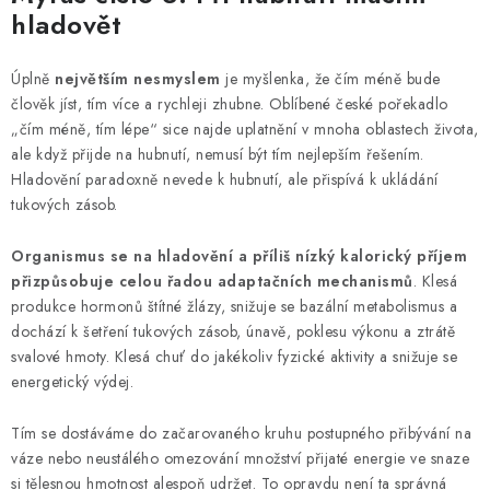
hladovět
Úplně
největším nesmyslem
je myšlenka, že čím méně bude
člověk jíst, tím více a rychleji zhubne. Oblíbené české pořekadlo
„čím méně, tím lépe“ sice najde uplatnění v mnoha oblastech života,
ale když přijde na hubnutí, nemusí být tím nejlepším řešením.
Hladovění paradoxně nevede k hubnutí, ale přispívá k ukládání
tukových zásob.
Organismus se na hladovění a příliš nízký kalorický příjem
přizpůsobuje celou řadou adaptačních mechanismů
. Klesá
produkce hormonů štítné žlázy, snižuje se bazální metabolismus a
dochází k šetření tukových zásob, únavě, poklesu výkonu a ztrátě
svalové hmoty. Klesá chuť do jakékoliv fyzické aktivity a snižuje se
energetický výdej.
Tím se dostáváme do začarovaného kruhu postupného přibývání na
váze nebo neustálého omezování množství přijaté energie ve snaze
si tělesnou hmotnost alespoň udržet. To opravdu není ta správná