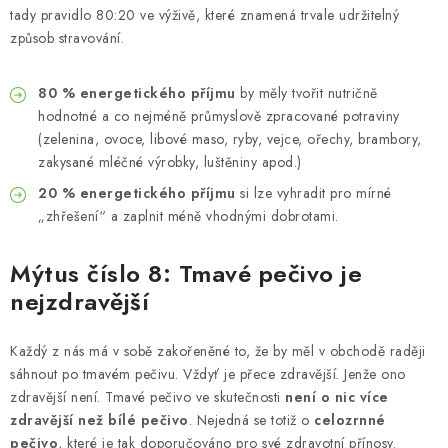
tady pravidlo 80:20 ve výživě, které znamená trvale udržitelný
způsob stravování.
80 % energetického příjmu
by měly tvořit nutričně
hodnotné a co nejméně průmyslově zpracované potraviny
(zelenina, ovoce, libové maso, ryby, vejce, ořechy, brambory,
zakysané mléčné výrobky, luštěniny apod.)
20 % energetického příjmu
si lze vyhradit pro mírné
„zhřešení“ a zaplnit méně vhodnými dobrotami.
Mýtus číslo 8: Tmavé pečivo je
nejzdravější
Každý z nás má v sobě zakořeněné to, že by měl v obchodě raději
sáhnout po tmavém pečivu. Vždyť je přece zdravější. Jenže ono
zdravější není. Tmavé pečivo ve skutečnosti
není o nic více
zdravější než bílé pečivo
. Nejedná se totiž o
celozrnné
pečivo
, které je tak doporučováno pro své zdravotní přínosy.