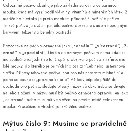
Celozrnné pečivo obsahuje jako základní surovinu celozrnnou
mouku, která má vyšší podíl vlákniny, vitamínů a minerálních látek. Z
nutričního hlediska je proto mnohem přínosnější než bílé pečivo.
Tmavé pečivo je ovšem jen bílé pečivo obarvené sladem nebo jiným
barvivem, takže tyto benefity postrádá.
Pozor také na pečivo označené jako
„cereální“, „vícezrnné“, „7-
zrnné“ a „speciální“
, které s celozrnným pečivem nemá zdaleka
nic společného. Jedná se totiž opět o obarvené pečivo z rafinované
bílé mouky, do kterého je přimícháno pár zrníček nebo luštěninová
složka. Přínosy takového pečiva jsou pro nás naprosto minimální a
jedná se pouze o „prázdné kalorie“. Až tedy půjdete příště do
obchodu pro pečivo, sledujte přesný název výrobku nebo se dívejte
na jeho složení. V názvu musí být pečivo označeno opravdu jen jako
„celozrnné“ nebo musí mít ve složení na prvním místě celozrnnou
mouku. Prospěšné a vhodné je také žitné pečivo.
Mýtus číslo 9: Musíme se pravidelně