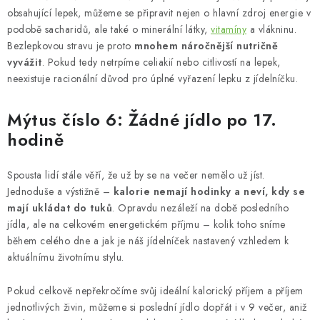
obsahující lepek, můžeme se připravit nejen o hlavní zdroj energie v
podobě sacharidů, ale také o minerální látky,
vitamíny
a vlákninu.
Bezlepkovou stravu je proto
mnohem náročnější nutričně
vyvážit
. Pokud tedy netrpíme celiakií nebo citlivostí na lepek,
neexistuje racionální důvod pro úplné vyřazení lepku z jídelníčku.
Mýtus číslo 6: Žádné jídlo po 17.
hodině
Spousta lidí stále věří, že už by se na večer nemělo už jíst.
Jednoduše a výstižně –
kalorie nemají hodinky a neví, kdy se
mají ukládat do tuků
. Opravdu nezáleží na době posledního
jídla, ale na celkovém energetickém příjmu – kolik toho sníme
během celého dne a jak je náš jídelníček nastavený vzhledem k
aktuálnímu životnímu stylu.
Pokud celkově nepřekročíme svůj ideální kalorický příjem a příjem
jednotlivých živin, můžeme si poslední jídlo dopřát i v 9 večer, aniž