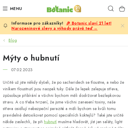
Přejít
Hleda
na
obsah
🎉 Botanic slaví 21 let!
PREMIUM
Narozeninové slevy a výhody právě teď →
DOPLŇKY STRAVY
Blog
CÍLE
Mýty o hubnutí
POTRAVINY, NÁPOJE
07.02.2023
Určitě už jste někdy slyšeli, že po sacharidech se tloustne, a nebo že
SLEVY, AKCE
viníkem tloustnutí jsou naopak tuky. Dále že lepek zalepuje střeva,
způsobuje přibírání a všichni bychom měli dodržovat bezlepkovou
BESTSELLERY
stravu. A co třeba tvrzení, že jsme všichni zanesení toxiny, naše
střeva osidlují nebezpeční parazité a měli bychom se kvůli tomu
ŽENY
pravidelně detoxikovat pomocí speciálních koktejlů? Také jste určitě
někde zaslechli, že při
hubnutí
musíme hladovět, jíst jen saláty, light