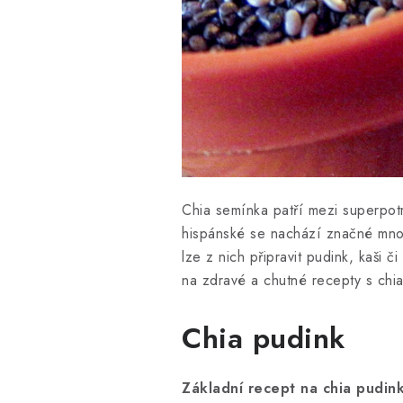
Chia semínka patří mezi superpotr
hispánské se nachází značné množs
lze z nich připravit pudink, kaši 
na zdravé a chutné recepty s chi
Chia pudink
Základní recept na chia pudin