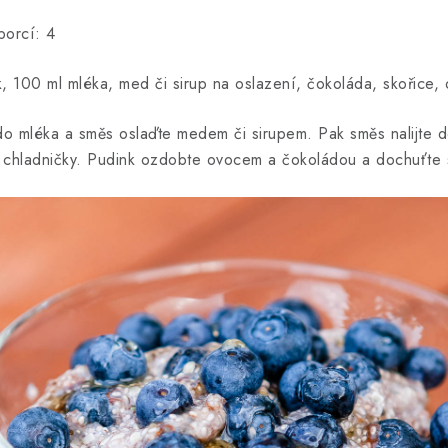
porcí: 4
, 100 ml mléka, med či sirup na oslazení, čokoláda, skořice,
o mléka a směs oslaďte medem či sirupem. Pak směs nalijte 
o chladničky. Pudink ozdobte ovocem a čokoládou a dochuťte s