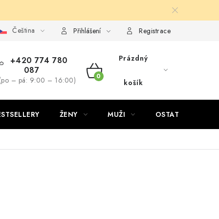
Čeština
Přihlášení
Registrace
Prázdný
+420 774 780
087
NÁKUPNÍ
(po – pá: 9:00 – 16:00)
košík
KOŠÍK
ESTSELLERY
ŽENY
MUŽI
OSTATNÍ