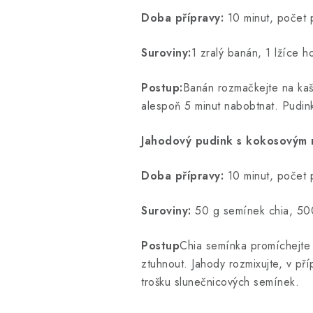
Doba přípravy:
10 minut, počet 
Suroviny:
1 zralý banán, 1 lžíce 
Postup:
Banán rozmačkejte na kaši
alespoň 5 minut nabobtnat. Pudin
Jahodový pudink s kokosovým
Doba přípravy:
10 minut, počet 
Suroviny:
50 g semínek chia, 500
Postup
Chia semínka promíchejte 
ztuhnout. Jahody rozmixujte, v př
trošku slunečnicových semínek.