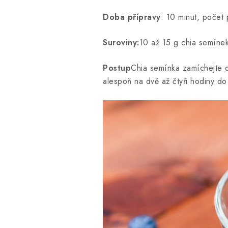
Doba přípravy
: 10 minut, počet 
Suroviny:
10 až 15 g chia semínek
Postup
Chia semínka zamíchejte d
alespoň na dvě až čtyři hodiny d