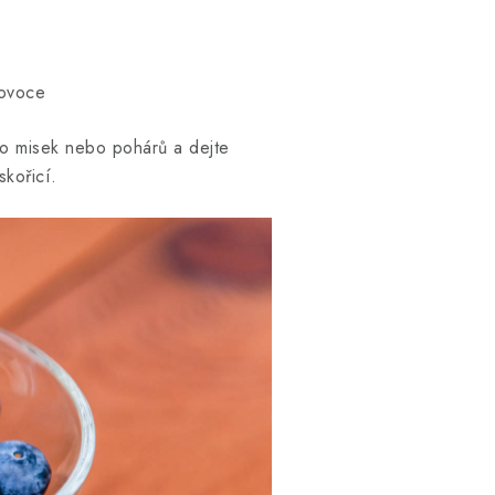
 ovoce
do misek nebo pohárů a dejte
kořicí.