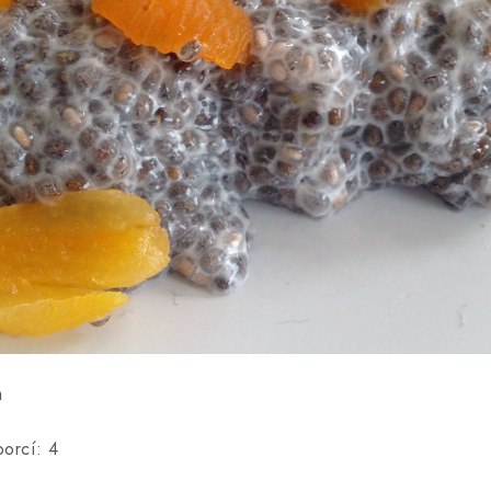
m
porcí: 4