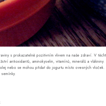
aviny s prokazatelně pozitivním vlivem na naše zdraví. V těcht
tví antioxidantů, aminokyselin, vitamínů, minerálů a vlákniny.
či olej nebo se mohou přidat do jogurtu místo ovesných vloček. 
a semínky.
k