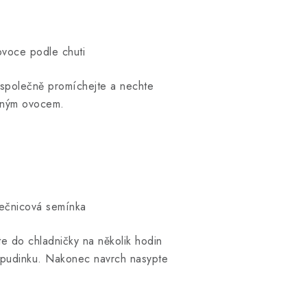
ovoce podle chuti
e společně promíchejte a nechte
jeným ovocem.
ečnicová semínka
e do chladničky na několik hodin
ci pudinku. Nakonec navrch nasypte