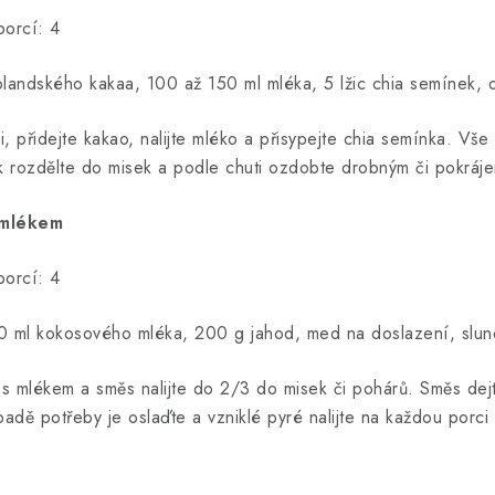
porcí: 4
holandského kakaa, 100 až 150 ml mléka, 5 lžic chia semínek, 
, přidejte kakao, nalijte mléko a přisypejte chia semínka. Vš
k rozdělte do misek a podle chuti ozdobte drobným či pokrá
 mlékem
porcí: 4
 ml kokosového mléka, 200 g jahod, med na doslazení, slun
s mlékem a směs nalijte do 2/3 do misek či pohárů. Směs dejt
ípadě potřeby je oslaďte a vzniklé pyré nalijte na každou por