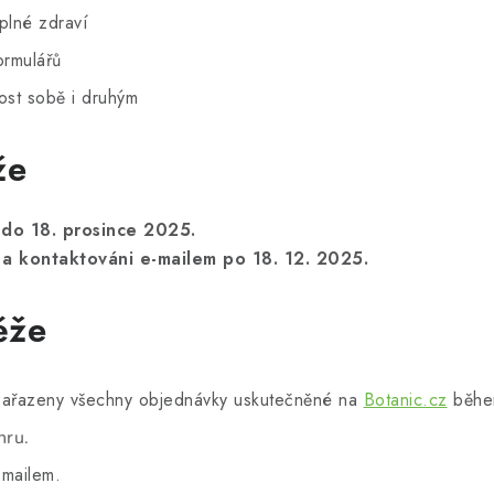
 plné zdraví
ormulářů
ost sobě i druhým
že
 do 18. prosince 2025.
a kontaktováni e-mailem po 18. 12. 2025.
ěže
 zařazeny všechny objednávky uskutečněné na
Botanic.cz
během
hru.
-mailem.