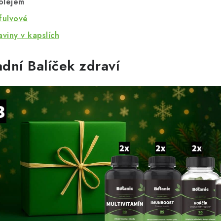
olejem
 fulvové
viny v kapslích
adní Balíček zdraví