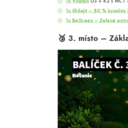
1x
Vitamín
D3 + K2 s MCT 
1x Shilajit – 80 % kyseliny
1x BeGreen – Zelené potra
🥉 3. místo – Zákl