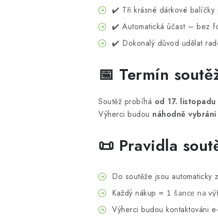
✔️ Tři krásné dárkové balíčky
✔️ Automatická účast – bez f
✔️ Dokonalý důvod udělat rad
📅 Termín soutě
Soutěž probíhá
od 17. listopadu
Výherci budou
náhodně vybráni 
📜 Pravidla sout
Do soutěže jsou automaticky
Každý nákup =
1
šance na vý
Výherci budou kontaktováni e