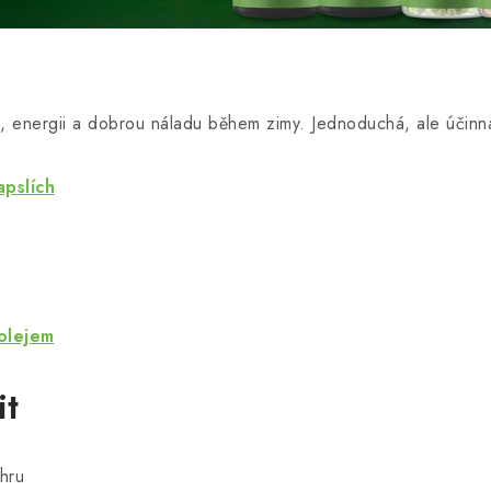
, energii a dobrou náladu během zimy. Jednoduchá, ale účinn
apslích
olejem
it
hru