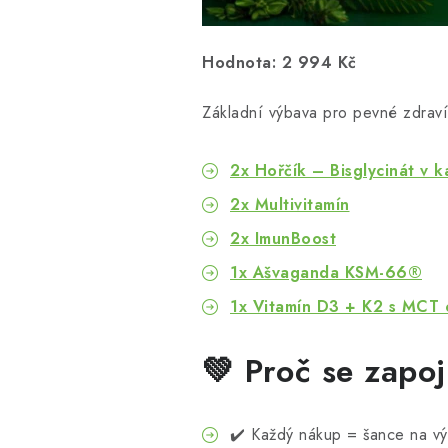
Hodnota: 2 994 Kč
Základní výbava pro pevné zdraví
2x Hořčík – Bisglycinát v k
2x Multivitamín
2x ImunBoost
1x Ašvaganda KSM-66®
1x Vitamín D3 + K2 s MCT 
💚 Proč se zapoj
✔️ Každý nákup = šance na vý