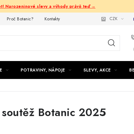
let! Narozeninové slevy a výhody právě teď →
CZK
Proč Botanic?
Kontakty
E
POTRAVINY, NÁPOJE
SLEVY, AKCE
B
 soutěž Botanic 2025