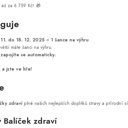
í až za 6 759 Kč! 🎁
nguje
 11. do 18. 12. 2025
=
1 šance na výhru
větší máte šanci na výhru.
–
zapojíte se automaticky.
z
a jste ve hře!
e
íčky zdraví
plné našich nejlepších doplňků stravy a přírodní sí
ý Balíček zdraví