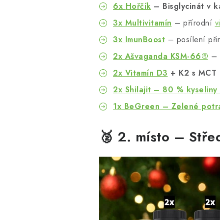
6x
Hořčík
– Bisglycinát v k
3x
Multivitamín
– přírodní
v
3x ImunBoost
– posílení při
2x Ašvaganda KSM-66®
– d
2x
Vitamín D3
+ K2 s MCT 
2x Shilajit – 80 %
kyseliny
1x BeGreen – Zelené potra
🥈 2. místo – Stře