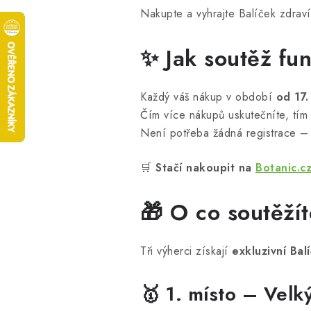
Nakupte a vyhrajte Balíček zdrav
✨ Jak soutěž fu
Každý váš nákup v období
od 17.
Čím více nákupů uskutečníte, tím 
Není potřeba žádná registrace 
🛒
Stačí nakoupit na
Botanic.c
🎁 O co soutěžít
Tři výherci získají
exkluzivní Bal
🥇 1. místo – Velk