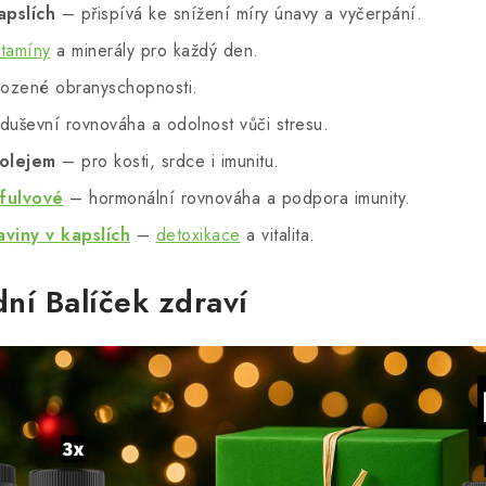
apslích
– přispívá ke snížení míry únavy a vyčerpání.
itamíny
a minerály pro každý den.
rozené obranyschopnosti.
uševní rovnováha a odolnost vůči stresu.
olejem
– pro kosti, srdce i imunitu.
 fulvové
– hormonální rovnováha a podpora imunity.
viny v kapslích
–
detoxikace
a vitalita.
dní Balíček zdraví