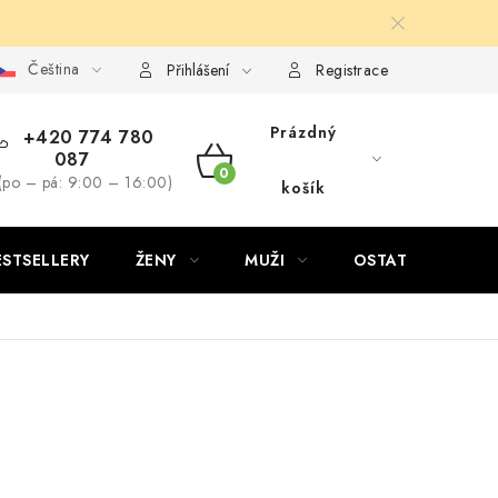
Čeština
Přihlášení
Registrace
Prázdný
+420 774 780
087
NÁKUPNÍ
(po – pá: 9:00 – 16:00)
košík
KOŠÍK
ESTSELLERY
ŽENY
MUŽI
OSTATNÍ