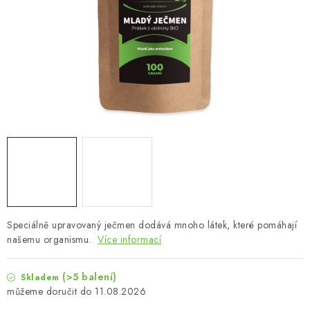
MUŽI
OSTATNÍ
DOVOLENÁ
Doprava a platba
Recenze
Věrnostní program
Proč Botanic?
Kontakty
Speciálně upravovaný ječmen dodává mnoho látek, které pomáhají
našemu organismu.
Více informací
(>5 balení)
Skladem
11.08.2026