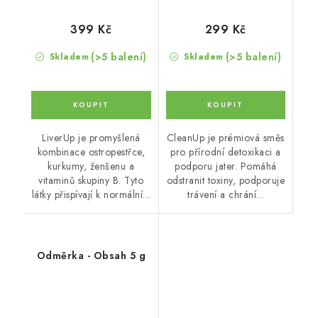
399 Kč
299 Kč
(>5 balení)
(>5 balení)
Skladem
Skladem
LiverUp je promyšlená
CleanUp je prémiová směs
kombinace ostropestřce,
pro přírodní detoxikaci a
kurkumy, ženšenu a
podporu jater. Pomáhá
vitaminů skupiny B. Tyto
odstranit toxiny, podporuje
látky přispívají k normální...
trávení a chrání...
Odměrka - Obsah 5 g