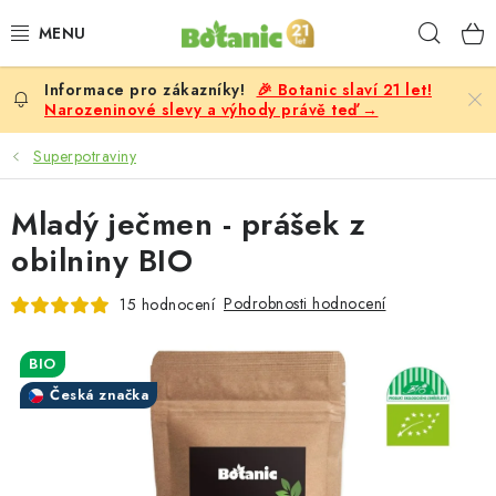
Přejít
Hleda
na
obsah
🎉 Botanic slaví 21 let!
PREMIUM
Narozeninové slevy a výhody právě teď →
DOPLŇKY STRAVY
Superpotraviny
CÍLE
Mladý ječmen - prášek z
obilniny BIO
POTRAVINY, NÁPOJE
Podrobnosti hodnocení
15 hodnocení
SLEVY, AKCE
BIO
BESTSELLERY
Česká značka
ŽENY