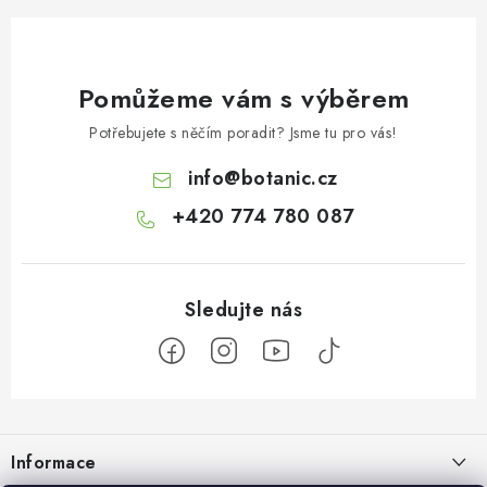
Pomůžeme vám s výběrem
Potřebujete s něčím poradit? Jsme tu pro vás!
info
@
botanic.cz
+420 774 780 087
Z
á
Informace
p