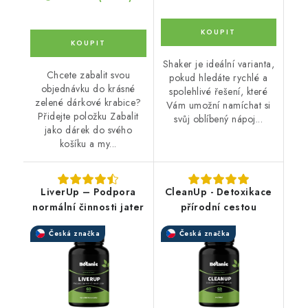
Shaker je ideální varianta,
Chcete zabalit svou
pokud hledáte rychlé a
objednávku do krásné
spolehlivé řešení, které
zelené dárkové krabice?
Vám umožní namíchat si
Přidejte položku Zabalit
svůj oblíbený nápoj...
jako dárek do svého
košíku a my...
LiverUp – Podpora
CleanUp - Detoxikace
normální činnosti jater
přírodní cestou
Česká značka
Česká značka