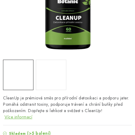
MUŽI
OSTATNÍ
DOVOLENÁ
Doprava a platba
Recenze
Věrnostní program
Proč Botanic?
Kontakty
CleanUp je prémiová směs pro přírodní detoxikaci a podporu jater.
Pomáhá odstranit toxiny, podporuje trávení a chrání buňky před
poškozením. Dopřejte si lehkost a svěžest s CleanUp!
Více informací
(>5 balení)
Skladem