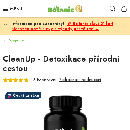
Přejít
Hleda
na
obsah
🎉 Botanic slaví 21 let!
PREMIUM
Narozeninové slevy a výhody právě teď →
DOPLŇKY STRAVY
Premium
CÍLE
CleanUp - Detoxikace přírodní
cestou
POTRAVINY, NÁPOJE
Podrobnosti hodnocení
15 hodnocení
SLEVY, AKCE
Česká značka
BESTSELLERY
ŽENY