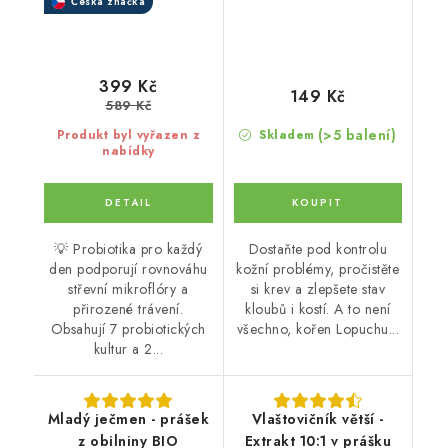
Česká značka
399 Kč
149 Kč
589 Kč
(>5 balení)
Produkt byl vyřazen z
Skladem
nabídky
💡 Probiotika pro každý
Dostaňte pod kontrolu
den podporují rovnováhu
kožní problémy, pročistěte
střevní mikroflóry a
si krev a zlepšete stav
přirozené trávení.
kloubů i kostí. A to není
Obsahují 7 probiotických
všechno, kořen Lopuchu...
kultur a 2...
Mladý ječmen - prášek
Vlaštovičník větší -
z obilniny BIO
Extrakt 10:1 v prášku