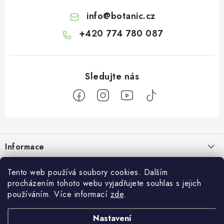
info
@
botanic.cz
+420 774 780 087
Z
á
Informace
p
a
Doprava a platba
Tento web používá soubory cookies. Dalším
Botanic
t
procházením tohoto webu vyjadřujete souhlas s jejich
Velkoobchod
í
Blog
používáním. Více informací
zde
.
Blog Botanic – průvodce světem bylin, vitamínů a
Zakázková výroba
doplňků stravy
Projekt Botanic pomáhá
Nastavení
Facebook
Obchodní podmínky