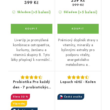
239 Kč
399 Kč
299 Kč
(>5 balení)
(>5 balení)
Skladem
Skladem
LiverUp je promyšlená
Prémiový doplněk stravy s
kombinace ostropestřce,
vitamíny, minerály a
kurkumy, ženšenu a
bylinnými extrakty pro
vitaminů skupiny B. Tyto
podporu vitality,
látky přispívají k normální...
energetického
metabolismu a...
Probiotika Pro každý
Lopuch větší - Kořen
den - 7 probiotických
kultur, 2 miliardy
32 %
Česká značka
živých bakterií
Výprodej