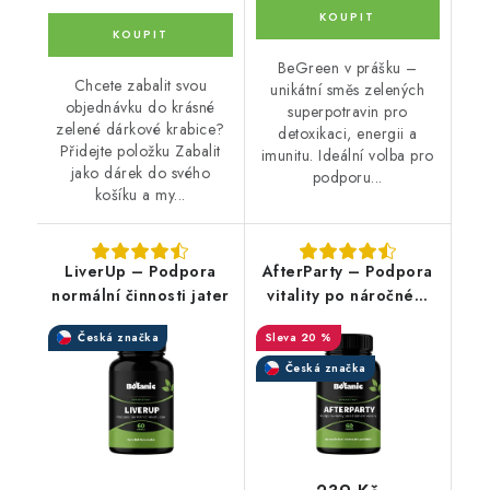
BeGreen v prášku –
Chcete zabalit svou
unikátní směs zelených
objednávku do krásné
superpotravin pro
zelené dárkové krabice?
detoxikaci, energii a
Přidejte položku Zabalit
imunitu. Ideální volba pro
jako dárek do svého
podporu...
košíku a my...
LiverUp – Podpora
AfterParty – Podpora
normální činnosti jater
vitality po náročném
večeru
Česká značka
20 %
Česká značka