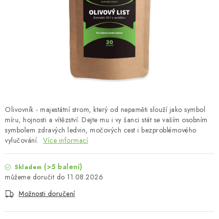
MUŽI
OSTATNÍ
DOVOLENÁ
Doprava a platba
Recenze
Věrnostní program
Proč Botanic?
Kontakty
Olivovník - majestátní strom, který od nepaměti slouží jako symbol
míru, hojnosti a vítězství. Dejte mu i vy šanci stát se vaším osobním
symbolem zdravých ledvin, močových cest i bezproblémového
vylučování.
Více informací
(>5 balení)
Skladem
11.08.2026
Možnosti doručení