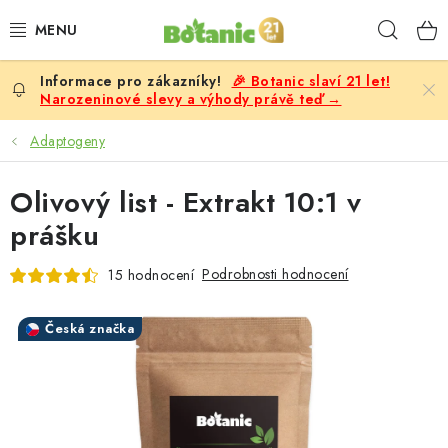
Přejít
Hleda
na
obsah
🎉 Botanic slaví 21 let!
PREMIUM
Narozeninové slevy a výhody právě teď →
DOPLŇKY STRAVY
Adaptogeny
CÍLE
Olivový list - Extrakt 10:1 v
prášku
POTRAVINY, NÁPOJE
Podrobnosti hodnocení
15 hodnocení
SLEVY, AKCE
Česká značka
BESTSELLERY
ŽENY