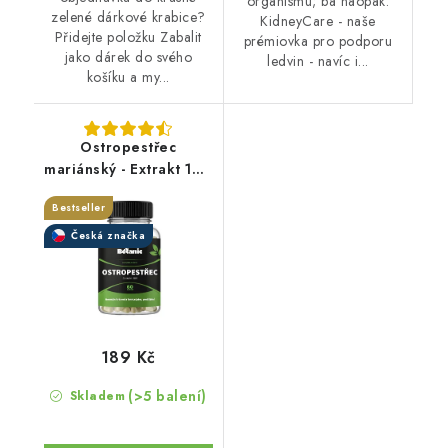
organismu; ba naopak.
zelené dárkové krabice?
KidneyCare - naše
Přidejte položku Zabalit
prémiovka pro podporu
jako dárek do svého
ledvin - navíc i...
košíku a my...
Ostropestřec
mariánský - Extrakt 10:1
kapsle
Bestseller
Česká značka
189 Kč
(>5 balení)
Skladem