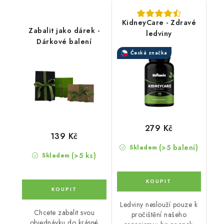
KidneyCare - Zdravé
Zabalit jako dárek -
ledviny
Dárkové balení
Česká značka
279 Kč
139 Kč
(>5 balení)
Skladem
(>5 ks)
Skladem
Ledviny neslouží pouze k
Chcete zabalit svou
pročištění našeho
objednávku do krásné