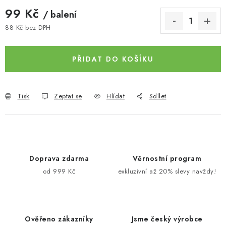
99 Kč
/ balení
88 Kč bez DPH
Měrná cena:
PŘIDAT DO KOŠÍKU
Tisk
Zeptat se
Hlídat
Sdílet
Doprava zdarma
Věrnostní program
od 999 Kč
exkluzivní až 20% slevy navždy!
Ověřeno zákazníky
Jsme český výrobce