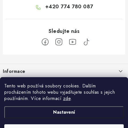
+420 774 780 087
Z
á
Informace
p
a
Doprava a platba
Botanic
Tento web používá soubory cookies. Dalším
t
procházením tohoto webu vyjadřujete souhlas s jejich
Velkoobchod
í
Blog
používáním. Více informací
zde
.
Blog Botanic – průvodce světem bylin, vitamínů a
Zakázková výroba
doplňků stravy
Projekt Botanic pomáhá
Nastavení
Facebook
Obchodní podmínky
Jak užívat jablečný ocet: tekutý, kapsle nebo gumové bonbony?
O nás
30.07.2026
Ochrana osobních údajů