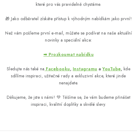
MUŽI
které pro vás pravidelně chystáme.
OSTATNÍ
🎁 Jako odběratel získáte přístup k výhodným nabídkám jako první!
DOVOLENÁ
Než vám pošleme první e-mail, můžete se podívat na naše aktuální
novinky a speciální akce:
Doprava a platba
Recenze
Věrnostní program
➡ Prozkoumat nabídku
Proč Botanic?
Kontakty
Sledujte nás také na
Facebooku
,
Instagramu
a
YouTube
,
kde
sdílíme inspiraci, užitečné rady a exkluzivní akce, které jinde
nenajdete.
Děkujeme, že jste s námi! 💚 Těšíme se, že vám budeme přinášet
inspiraci, kvalitní doplňky a skvělé slevy.