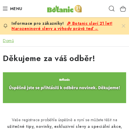
Přejít
Hleda
na
obsah
🎉 Botanic slaví 21 let!
PREMIUM
Narozeninové slevy a výhody právě teď →
DOPLŇKY STRAVY
Domů
CÍLE
Děkujeme za váš odběr!
POTRAVINY, NÁPOJE
SLEVY, AKCE
BESTSELLERY
ŽENY
Vaše registrace proběhla úspěšně a nyní se můžete těšit na
užitečné tipy, novinky, exkluzivní slevy a speciální akce,