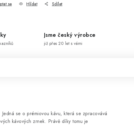
ptat se
Hlídat
Sdílet
íky
Jsme český výrobce
kazníků
již přes 20 let s vámi
. Jedná se o prémiovou kávu, která se zpracovává
rových kávových zrnek. Právě díky tomu je