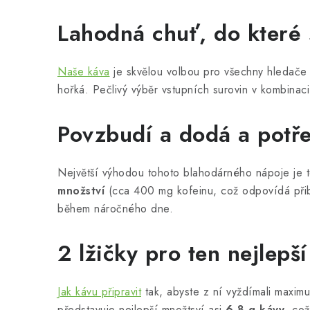
Lahodná chuť, do které 
Naše káva
je skvělou volbou pro všechny hledač
hořká. Pečlivý výběr vstupních surovin v kombinaci
Povzbudí a dodá a potř
Největší výhodou tohoto blahodárného nápoje je to
množství
(cca 400 mg kofeinu, což odpovídá přib
během náročného dne.
2 lžičky pro ten nejlepš
Jak kávu připravit
tak, abyste z ní vyždímali maxi
představuje nejlepší množtsví asi
6-8 g kávy
, co