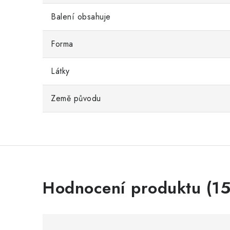
Balení obsahuje
Forma
Látky
Země původu
V
Hodnocení produktu (15
ý
p