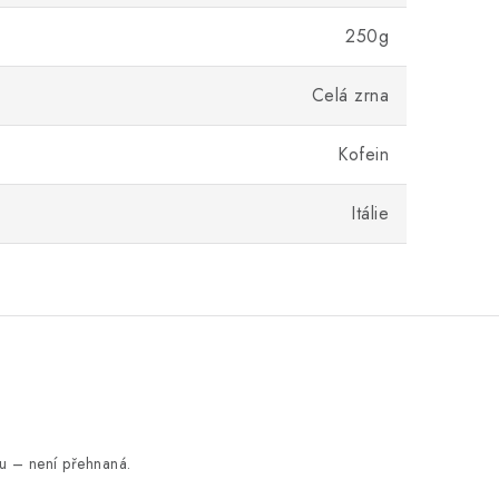
250g
Celá zrna
Kofein
Itálie
ou – není přehnaná.