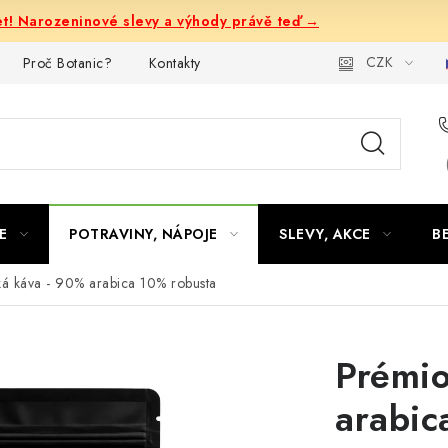
let! Narozeninové slevy a výhody právě teď →
CZK
Proč Botanic?
Kontakty
E
POTRAVINY, NÁPOJE
SLEVY, AKCE
B
ká káva - 90% arabica 10% robusta
Prémio
arabic