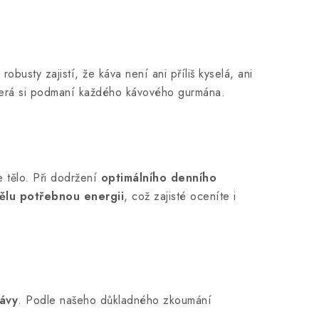
busty zajistí, že káva není ani příliš kyselá, ani
terá si podmaní každého kávového gurmána.
e tělo. Při dodržení
optimálního denního
ělu potřebnou energii
, což zajisté oceníte i
ávy
. Podle našeho důkladného zkoumání