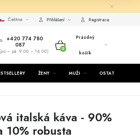
Čeština
Přihlášení
Registrace
Prázdný
+420 774 780
087
NÁKUPNÍ
(po – pá: 9:00 – 16:00)
košík
KOŠÍK
ESTSELLERY
ŽENY
MUŽI
OSTATNÍ
vá italská káva - 90%
a 10% robusta