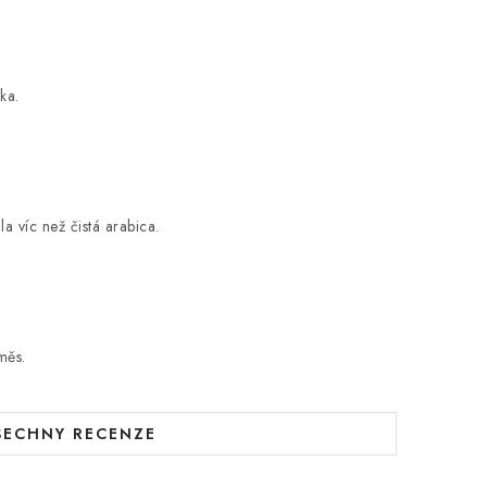
ka.
a víc než čistá arabica.
měs.
ŠECHNY RECENZE