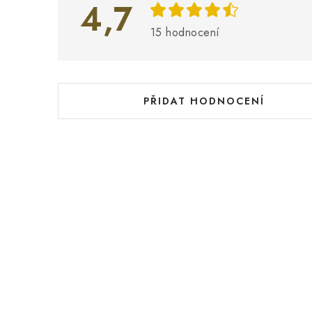
i
4,7
s
15 hodnocení
h
o
d
PŘIDAT HODNOCENÍ
n
o
c
e
n
í