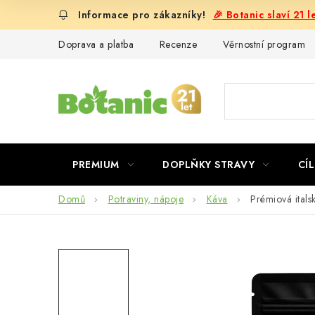
Přejít
🎉 Botanic slaví 21 
na
obsah
Doprava a platba
Recenze
Věrnostní program
PREMIUM
DOPLŇKY STRAVY
CÍL
Domů
Potraviny, nápoje
Káva
Prémiová itals