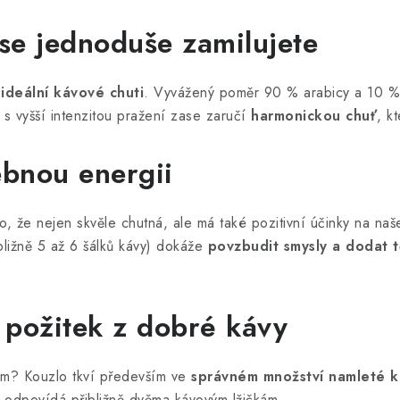
se jednoduše zamilujete
e
ideální kávové chuti
. Vyvážený poměr 90 % arabicy a 10 % ro
 s vyšší intenzitou pražení zase zaručí
harmonickou chuť
, k
ebnou energii
, že nejen skvěle chutná, ale má také pozitivní účinky na naš
ližně 5 až 6 šálků kávy) dokáže
povzbudit smysly a dodat t
í požitek z dobré kávy
mum? Kouzlo tkví především ve
správném množství namleté k
ž odpovídá přibližně dvěma kávovým lžičkám.