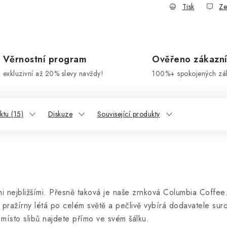
Tisk
Ze
Věrnostní program
Ověřeno zákazn
exkluzivní až 20% slevy navždy!
100%+ spokojených zá
tu (15)
Diskuze
Související produkty
i nejbližšími. Přesně taková je naše zrnková Columbia Coffee
l pražírny létá po celém světě a pečlivě vybírá dodavatele su
 místo slibů najdete přímo ve svém šálku.