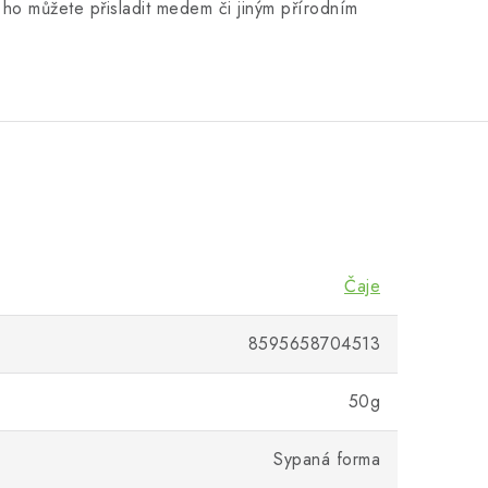
ho můžete přisladit medem či jiným přírodním
Čaje
8595658704513
50g
Sypaná forma