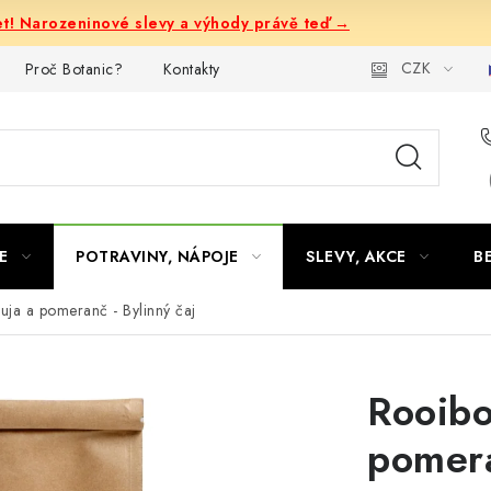
let! Narozeninové slevy a výhody právě teď →
CZK
Proč Botanic?
Kontakty
E
POTRAVINY, NÁPOJE
SLEVY, AKCE
B
ja a pomeranč - Bylinný čaj
Rooibo
pomera