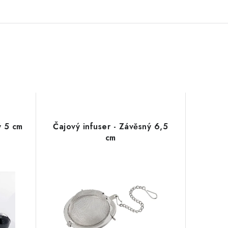
ý 5 cm
Čajový infuser - Závěsný 6,5
cm