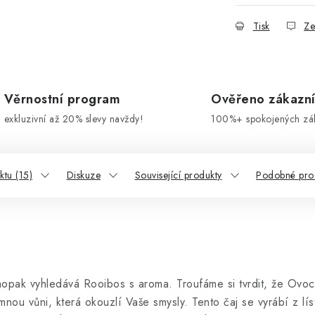
Tisk
Ze
Věrnostní program
Ověřeno zákazn
exkluzivní až 20% slevy navždy!
100%+ spokojených zá
tu (15)
Diskuze
Související produkty
Podobné pro
opak vyhledává Rooibos s aroma. Troufáme si tvrdit, že Ov
ou vůni, která okouzlí Vaše smysly. Tento čaj se vyrábí z lí