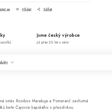
ptat se
Hlídat
Sdílet
íky
Jsme český výrobce
kazníků
již přes 20 let s vámi
dukty
ocná směs Rooibos Marakuja a Pomeranč zachutná
stků keře Čajovce kapského s přezdívkou