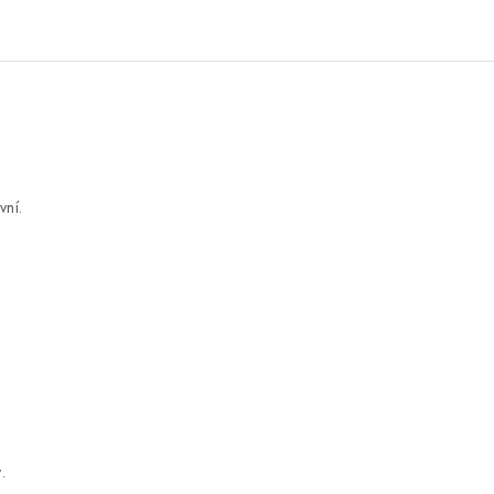
vní.
.