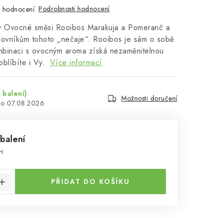
Podrobnosti hodnocení
 hodnocení
y Ovocné směsi Rooibos Marakuja a Pomeranč a
ilovníkům tohoto „nečaje“. Rooibos je sám o sobě
ombinaci s ovocným aroma získá nezaměnitelnou
oblíbíte i Vy.
Více informací
 balení)
Možnosti doručení
07.08.2026
 balení
H
:
PŘIDAT DO KOŠÍKU