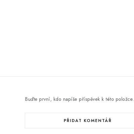
c
e
n
í
Buďte první, kdo napíše příspěvek k této položce
PŘIDAT KOMENTÁŘ