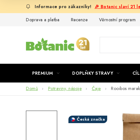
Přejít
🎉 Botanic slaví 21 
na
obsah
Doprava a platba
Recenze
Věrnostní program
PREMIUM
DOPLŇKY STRAVY
CÍL
Domů
Potraviny, nápoje
Čaje
Rooibos maraku
Česká značka