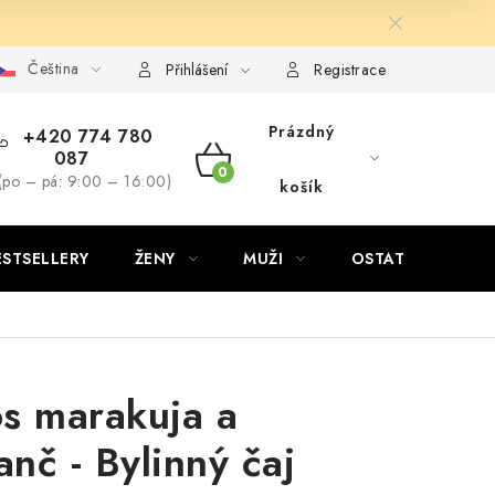
Čeština
Přihlášení
Registrace
Prázdný
+420 774 780
087
NÁKUPNÍ
(po – pá: 9:00 – 16:00)
košík
KOŠÍK
ESTSELLERY
ŽENY
MUŽI
OSTATNÍ
s marakuja a
nč - Bylinný čaj