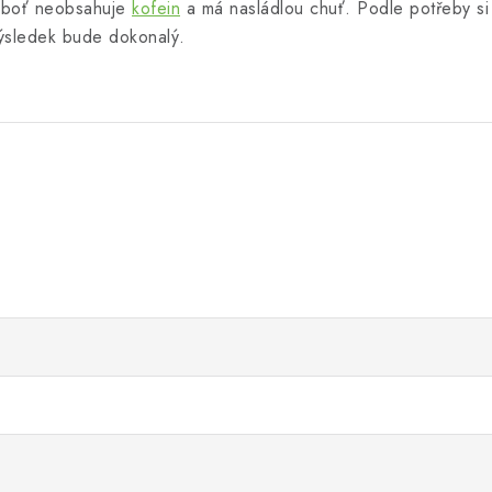
neboť neobsahuje
kofein
a má nasládlou chuť. Podle potřeby si 
ýsledek bude dokonalý.