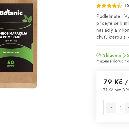
15
Podlehněte i V
přidejte se k m
nasládlý a v k
chuť, kterou si 
Skladem
(>5
79 Kč
/
71 Kč bez DP
Měrná cena