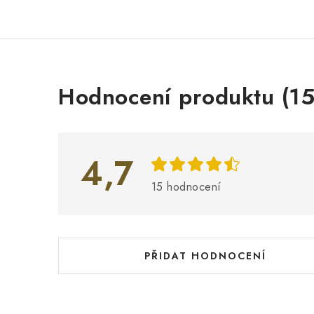
V
Hodnocení produktu (15
ý
p
i
4,7
s
15 hodnocení
h
o
d
PŘIDAT HODNOCENÍ
n
o