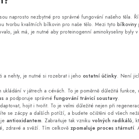
n?
 jsou naprosto nezbytné pro správné fungování našeho těla. Ří
u tvorbu kvalitních bílkovin pro naše tělo. Mezi tyto
bílkoviny
p
valo, jak má, je nutné aby proteinogenní aminokyseliny byly 
i a nehty, je nutné si rozebrat i jeho
ostatní účinky
. Není ji
h ukládání v játrech a cévách. To je poměrně důležitá funkce,
us
a podporuje správné
fungování trávicí soustavy
.
tovat, hojit i tvořit. To je velmi důležité nejen při regeneraci
te se zácpy a dalších potíží, a budete očištěni od všech ne
 je
antioxidantem
. Zabraňuje tak vzniku
volných radikálů
, k
dé, zdravé a svěží. Tím celkově
zpomaluje proces stárnutí
. 