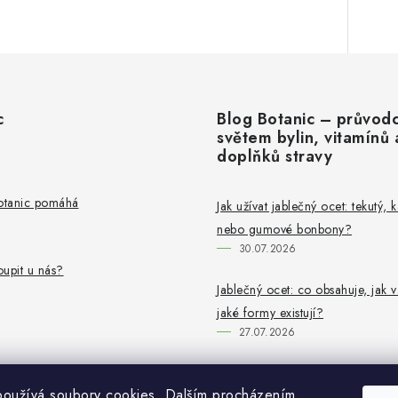
c
Blog Botanic – průvod
světem bylin, vitamínů 
doplňků stravy
Botanic pomáhá
Jak užívat jablečný ocet: tekutý, 
nebo gumové bonbony?
30.07.2026
upit u nás?
Jablečný ocet: co obsahuje, jak v
jaké formy existují?
27.07.2026
používá soubory cookies. Dalším procházením