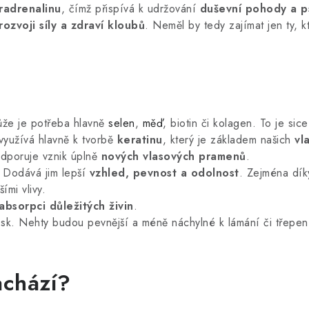
radrenalinu
, čímž přispívá k udržování
duševní pohody a p
ozvoji síly a zdraví kloubů
. Neměl by tedy zajímat jen ty, k
kůže je potřeba hlavně
selen
,
měď
, biotin či kolagen. To je si
 využívá hlavně k tvorbě
keratinu
, který je základem našich
vl
poruje vznik úplně
nových vlasových pramenů
.
. Dodává jim lepší
vzhled, pevnost a odolnost
. Zejména dík
ími vlivy.
absorpci důležitých živin
.
 lesk. Nehty budou pevnější a méně náchylné k lámání či třepe
achází?