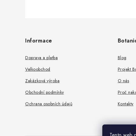
Z
á
Informace
Botani
p
a
Doprava a platba
Blog
t
Velkoobchod
Projekt 
í
Zakázková výroba
O nás
Obchodní podmínky
Proč nako
Ochrana osobních údajů
Kontakty
Tento web 