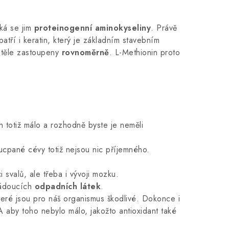
ká se jim
proteinogenní aminokyseliny
. Právě
atří i keratin, který je základním stavebním
v těle zastoupeny
rovnoměrně
. L-Methionin proto
ch totiž málo a rozhodně byste je neměli
 ucpané cévy totiž nejsou nic příjemného.
 svalů, ale třeba i vývoji mozku.
žádoucích
odpadních látek
.
teré jsou pro náš organismus škodlivé. Dokonce i
A aby toho nebylo málo, jakožto antioxidant také