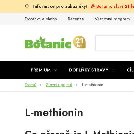
Přejít
🎉 Botanic slaví 21 
na
obsah
Doprava a platba
Recenze
Věrnostní program
PREMIUM
DOPLŇKY STRAVY
CÍL
Domů
Slovník pojmů
L-methionin
L-methionin