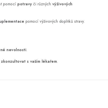
vat pomocí
potravy
či různých
výživových
uplementace
pomocí výživových doplňků stravy.
rné nevolnosti
.
í
zkonzultovat s vaším lékařem
.