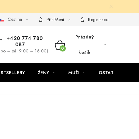
Čeština
Přihlášení
Registrace
Prázdný
+420 774 780
087
NÁKUPNÍ
(po – pá: 9:00 – 16:00)
košík
KOŠÍK
ESTSELLERY
ŽENY
MUŽI
OSTATNÍ