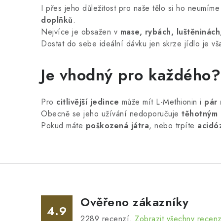
I přes jeho důležitost pro naše tělo si ho neumím
doplňků
.
Nejvíce je obsažen v
mase, rybách, luštěninách
Dostat do sebe ideální dávku jen skrze jídlo je v
Je vhodný pro každého?
Pro
citlivější jedince
může mít L-Methionin i
pár 
Obecně se jeho užívání nedoporučuje
těhotným 
Pokud máte
poškozená játra
, nebo trpíte
acidóz
Ověřeno zákazníky
4.9
2289
recenzí.
Zobrazit všechny recen