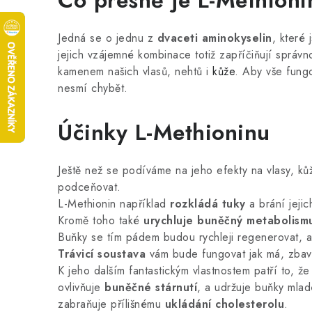
Co přesně je L-Methioni
Jedná se o jednu z
dvaceti aminokyselin
, které
jejich vzájemné kombinace totiž zapříčiňují správno
kamenem našich vlasů, nehtů i
kůže
. Aby vše fungo
nesmí chybět.
Účinky L-Methioninu
Ještě než se podíváme na jeho efekty na vlasy, kůž
podceňovat.
L-Methionin například
rozkládá tuky
a brání jejic
Kromě toho také
urychluje buněčný metabolism
Buňky se tím pádem budou rychleji regenerovat, adap
Trávicí soustava
vám bude fungovat jak má, zbaví
K jeho dalším fantastickým vlastnostem patří to, že
ovlivňuje
buněčné stárnutí
, a udržuje buňky mla
zabraňuje přílišnému
ukládání cholesterolu
.