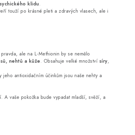
sychického klidu
.
teří touží po krásné pleti a zdravých vlasech, ale i
ce pravda, ale na L-Methionin by se nemělo
asů, nehtů a kůže
. Obsahuje velké množství
síry
,
y jeho antioxidačním účinkům jsou naše nehty a
ní. A vaše pokožka bude vypadat mladší, svěží, a