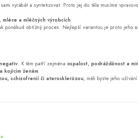
e sami vyrábět a syntetizovat. Proto jej do těla musíme vpravo
, mléce a mléčných výrobcích
.
šak poněkud obtížný proces. Nejlepší variantou je proto jeho
s
negativ
. K těm patří zejména
ospalost, podrážděnost a mí
a kojícím ženám
.
ou, schizofrenií či aterosklerózou
, měli byste jeho užíván
ze