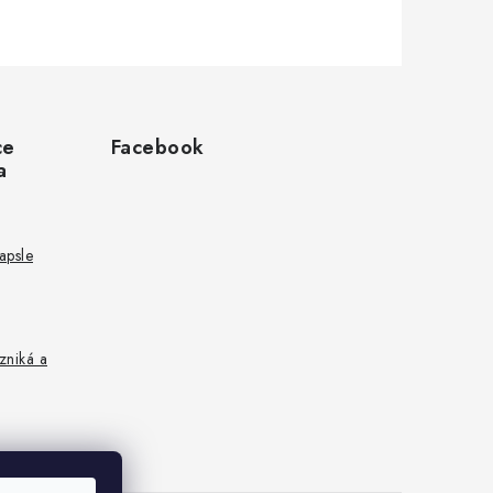
ce
Facebook
a
kapsle
zniká a