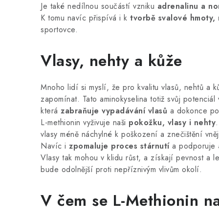
Je také nedílnou součástí vzniku
adrenalinu a no
K tomu navíc přispívá i k
tvorbě svalové hmoty, r
sportovce.
Vlasy, nehty a kůže
Mnoho lidí si myslí, že pro kvalitu vlasů, nehtů a 
zapomínat. Tato aminokyselina totiž svůj potenciál
která
zabraňuje vypadávání vlasů
a dokonce pod
L-methionin vyživuje naši
pokožku, vlasy i nehty
vlasy méně náchylné k poškození a znečištění vnějš
Navíc i
zpomaluje proces stárnutí
a podporuje
Vlasy tak mohou v klidu růst, a získají pevnost a
bude odolnější proti nepříznivým vlivům okolí.
V čem se L-Methionin n