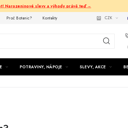
let! Narozeninové slevy a výhody právě teď →
CZK
Proč Botanic?
Kontakty
E
POTRAVINY, NÁPOJE
SLEVY, AKCE
B