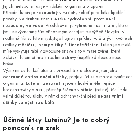
MUŽI
Jejich metabolismus je v lidském organismu propojen.
Přírodní lutein je
rozpustný v tucích
, neboť je to látka lipofilní
OSTATNÍ
povahy. Na druhou stranu je také
hydrofobní
, proto
není
rozpustný ve vodě
. Produkován je výhradně
rostlinami
, které
jsou nejvýznamnějším přirozeným zdrojem ve výživě člověka. V
DOVOLENÁ
rostlinné říši se lutein vyskytuje hojně například ve
žlutých květech
rostliny
měsíčku, pampelišky
či
lichořeřišnice
. Lutein je v malé
Doprava a platba
Recenze
Věrnostní program
míře vyskytuje také v živočišné stravě a to v mase zvířat, která
získávají lutein přímo z rostlinné stravy (například slepice nebo
Proč Botanic?
Kontakty
kráva).
Významnou funkcí luteinu u živočichů a u člověka jsou jeho
ochranné antioxidační účinky
, projevující se v mnoha systémech
organismu.
Lutein
i
zeaxantin
jsou v lidském těle nejvíce
koncentrovány v
oku
, přesněji řečeno v
sítnici
(retině). Mají zde
velmi důležitou úlohu v rámci ochrany tkání před
negativními
účinky volných radikálů
.
Účinné látky Luteinu? Je to dobrý
pomocník na zrak