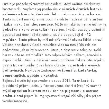
Lutein je pro tělo významný antioxidant, který řadíme do skupiny
karotenoidů. Najdeme jej především
v různých druzích listové
zeleniny
a také v té, která má
žlutou
nebo
oranžovou barvu
.
Tento oxidant má významný podíl na udržení
zdraví očí
a snížení
rizika makulární degenerace
. Může mít také ochranné účinky na
pokožku
a
kardiovaskulární systém
. I když neexistuje optimální
doporučená denní dávka luteinu, studie doporučují
6 - 12
mg/den
. Tento přísun by měl mít příznivé účinky na lidské zdraví.
Většina populace v České republice však na toto číslo zdaleka
nedosáhne. Jak už bylo řečeno, lutein je obsažen v zelenině. Kolik
barev vidíte na svém talíři? Tato odpověď vám celkem jednoduše
napoví, kolik luteinu z naservírovaného pokrmu získáte. Stejně jako
ostatní typy antioxidantů je i lutein obsažen v
pestrobarevných
potravinách
. Nejvíce je zastoupen ve
špenátu, kadeřávku,
pomerančích, papáje a kukuřici
.
Zajímavá studie byla provedena v roce 2014. Ta ukázala, že
pravidelný příjem luteinu v "doporučené denní dávce" významně
zvýšil
optickou hustotu makulárního pigmentu a ostrost
zraku
. Denní příjem 10 mg vykazoval stejné výsledky jako příjem
většího množství.