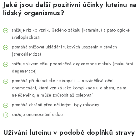
Jaké jsou další pozitivní účinky luteinu na
lidský organismus?
snižuje riziko vzniku šedého zákalu (kataraktu) a patologické
světloplachosti
pomáhá snižovat ukládání tukových usazenin v cévách
(ateroskleróza)
snižuje vlivem věku podmíněné degenerace makuly (makulární
degenerace)
pomáhá při diabetické retinopatii – nezánětlivé oční
onemocnění, které vzniká jako komplikace u diabetu, zejm.
neléčeného, a může způsobit až oslepnutí
pomáhá chránit před některými typy rakoviny
snižuje onemocnění srdce
Užívání luteinu v podobě doplňků stravy