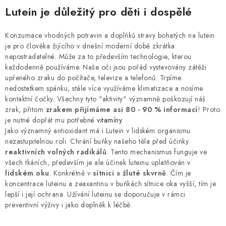
Lutein je důležitý pro děti i dospělé
Konzumace vhodných potravin a doplňků stravy bohatých na lutein
je pro člověka žijícího v dnešní moderní době zkrátka
nepostradatelné. Může za to především technologie, kterou
každodenně používáme. Naše oči jsou pořád vystavovány zátěži
upřeného zraku do počítače, televize a telefonů. Trpíme
nedostatkem spánku, stále více využíváme klimatizace a nosíme
kontaktní čočky. Všechny tyto "aktivity" významně poškozují náš
zrak, přitom
zrakem přijímáme asi 80 - 90 % informací
! Proto
je nutné dopřát mu potřebné
vitamíny
.
Jako významný antioxidant má i Lutein v lidském organismu
nezastupitelnou roli. Chrání buňky našeho těla před účinky
reaktivních volných radikálů
. Tento mechanismus funguje ve
všech tkáních, především je ale účinek luteinu uplatňován v
lidském oku
. Konkrétně v
sítnici
a
žluté skvrně
. Čím je
koncentrace luteinu a zeaxantinu v buňkách sítnice oka vyšší, tím je
lepší i její ochrana. Užívání luteinu se doporučuje v rámci
preventivní výživy i jako doplněk k léčbě.