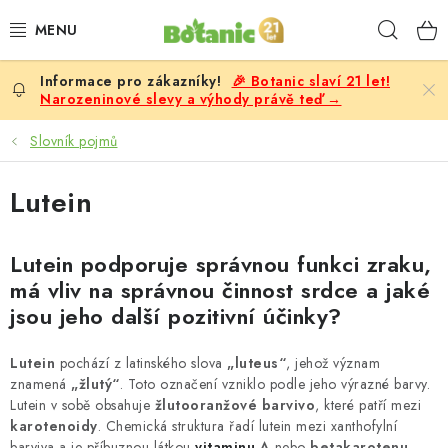
Přejít
Hleda
na
obsah
🎉 Botanic slaví 21 let!
PREMIUM
Narozeninové slevy a výhody právě teď →
DOPLŇKY STRAVY
Slovník pojmů
CÍLE
Lutein
POTRAVINY, NÁPOJE
Lutein podporuje správnou funkci zraku,
má vliv na správnou činnost srdce a jaké
SLEVY, AKCE
jsou jeho další pozitivní účinky?
BESTSELLERY
Lutein
pochází z latinského slova
„luteus“
, jehož význam
znamená
„žlutý“
. Toto označení vzniklo podle jeho výrazné barvy.
ŽENY
Lutein v sobě obsahuje
žlutooranžové barvivo
, které patří mezi
karotenoidy
. Chemická struktura řadí lutein mezi xanthofylní
barviva a je příbuznou látkou
vitaminu
A
nebo
betakarotenu
.