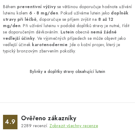
Během
preventivní výživy
se většinou doporučuje hodnota užívání
luteinu kolem
6 - 8 mg/den
. Pokud užíváme lutein jako
doplněk
stravy při léčbě
, doporučuje se příjem zvýšit na
8 až 12
mg/den
. Při užívání luteinu v podobě doplňků stravy je nutné, řídit
se doporučeným dávkováním.
Lutein
obecně
nemá žádné
vedlejší účinky
. Ve výjimečných případech se může objevit jako
vedlejší účinek
karotenodermie
. Jde o kožní projev, který je
typický bronzovým zbarvením pokožky.
Bylinky a doplňky stravy obsahující lutein
Ověřeno zákazníky
4.9
2289
recenzí.
Zobrazit všechny recenze