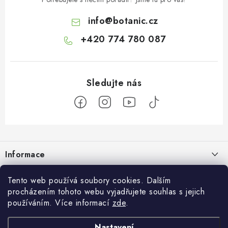
info
@
botanic.cz
+420 774 780 087
Z
á
Informace
p
a
Doprava a platba
Botanic
Tento web používá soubory cookies. Dalším
t
procházením tohoto webu vyjadřujete souhlas s jejich
Velkoobchod
í
Blog
používáním. Více informací
zde
.
Blog Botanic – průvodce světem bylin, vitamínů a
Zakázková výroba
doplňků stravy
Projekt Botanic pomáhá
Nastavení