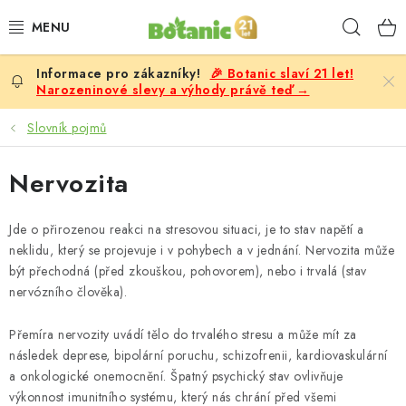
Přejít
Hleda
na
obsah
🎉 Botanic slaví 21 let!
PREMIUM
Narozeninové slevy a výhody právě teď →
DOPLŇKY STRAVY
Slovník pojmů
CÍLE
Nervozita
POTRAVINY, NÁPOJE
Jde o přirozenou reakci na stresovou situaci, je to stav napětí a
neklidu, který se projevuje i v pohybech a v jednání. Nervozita může
SLEVY, AKCE
být přechodná (před zkouškou, pohovorem), nebo i trvalá (stav
nervózního člověka).
BESTSELLERY
Přemíra nervozity uvádí tělo do trvalého stresu a může mít za
následek deprese, bipolární poruchu, schizofrenii, kardiovaskulární
ŽENY
a onkologické onemocnění. Špatný psychický stav ovlivňuje
výkonnost imunitního systému, který nás chrání před všemi