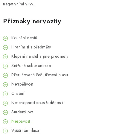
MUŽI
negativními vlivy.
OSTATNÍ
Příznaky nervozity
DOVOLENÁ
Kousání nehtů
Hraním si s předměty
Doprava a platba
Recenze
Věrnostní program
Klepání na stůl a jiné předměty
Proč Botanic?
Kontakty
Snížená sebekontrola
Přerušovaná řeč, třesení hlasu
Netrpělivost
Chvění
Neschopnost soustředěnosti
Studený pot
Nespavost
Vyšší tón hlasu