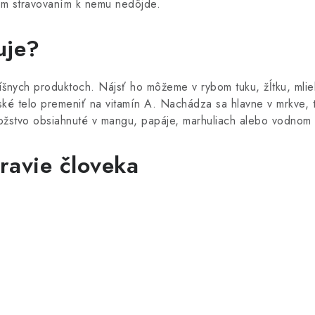
ým stravovaním k nemu nedôjde.
uje?
číšnych produktoch. Nájsť ho môžeme v rybom tuku, žĺtku, mlie
ské telo premeniť na vitamín A. Nachádza sa hlavne v mrkve, te
nožstvo obsiahnuté v mangu, papáje, marhuliach alebo vodnom
ravie človeka