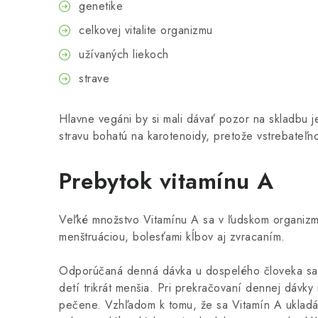
genetike
celkovej vitalite organizmu
užívaných liekoch
strave
Hlavne vegáni by si mali dávať pozor na skladbu j
stravu bohatú na karotenoidy, pretože vstrebateľno
Prebytok vitamínu A
Veľké množstvo Vitamínu A sa v ľudskom organizm
menštruáciou, bolesťami kĺbov aj zvracaním.
Odporúčaná denná dávka u dospelého človeka sa uv
detí trikrát menšia. Pri prekračovaní dennej dáv
pečene. Vzhľadom k tomu, že sa Vitamín A ukladá 