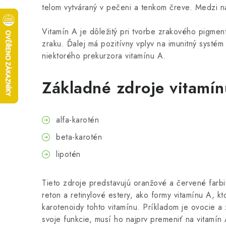
telom vytváraný v pečeni a tenkom čreve. Medzi naj
Vitamín A je dôležitý pri tvorbe zrakového pigmen
zraku. Ďalej má pozitívny vplyv na imunitný systé
niektorého prekurzora vitamínu A.
Základné zdroje vitamín
alfa-karotén
beta-karotén
lipotén
Tieto zdroje predstavujú oranžové a červené farbi
reton a retinylové estery, ako formy vitamínu A, k
karotenoidy tohto vitamínu. Príkladom je ovocie a 
svoje funkcie, musí ho najprv premeniť na vitamín A