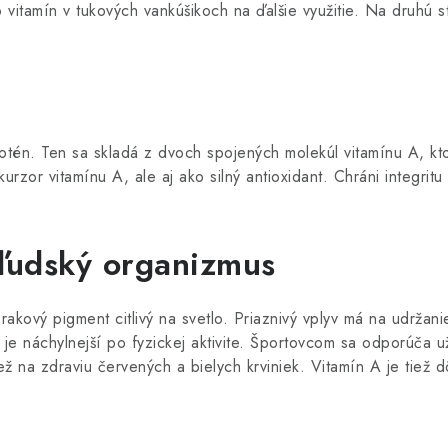
o vitamín v tukových vankúšikoch na ďalšie využitie. Na druhú s
rotén. Ten sa skladá z dvoch spojených molekúl vitamínu A, kt
urzor vitamínu A, ale aj ako silný antioxidant. Chráni integri
ľudský organizmus
akový pigment citlivý na svetlo. Priaznivý vplyv má na udržani
rým je náchylnejší po fyzickej aktivite. Športovcom sa odporúča
ž na zdraviu červených a bielych krviniek. Vitamín A je tiež d