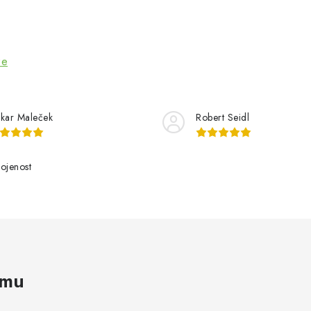
ze
kar Maleček
Robert Seidl
ojenost
amu