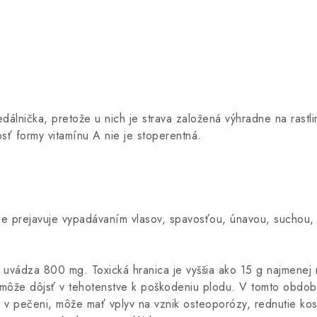
edálnička, pretože u nich je strava založená výhradne na rast
sť formy vitamínu A nie je stoperentná.
e prejavuje vypadávaním vlasov, spavosťou, únavou, suchou, 
ádza 800 mg. Toxická hranica je vyššia ako 15 g najmenej me
ky môže dôjsť v tehotenstve k poškodeniu plodu. V tomto obdo
v pečeni, môže mať vplyv na vznik osteoporózy, rednutie kos