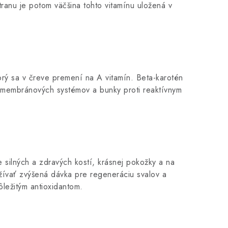
tranu je potom väčšina tohto vitamínu uložená v
orý sa v čreve premení na A vitamín. Beta-karotén
tu membránových systémov a bunky proti reaktívnym
e silných a zdravých kostí, krásnej pokožky a na
 užívať zvýšená dávka pre regeneráciu svalov a
ôležitým antioxidantom.