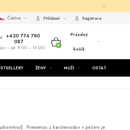
Čeština
Přihlášení
Registrace
Prázdný
+420 774 780
087
NÁKUPNÍ
(po – pá: 9:00 – 16:00)
košík
KOŠÍK
ESTSELLERY
ŽENY
MUŽI
OSTATNÍ
hydroretinol). Premenou z karotenoidov v pečeni je