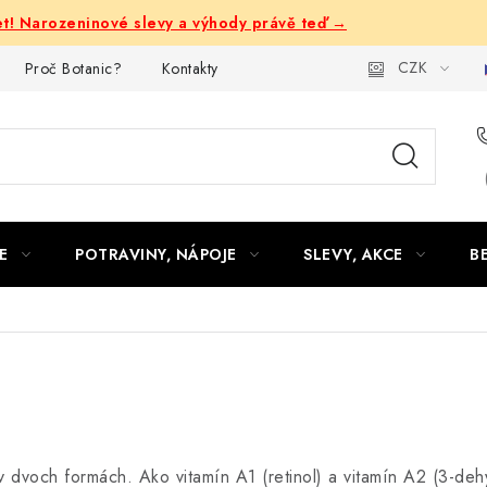
let! Narozeninové slevy a výhody právě teď →
CZK
Proč Botanic?
Kontakty
E
POTRAVINY, NÁPOJE
SLEVY, AKCE
B
v dvoch formách. Ako vitamín A1 (retinol) a vitamín A2 (3-de