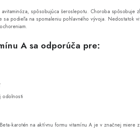
 avitaminóza, spôsobujúca šeroslepotu. Choroba spôsobuje z
stve sa podieľa na spomaleniu pohlavného vývoja. Nedostatok v
 ochoreniam.
mínu A sa odporúča pre:
í
j odolnosti
Beta-karotén na aktívnu formu vitamínu A je v značnej miere z