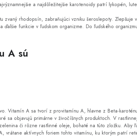
významnejšie a najdôležitejšie karotenoidy patrí lykopén, lute
tu zvaný rhodopsín, zabraňujúci vzniku šeroslepoty. Zlepšuje 
m a ďalšie funkcie v ľudskom organizme. Do ľudského organizm
u A sú
vo. Vitamín A sa tvorí z provitamínu A, hlavne z Beta-karoté
toré sa objavujú primárne v živočíšnych produktoch. V rastlinn
zelenina či rôzne rastlinné oleje, bohaté na túto zložku. Aby
, vrátane aktívnych foriem tohto vitamínu, ku ktorým patrí retin