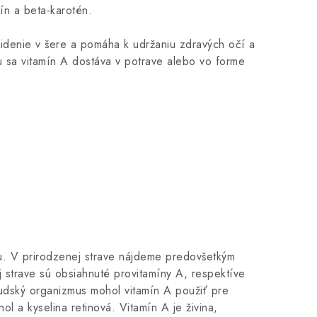
ín a beta-karotén.
videnie v šere a pomáha k udržaniu zdravých očí a
u sa vitamín A dostáva v potrave alebo vo forme
nu. V prirodzenej strave nájdeme predovšetkým
ej strave sú obsiahnuté provitamíny A, respektíve
 ľudský organizmus mohol vitamín A použiť pre
ol a kyselina retinová. Vitamín A je živina,