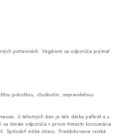
linných potravinách. Vegánom sa odporúča prijímať
žltou pokožkou, chudnutím, nepravidelnou
siac. U tehotných žien je táto dávka päťkrát a u
bí sa ženám odporúča v prvom trimestri konzumácia
tí. Spôsobiť môže otravu. Predávkovanie vzniká