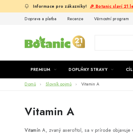
Přejít
🎉 Botanic slaví 21 
na
obsah
Doprava a platba
Recenze
Věrnostní program
PREMIUM
DOPLŇKY STRAVY
CÍL
Domů
Slovník pojmů
Vitamin A
Vitamin A
Vitamín
A, zvaný axeroftol, sa v prírode objavuje 