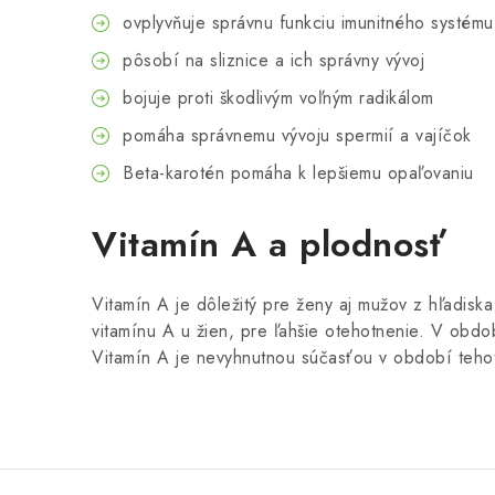
ovplyvňuje správnu funkciu imunitného systému
pôsobí na sliznice a ich správny vývoj
bojuje proti škodlivým voľným radikálom
pomáha správnemu vývoju spermií a vajíčok
Beta-karotén pomáha k lepšiemu opaľovaniu
Vitamín A a plodnosť
Vitamín A je dôležitý pre ženy aj mužov z hľadis
vitamínu A u žien, pre ľahšie otehotnenie. V obdob
Vitamín A je nevyhnutnou súčasťou v období tehot