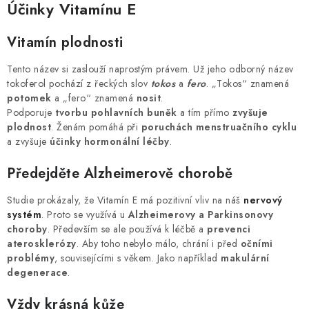
Účinky Vitamínu E
Vitamín plodnosti
Tento název si zaslouží naprostým právem. Už jeho odborný název
tokoferol pochází z řeckých slov
tokos
a
fero
. „Tokos“ znamená
potomek
a „fero“ znamená
nosit
.
Podporuje
tvorbu pohlavních buněk
a tím přímo
zvyšuje
plodnost
. Ženám pomáhá při
poruchách menstruačního cyklu
a zvyšuje
účinky hormonální léčby
.
Předejděte Alzheimerově chorobě
Studie prokázaly, že Vitamín E má pozitivní vliv na náš
nervový
systém
. Proto se využívá u
Alzheimerovy a Parkinsonovy
choroby
. Především se ale používá k léčbě a
prevenci
aterosklerózy
. Aby toho nebylo málo, chrání i před
očními
problémy
, souvisejícími s věkem. Jako například
makulární
degenerace
.
Vždy krásná
kůže