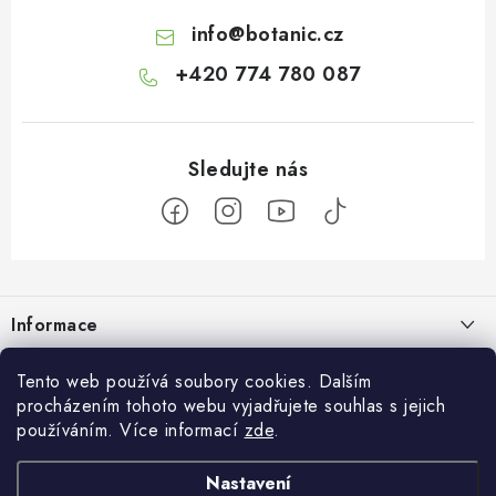
info
@
botanic.cz
+420 774 780 087
Z
á
Informace
p
a
Doprava a platba
Botanic
Tento web používá soubory cookies. Dalším
t
procházením tohoto webu vyjadřujete souhlas s jejich
Velkoobchod
í
Blog
používáním. Více informací
zde
.
Blog Botanic – průvodce světem bylin, vitamínů a
Zakázková výroba
doplňků stravy
Projekt Botanic pomáhá
Nastavení
Facebook
Obchodní podmínky