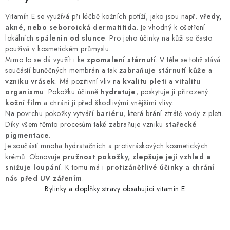
Vitamín E se využívá při léčbě kožních potíží, jako jsou např.
vředy,
akné, nebo seboroická dermatitida
. Je vhodný k ošetření
lokálních
spálenin od slunce
. Pro jeho účinky na kůži se často
používá v kosmetickém průmyslu.
Mimo to se dá využít i ke
zpomalení stárnutí
. V těle se totiž stává
součástí buněčných membrán a tak
zabraňuje stárnutí kůže
a
vzniku vrásek
. Má pozitivní vliv na
kvalitu pleti
a
vitalitu
organismu
. Pokožku účinně
hydratuje
, poskytuje jí přirozený
kožní film
a chrání ji před škodlivými vnějšími vlivy.
Na povrchu pokožky vytváří
bariéru
, která brání ztrátě vody z pleti.
Díky všem těmto procesům také zabraňuje vzniku
stařecké
pigmentace
.
Je součástí mnoha hydratačních a protivráskových kosmetických
krémů. Obnovuje
pružnost pokožky, zlepšuje její vzhled a
snižuje loupání
. K tomu má i
protizánětlivé účinky a chrání
nás před UV zářením
.
Bylinky a doplňky stravy obsahující vitamin E