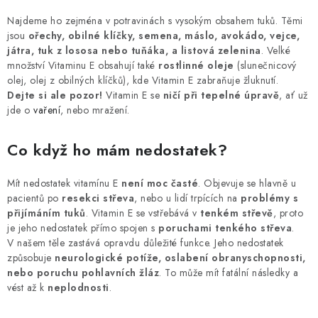
MUŽI
Najdeme ho zejména v potravinách s vysokým obsahem tuků. Těmi
jsou
ořechy, obilné klíčky, semena, máslo, avokádo, vejce,
OSTATNÍ
játra, tuk z lososa nebo tuňáka, a listová zelenina
. Velké
množství Vitaminu E obsahují také
rostlinné oleje
(slunečnicový
DOVOLENÁ
olej, olej z obilných klíčků), kde Vitamin E zabraňuje žluknutí.
Dejte si ale pozor!
Vitamin E se
ničí při tepelné úpravě
, ať už
jde o
vaření
, nebo mražení.
Doprava a platba
Recenze
Věrnostní program
Proč Botanic?
Kontakty
Co když ho mám nedostatek?
Mít nedostatek vitamínu E
není moc časté
. Objevuje se hlavně u
pacientů po
resekci střeva
, nebo u lidí trpících na
problémy s
přijímáním tuků
. Vitamin E se vstřebává v
tenkém střevě
, proto
je jeho nedostatek přímo spojen s
poruchami tenkého střeva
.
V našem těle zastává opravdu důležité funkce. Jeho nedostatek
způsobuje
neurologické potíže, oslabení obranyschopnosti,
nebo poruchu pohlavních žláz
. To může mít fatální následky a
vést až k
neplodnosti
.