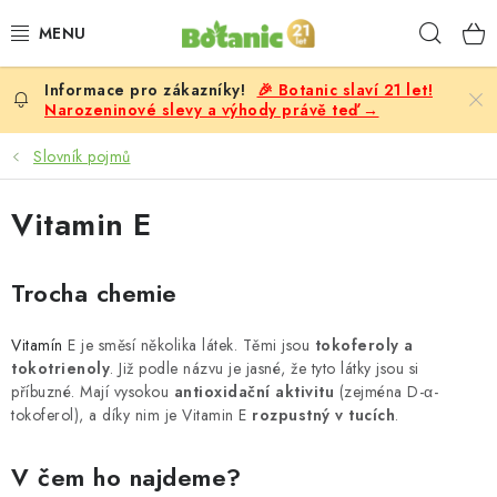
Přejít
Hleda
na
obsah
🎉 Botanic slaví 21 let!
PREMIUM
Narozeninové slevy a výhody právě teď →
DOPLŇKY STRAVY
Slovník pojmů
CÍLE
Vitamin E
POTRAVINY, NÁPOJE
Trocha chemie
SLEVY, AKCE
Vitamín
E je směsí několika látek. Těmi jsou
tokoferoly a
tokotrienoly
. Již podle názvu je jasné, že tyto látky jsou si
BESTSELLERY
příbuzné. Mají vysokou
antioxidační aktivitu
(zejména D-α-
tokoferol), a díky nim je Vitamin E
rozpustný v tucích
.
ŽENY
V čem ho najdeme?