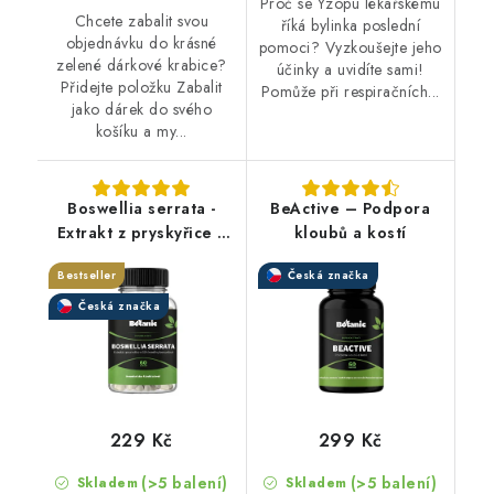
Proč se Yzopu lékařskému
Chcete zabalit svou
říká bylinka poslední
objednávku do krásné
pomoci? Vyzkoušejte jeho
zelené dárkové krabice?
účinky a uvidíte sami!
Přidejte položku Zabalit
Pomůže při respiračních...
jako dárek do svého
košíku a my...
Boswellia serrata -
BeActive – Podpora
Extrakt z pryskyřice s
kloubů a kostí
65% kyseliny
Bestseller
Česká značka
boswelové v kapslích
Česká značka
229 Kč
299 Kč
(>5 balení)
(>5 balení)
Skladem
Skladem