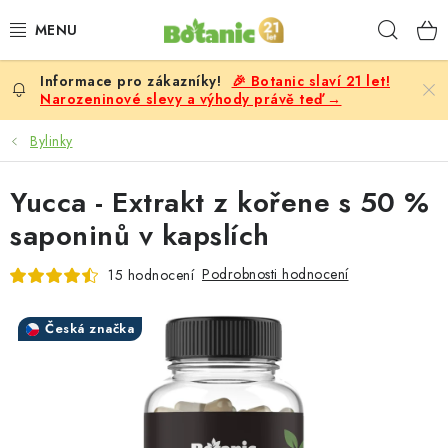
Přejít
Hleda
na
obsah
🎉 Botanic slaví 21 let!
PREMIUM
Narozeninové slevy a výhody právě teď →
DOPLŇKY STRAVY
Bylinky
CÍLE
Yucca - Extrakt z kořene s 50 %
saponinů v kapslích
POTRAVINY, NÁPOJE
Podrobnosti hodnocení
15 hodnocení
SLEVY, AKCE
Česká značka
BESTSELLERY
ŽENY