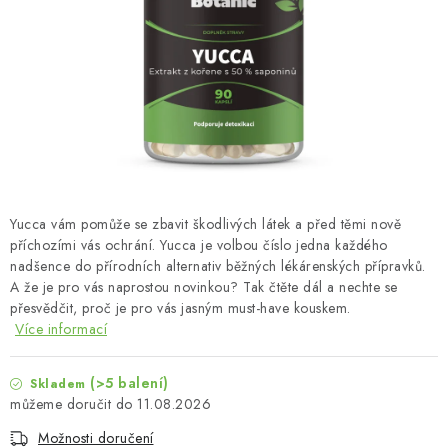
MUŽI
OSTATNÍ
DOVOLENÁ
Doprava a platba
Recenze
Věrnostní program
Proč Botanic?
Kontakty
Yucca vám pomůže se zbavit škodlivých látek a před těmi nově
příchozími vás ochrání. Yucca je volbou číslo jedna každého
nadšence do přírodních alternativ běžných lékárenských přípravků.
A že je pro vás naprostou novinkou? Tak čtěte dál a nechte se
přesvědčit, proč je pro vás jasným must-have kouskem.
Více informací
(>5 balení)
Skladem
11.08.2026
Možnosti doručení