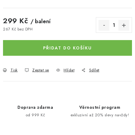
299 Kč
/ balení
267 Kč bez DPH
Měrná cena:
PŘIDAT DO KOŠÍKU
Tisk
Zeptat se
Hlídat
Sdílet
Doprava zdarma
Věrnostní program
od 999 Kč
exkluzivní až 20% slevy navždy!