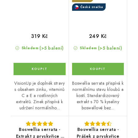
kapslích
Česká značka
319 Kč
249 Kč
(>5 balení)
(>5 balení)
Skladem
Skladem
VisionUp je doplněk stravy
Boswellia serrata přispívá k
s obsahem zinku, vitaminů
normálnímu stavu kloubů a
C a E a rostlinných
kostí. Standardizovaný
extraktů. Zinek přispívá k
extrakt s 70 % kyseliny
udržení normálního...
boswellové bez...
Boswellia serrata -
Boswellia serrata -
Extrakt z pryskyřice s
Prášek z pryskyřice