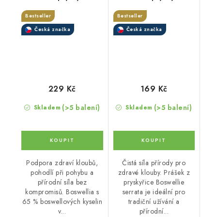
65% kyseliny
Bestseller
Bestseller
boswelové v kapslích
Česká značka
Česká značka
229 Kč
169 Kč
(>5 balení)
(>5 balení)
Skladem
Skladem
Podpora zdraví kloubů,
Čistá síla přírody pro
pohodlí při pohybu a
zdravé klouby. Prášek z
přírodní síla bez
pryskyřice Boswellie
kompromisů. Boswellia s
serrata je ideální pro
65 % boswellových kyselin
tradiční užívání a
v...
přírodní...