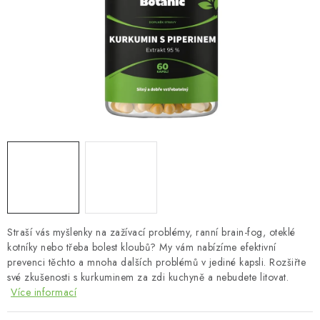
MUŽI
OSTATNÍ
DOVOLENÁ
Doprava a platba
Recenze
Věrnostní program
Proč Botanic?
Kontakty
Straší vás myšlenky na zažívací problémy, ranní brain-fog, oteklé
kotníky nebo třeba bolest kloubů? My vám nabízíme efektivní
prevenci těchto a mnoha dalších problémů v jediné kapsli. Rozšiřte
své zkušenosti s kurkuminem za zdi kuchyně a nebudete litovat.
Více informací