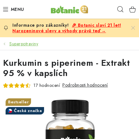
Přejít
Hleda
na
obsah
🎉 Botanic slaví 21 let!
PREMIUM
Narozeninové slevy a výhody právě teď →
DOPLŇKY STRAVY
Superpotraviny
CÍLE
Kurkumin s piperinem - Extrakt
95 % v kapslích
POTRAVINY, NÁPOJE
Podrobnosti hodnocení
17 hodnocení
SLEVY, AKCE
Bestseller
BESTSELLERY
Česká značka
ŽENY