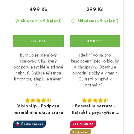
499 Kč
299 Kč
(>5 balení)
(>5 balení)
Skladem
Skladem
BurnUp je prémiový
Ideální volba pro
spalovač tuků, který
každodenní péči o klouby
podporuje rychlé a zdravé
a chrupavky. Obsahuje
hubnutí. Snižuje tělesnou
přírodní složky a vitamin
hmotnost, zlepšuje trávení
C, který přispívá k
a...
normální...
VisionUp - Podpora
Boswellia serrata -
normálního stavu zraku
Extrakt z pryskyřice s
70% kyseliny
Česká značka
2+1 ZDARMA
boswelové (Boswellin®️
HBD Sabinsa) v
Bestseller