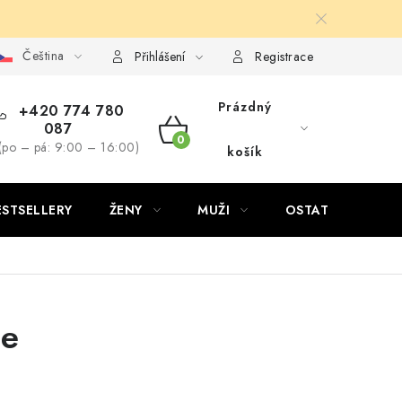
Čeština
Přihlášení
Registrace
Prázdný
+420 774 780
087
NÁKUPNÍ
(po – pá: 9:00 – 16:00)
košík
KOŠÍK
ESTSELLERY
ŽENY
MUŽI
OSTATNÍ
je