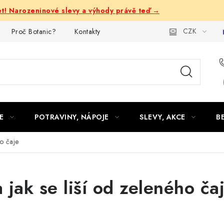
let! Narozeninové slevy a výhody právě teď →
CZK
Proč Botanic?
Kontakty
E
POTRAVINY, NÁPOJE
SLEVY, AKCE
B
o čaje
 jak se liší od zeleného ča