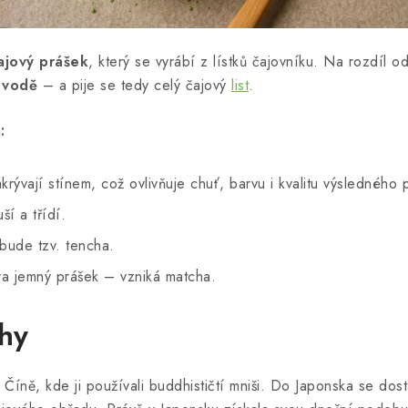
ajový prášek
, který se vyrábí z lístků čajovníku. Na rozdíl 
 vodě
– a pije se tedy celý čajový
list
.
:
krývají stínem, což ovlivňuje chuť, barvu i kvalitu výsledného 
ší a třídí.
zbude tzv. tencha.
ra jemný prášek – vzniká matcha.
chy
Číně, kde ji používali buddhističtí mniši. Do Japonska se dost