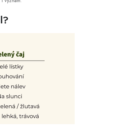
 i význam.
l?