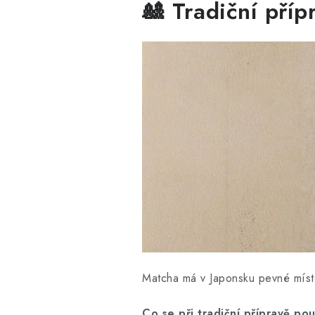
🎎 Tradiční pří
Matcha má v Japonsku pevné místo
Co se při tradiční přípravě pou