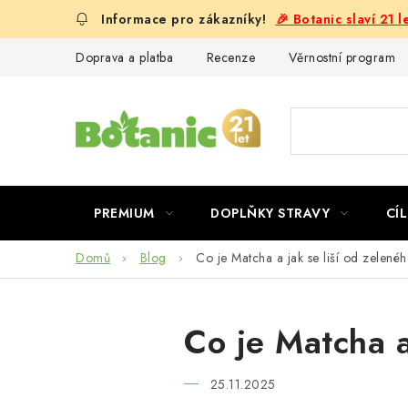
Přejít
🎉 Botanic slaví 21 
na
obsah
Doprava a platba
Recenze
Věrnostní program
PREMIUM
DOPLŇKY STRAVY
CÍL
Domů
Blog
Co je Matcha a jak se liší od zelenéh
Co je Matcha a
25.11.2025