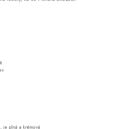
ě
ev
, je plná a krémová