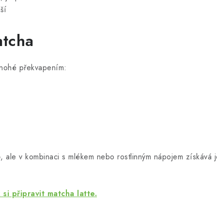
ší
atcha
mnohé překvapením:
, ale v kombinaci s mlékem nebo rostlinným nápojem získává j
k si připravit matcha latte.