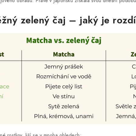
ajového obřadu. Právě v Japonsku získala svou dnešní podobu
žný zelený čaj – jaký je rozdí
né rostliny, liší se v mnoha ohledech: