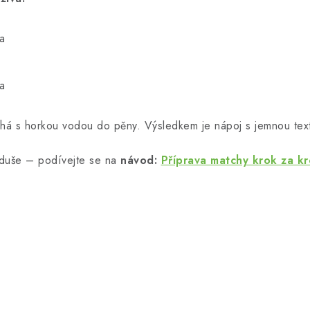
a
a
há s horkou vodou do pěny. Výsledkem je nápoj s jemnou text
oduše – podívejte se na
návod:
Příprava matchy krok za k