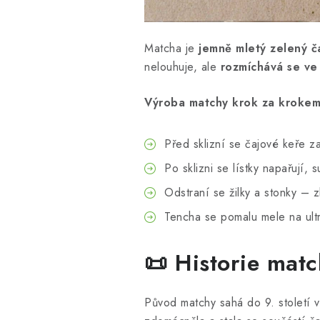
Matcha je
jemně mletý zelený č
nelouhuje, ale
rozmíchává se ve
Výroba matchy krok za krokem
Před sklizní se čajové keře za
Po sklizni se lístky napařují, su
Odstraní se žilky a stonky – 
Tencha se pomalu mele na ult
📜 Historie mat
Původ matchy sahá do 9. století v 