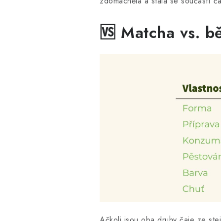
zdomácněla a stala se součástí č
🆚 Matcha vs. bě
Ačkoli jsou oba druhy čaje ze stej