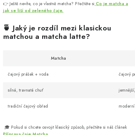
MUŽI
👉 Ještě nevíte, co je vlastně matcha? Přečtěte si
Co je matcha a
jak se liší od zeleného čaje.
OSTATNÍ
🍵 Jaký je rozdíl mezi klasickou
DOVOLENÁ
matchou a matcha latte?
Doprava a platba
Recenze
Věrnostní program
Proč Botanic?
Matcha
čajový prášek + voda
čajový 
silná, travnatá chuť
jemnější
tradiční čajový obřad
moderní 
🎓 Pokud si chcete osvojit klasický způsob, přečtěte si náš článek
Příprava čaje Matcha.