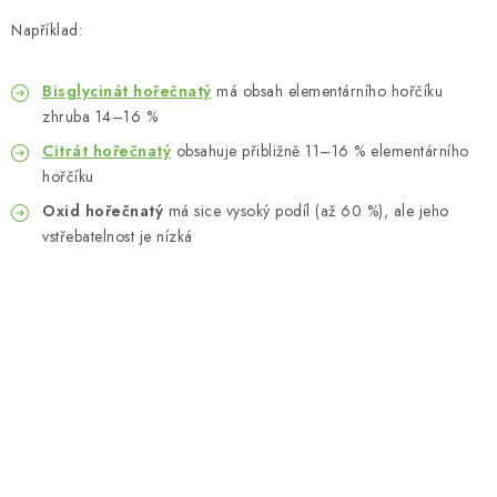
Například:
Bisglycinát hořečnatý
má obsah elementárního hořčíku
zhruba 14–16 %
Citrát hořečnatý
obsahuje přibližně 11–16 % elementárního
hořčíku
Oxid hořečnatý
má sice vysoký podíl (až 60 %), ale jeho
vstřebatelnost je nízká