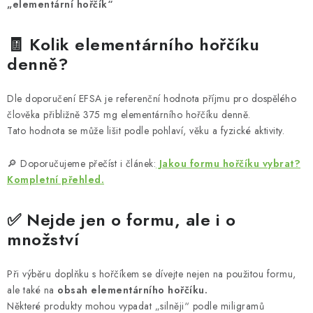
„elementární hořčík“
🧾 Kolik elementárního hořčíku
denně?
Dle doporučení EFSA je referenční hodnota příjmu pro dospělého
člověka přibližně 375 mg elementárního hořčíku denně.
Tato hodnota se může lišit podle pohlaví, věku a fyzické aktivity.
🔎 Doporučujeme přečíst i článek:
Jakou formu hořčíku vybrat?
Kompletní přehled.
✅ Nejde jen o formu, ale i o
množství
Při výběru doplňku s hořčíkem se dívejte nejen na použitou formu,
ale také na
obsah elementárního hořčíku.
Některé produkty mohou vypadat „silněji“ podle miligramů