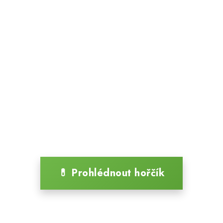
💊 Prohlédnout hořčík