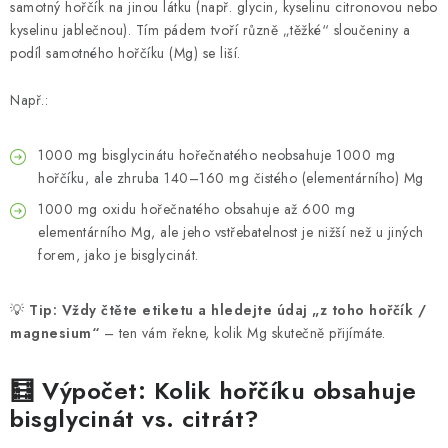
samotný hořčík na jinou látku (např. glycin, kyselinu citronovou nebo
kyselinu jablečnou). Tím pádem tvoří různě „těžké“ sloučeniny a
podíl samotného hořčíku (Mg) se liší.
Např.:
1000 mg bisglycinátu hořečnatého neobsahuje 1000 mg
hořčíku, ale zhruba 140–160 mg čistého (elementárního) Mg
1000 mg oxidu hořečnatého obsahuje až 600 mg
elementárního Mg, ale jeho vstřebatelnost je nižší než u jiných
forem, jako je bisglycinát.
💡
Tip:
Vždy čtěte etiketu a hledejte údaj „z toho hořčík /
magnesium“
– ten vám řekne, kolik Mg skutečně přijímáte.
🧮 Výpočet: Kolik hořčíku obsahuje
bisglycinát vs. citrát?