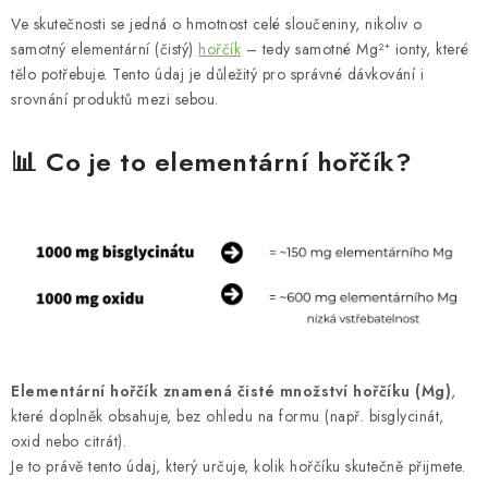
MUŽI
Ve skutečnosti se jedná o hmotnost celé sloučeniny, nikoliv o
samotný elementární (čistý)
hořčík
– tedy samotné Mg²⁺ ionty, které
OSTATNÍ
tělo potřebuje. Tento údaj je důležitý pro správné dávkování i
srovnání produktů mezi sebou.
DOVOLENÁ
📊 Co je to elementární hořčík?
Doprava a platba
Recenze
Věrnostní program
Proč Botanic?
Kontakty
Elementární hořčík znamená čisté množství hořčíku (Mg)
,
které doplněk obsahuje, bez ohledu na formu (např. bisglycinát,
oxid nebo citrát).
Je to právě tento údaj, který určuje, kolik hořčíku skutečně přijmete.