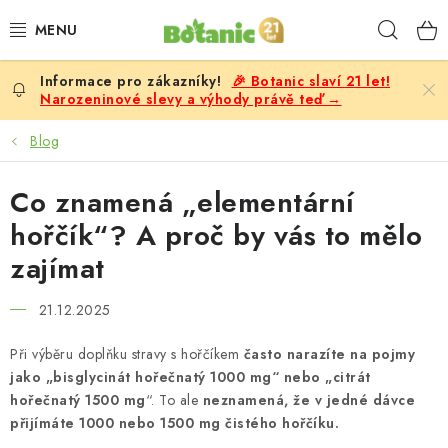
Přejít
Hleda
na
obsah
🎉 Botanic slaví 21 let!
PREMIUM
Narozeninové slevy a výhody právě teď →
DOPLŇKY STRAVY
Blog
CÍLE
Co znamená „elementární
hořčík“? A proč by vás to mělo
POTRAVINY, NÁPOJE
zajímat
SLEVY, AKCE
21.12.2025
BESTSELLERY
Při výběru doplňku stravy s hořčíkem
často narazíte na pojmy
jako „bisglycinát hořečnatý 1000 mg“ nebo „citrát
ŽENY
hořečnatý 1500 mg
“. To ale
neznamená, že v jedné dávce
přijímáte 1000 nebo 1500 mg čistého hořčíku.