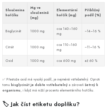
Mg ve
Sloučenina
Elementární
Přibližný
sloučenině
hořčíku
hořčík (mg)
podíl (%)
(mg)
cca 140–160
Bisglycinát
1000 mg
~14–16 %
mg
cca 110–160
Citrát
1000 mg
~11–16 %
mg
Oxid
1000 mg
cca 600 mg
až 60 %
✅ Přestože oxid má vysoký podíl, je nejméně vstřebatelný. Oproti
tomu
bisglycinát je dobře vstřebatelný
a zároveň
šetrný k
organismu
, i když má nižší procento elementárního hořčíku.
🏷️ Jak číst etiketu doplňku?