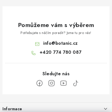
Pomůžeme vám s výběrem
Potřebujete s něčím poradit? Jsme tu pro vás!
info
@
botanic.cz
+420 774 780 087
Z
á
Informace
p