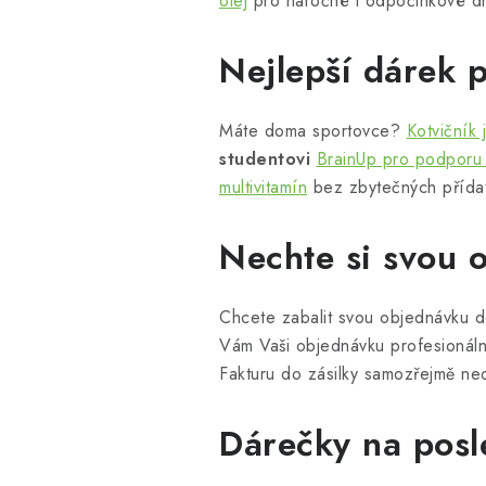
olej
pro náročné i odpočinkové d
Nejlepší dárek 
Máte doma sportovce?
Kotvičník 
studentovi
BrainUp pro podporu 
multivitamín
bez zbytečných přídat
Nechte si svou 
Chcete zabalit svou objednávku 
Vám Vaši objednávku profesionál
Fakturu do zásilky samozřejmě ne
Dárečky na posle