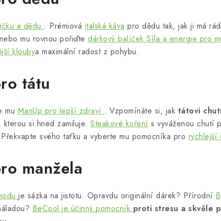
bičku a dědu
. Prémiová
italská káva
pro dědu tak, jak ji má rá
nebo mu rovnou pořiďte
dárkový balíček Síla a energie pro m
jší klouby
a maximální radost z pohybu.
ro tátu
te mu
ManUp pro lepší zdraví
. Vzpomínáte si, jak
tátovi chu
, kterou si hned zamiluje.
Steakové koření
s vyváženou chutí po
 Překvapte svého taťku a vyberte mu pomocníka pro
rychlejší
pro manžela
ohodu
je sázka na jistotu. Opravdu originální dárek? Přírodní
B
 náladou?
BeCool je účinný pomocník
proti stresu a skvěle 