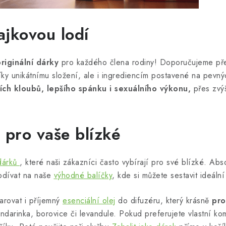
ajkovou lodí
riginální dárky
pro každého člena rodiny! Doporučujeme p
díky unikátnímu složení, ale i ingrediencím postavené na pev
ích kloubů, lepšího spánku i sexuálního výkonu,
přes zvýš
 pro vaše blízké
 dárků
, které naši zákazníci často vybírají pro své blízké. Abs
odívat na naše
výhodné balíčky
, kde si můžete sestavit ideáln
arovat i příjemný
esenciální olej
do difuzéru, který krásně
pro
andarinka, borovice či levandule. Pokud preferujete vlastní ko