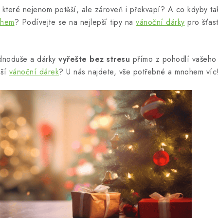
 které nejenom potěší, ale zároveň i překvapí? A co kdyby ta
uhem
? Podívejte se na nejlepší tipy na
vánoční dárky
pro šťas
jednoduše a dárky
vyřešte bez stresu
přímo z pohodlí vašeho
pší
vánoční dárek
? U nás najdete, vše potřebné a mnohem víc