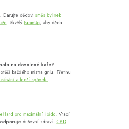
d. Darujte dědovi
směs bylinek
uže
. Skvělý
BrainUp
, aby děda
tnalo na dovolené kafe?
těší každého mistra grilu. Třetinu
 usínání a lepší spánek
.
eHard pro maximální libido
. Vrací
podporuje
duševní zdraví.
CBD