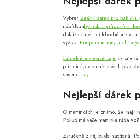
Nejlepší dárek 
Vybrat
ideální dárek pro babičku
nabídkou
bylinek a přírodních dop
dokáže ulevit od
kloubů a kostí.
výživu.
Podpora imunity a obranys
Lahodné a voňavé čaje
zaručeně 
přírodní pomocník našich prabab
sušené
listy
.
Nejlepší dárek 
O maminkách je známo, že
mají 
Pokud má vaše maminka ráda
voň
Zaručeně z něj bude nadšená. Po