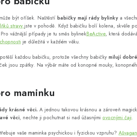
pro babičku
může být oříšek. Naštěstí
babičky mají rády bylinky
a všechn
lňků stravy
jste v pohodě. Když babičku bolí kolena, skvěle 
Pro vážnější případy je tu směs bylinek
BeActive
, která dodáv
chopnosti
je důležitá v každém věku.
potěší každou babičku, protože všechny babičky
milují dobr
iček jsou zpátky. Na výběr máte od konopné mouky, konopné
pro maminku
rády krásné věci.
A jednou takovou krásnou a zároveň magic
avé věci
, nechte ji pochutnat si nad úžasnými
ovocnými čaji
.
třebuje vaše maminka psychickou i fyzickou vzpruhu?
Ašvaga