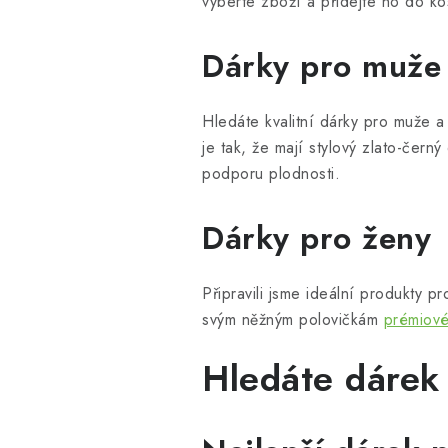
vyberte zboží a přidejte ho do ko
Dárky pro muže
Hledáte kvalitní dárky pro muže 
je tak, že mají stylový zlato-čer
podporu plodnosti.
Dárky pro ženy
Připravili jsme ideální produkty p
svým něžným polovičkám
prémiové
Hledáte dárek