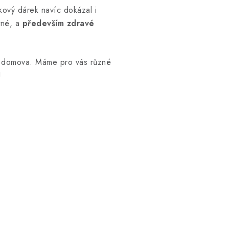
kový dárek navíc dokázal i
tné, a
především zdravé
 domova. Máme pro vás různé
!