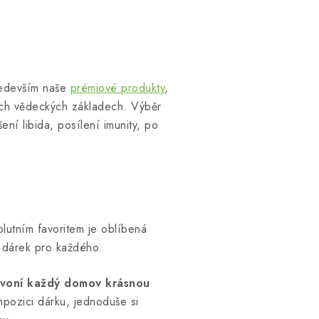
ředevším naše
prémiové produkty
,
ných vědeckých základech. Výběr
ení libida, posílení imunity, po
olutním favoritem je oblíbená
í dárek pro každého.
voní každý domov krásnou
mpozici dárku, jednoduše si