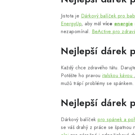
Jistota je
Dárkový balíček pro ba
EnergyUp
, aby měl
více
energie
nezapomínal.
BeActive pro zdravě
Nejlepší dárek p
Každý chce zdravého tátu. Daruj
Potěšte ho pravou
italskou kávou
mužů trápí problémy se spánkem.
Nejlepší dárek 
Dárkový balíček
pro spánek a p
se váš drahý z práce se špatnou