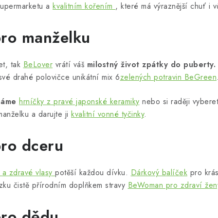
supermarketu a
kvalitním kořením
, které má výraznější chuť i v
pro manželku
et, tak
BeLover
vrátí váš
milostný život zpátky do puberty.
své drahé polovičce unikátní mix 6
zelených potravin BeGreen
 máme
hrníčky z pravé japonské keramiky
nebo si raději vyber
nželku a darujte ji
kvalitní vonné tyčinky
.
pro dceru
 a zdravé vlasy
potěší každou dívku.
Dárkový balíček
pro krás
ku čistě přírodním doplňkem stravy
BeWoman pro zdraví žen
pro dědu