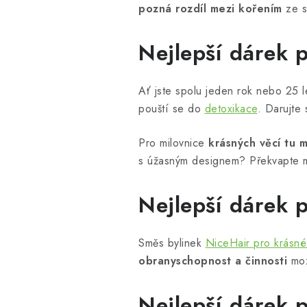
pozná rozdíl mezi kořením
ze 
Nejlepší dárek 
Ať jste spolu jeden rok nebo 25 l
pouští se do
detoxikace
. Darujte 
Pro milovnice
krásných věcí tu
s úžasným designem? Překvapte ma
Nejlepší dárek 
Směs bylinek
NiceHair pro krásné
obranyschopnost a činnosti
moz
Nejlepší dárek 