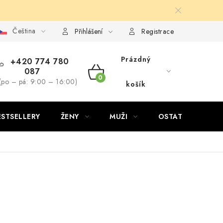
Čeština
Přihlášení
Registrace
Prázdný
+420 774 780
087
NÁKUPNÍ
(po – pá: 9:00 – 16:00)
košík
KOŠÍK
ESTSELLERY
ŽENY
MUŽI
OSTATNÍ