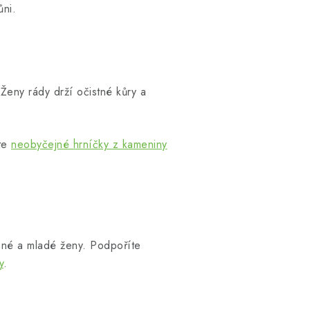
ůni.
Ženy rády drží očistné kůry a
.
ete
neobyčejné hrníčky z kameniny
né a mladé ženy. Podpoříte
y
.