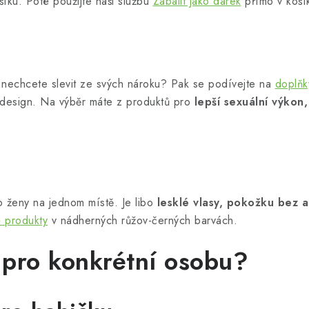
šíku. Poté použijte naši službu
Zabalit jako dárek
přímo v koší
a nechcete slevit ze svých nároku? Pak se podívejte na
doplňk
ný design. Na výběr máte z produktů pro
lepší sexuální výkon,
ro ženy na jednom místě. Je libo
lesklé vlasy, pokožku bez a
 produkty
v nádherných růžov-černých barvách.
 pro konkrétní osobu?