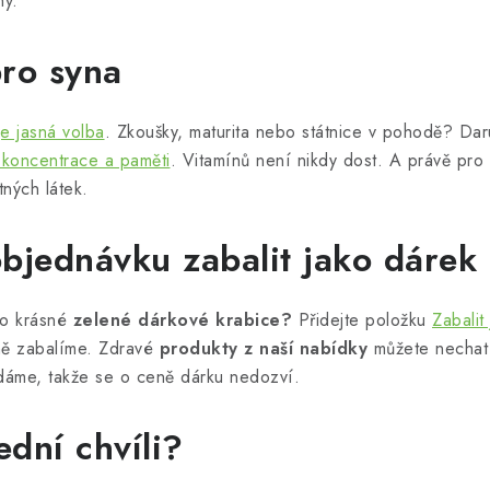
ny.
pro syna
je jasná volba
. Zkoušky, maturita nebo státnice v pohodě? Dar
koncentrace a paměti
. Vitamínů není nikdy dost. A právě pro
ných látek.
objednávku zabalit jako dárek
do krásné
zelené dárkové krabice?
Přidejte položku
Zabalit
ně zabalíme. Zdravé
produkty z naší nabídky
můžete nechat 
dáme, takže se o ceně dárku nedozví.
dní chvíli?