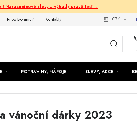
let! Narozeninové slevy a výhody právě teď →
CZK
Proč Botanic?
Kontakty
E
POTRAVINY, NÁPOJE
SLEVY, AKCE
B
na vánoční dárky 2023