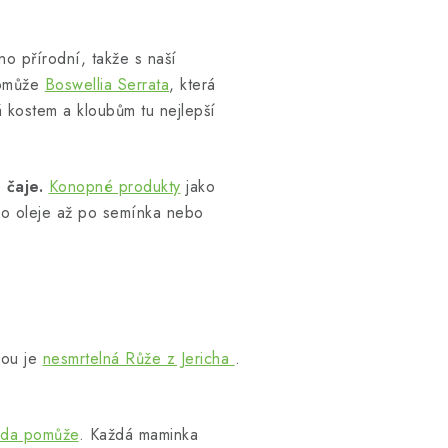
o přírodní, takže s naší
pomůže
Boswellia Serrata
, která
á kostem a kloubům tu nejlepší
é čaje.
Konopné produkty
jako
ho oleje až po semínka nebo
kou je
nesmrtelná Růže z Jericha
.
nda pomůže
. Každá maminka