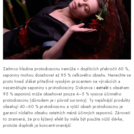
Zatímco hladina protodioscinu nemůže v doplňcích překročit 60 %,
saponiny mohou dosahovat až 95 % celkového obsahu. Nenechte se
proto hned zlákat přitažlivě vysokým procentem na výrobcích a
nezaměňujte saponiny s protodiosciny. Dokonce i
extrakt
s obsahem
95 % saponinů může obsahovat pouze 4–5 % vysoce účinného
protodioscinu (důvodem je i původ suroviny). Ty nejsilnější produkty
obsahují 40–60 % protodioscinu a vyšší obsah protodioscinu je
garancí nízkého obsahu ostatních méně účinných saponinů. Zároveň
to znamená, že pro kýžený efekt by měla být použita nižší dávka,
protože doplněk je koncentrovanější.