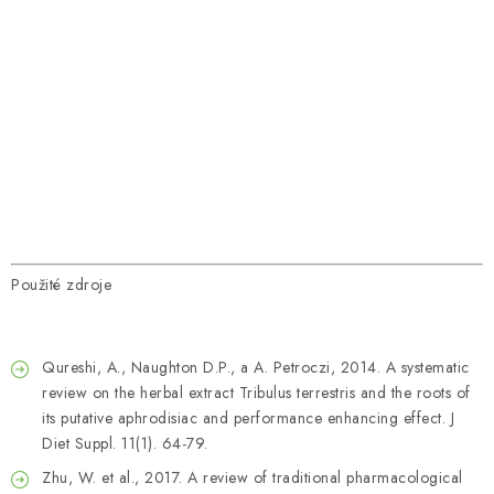
Použité zdroje
Qureshi, A., Naughton D.P., a A. Petroczi, 2014. A systematic
review on the herbal extract Tribulus terrestris and the roots of
its putative aphrodisiac and performance enhancing effect. J
Diet Suppl. 11(1). 64-79.
Zhu, W. et al., 2017. A review of traditional pharmacological