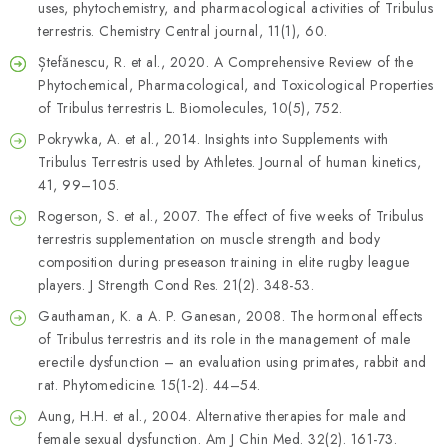
uses, phytochemistry, and pharmacological activities of Tribulus
terrestris. Chemistry Central journal, 11(1), 60.
Ștefănescu, R. et al., 2020. A Comprehensive Review of the
Phytochemical, Pharmacological, and Toxicological Properties
of Tribulus terrestris L. Biomolecules, 10(5), 752.
Pokrywka, A. et al., 2014. Insights into Supplements with
Tribulus Terrestris used by Athletes. Journal of human kinetics,
41, 99–105.
Rogerson, S. et al., 2007. The effect of five weeks of Tribulus
terrestris supplementation on muscle strength and body
composition during preseason training in elite rugby league
players. J Strength Cond Res. 21(2). 348-53.
Gauthaman, K. a A. P. Ganesan, 2008. The hormonal effects
of Tribulus terrestris and its role in the management of male
erectile dysfunction – an evaluation using primates, rabbit and
rat. Phytomedicine. 15(1-2). 44–54.
Aung, H.H. et al., 2004. Alternative therapies for male and
female sexual dysfunction. Am J Chin Med. 32(2). 161-73.