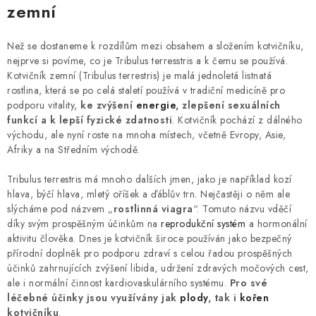
zemní
Než se dostaneme k rozdílům mezi obsahem a složením kotvičníku,
nejprve si povíme, co je Tribulus terresstris a k čemu se používá.
Kotvičník zemní (Tribulus terrestris) je malá jednoletá listnatá
rostlina, která se po celá staletí používá v tradiční medicíně pro
podporu vitality,
ke zvýšení
energie
, zlepšení sexuálních
funkcí a k lepší fyzické zdatnosti
. Kotvičník pochází z dálného
východu, ale nyní roste na mnoha místech, včetně Evropy, Asie,
Afriky a na Středním východě.
Tribulus terrestris má mnoho dalších jmen, jako je například kozí
hlava, býčí hlava, mletý oříšek a ďáblův trn. Nejčastěji o něm ale
slýcháme pod názvem „
rostlinná viagra
“. Tomuto názvu vděčí
díky svým prospěšným účinkům na
reprodukční systém
a hormonální
aktivitu člověka. Dnes je kotvičník široce používán jako bezpečný
přírodní doplněk pro podporu zdraví s celou řadou prospěšných
účinků zahrnujících zvýšení libida, udržení zdravých močových cest,
ale i normální činnost kardiovaskulárního systému.
Pro své
léčebné účinky jsou využívány jak
plody
, tak i
kořen
kotvičníku
.