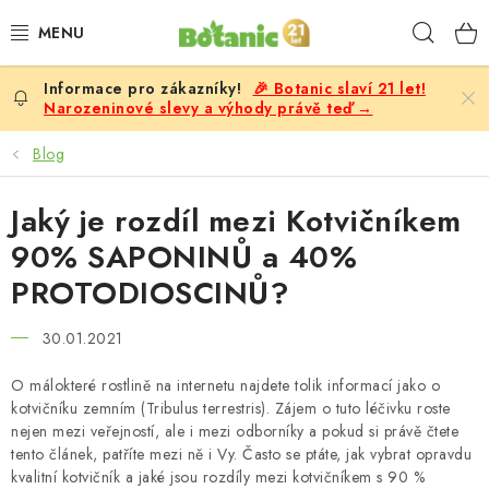
Přejít
Hleda
na
obsah
🎉 Botanic slaví 21 let!
PREMIUM
Narozeninové slevy a výhody právě teď →
DOPLŇKY STRAVY
Blog
CÍLE
Jaký je rozdíl mezi Kotvičníkem
90% SAPONINŮ a 40%
POTRAVINY, NÁPOJE
PROTODIOSCINŮ?
SLEVY, AKCE
30.01.2021
BESTSELLERY
O málokteré rostlině na internetu najdete tolik informací jako o
kotvičníku zemním (Tribulus terrestris). Zájem o tuto léčivku roste
nejen mezi veřejností, ale i mezi odborníky a pokud si právě čtete
ŽENY
tento článek, patříte mezi ně i Vy. Často se ptáte, jak vybrat opravdu
kvalitní kotvičník a jaké jsou rozdíly mezi kotvičníkem s 90 %