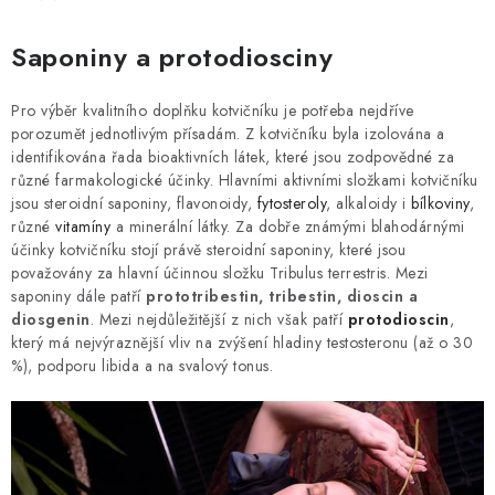
Saponiny a protodiosciny
Pro výběr kvalitního doplňku kotvičníku je potřeba nejdříve
porozumět jednotlivým přísadám. Z kotvičníku byla izolována a
identifikována řada bioaktivních látek, které jsou zodpovědné za
různé farmakologické účinky. Hlavními aktivními složkami kotvičníku
jsou steroidní saponiny, flavonoidy,
fytosteroly
, alkaloidy i
bílkoviny
,
různé
vitamíny
a minerální látky. Za dobře známými blahodárnými
účinky kotvičníku stojí právě steroidní saponiny, které jsou
považovány za hlavní účinnou složku Tribulus terrestris. Mezi
saponiny dále patří
prototribestin, tribestin, dioscin a
diosgenin
. Mezi nejdůležitější z nich však patří
protodioscin
,
který má nejvýraznější vliv na zvýšení hladiny testosteronu (až o 30
%), podporu libida a na svalový tonus.