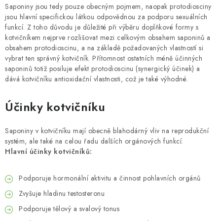
Saponiny jsou tedy pouze obecným pojmem, naopak protodiosciny
jsou hlavní specifickou látkou odpovědnou za podporu sexuálních
funkcí. Z toho důvodu je důležité při výběru doplňkové formy s
kotvičníkem nejprve rozlišovat mezi celkovým obsahem saponinů a
obsahem protodioscinu, a na základě požadovaných vlastností si
vybrat ten správný kotvičník. Přítomnost ostatních méně účinných
saponinů totiž posiluje efekt protodioscinu (synergický účinek) a
dává kotvičníku antioxidační vlastnosti, což je také výhodné.
Účinky kotvičníku
Saponiny v kotvičníku mají obecně blahodárný vliv na reprodukční
systém, ale také na celou řadu dalších orgánových funkcí.
Hlavní účinky kotvičníků:
Podporuje hormonální aktivitu a činnost pohlavních orgánů
Zvyšuje hladinu testosteronu
Podporuje tělový a svalový tonus