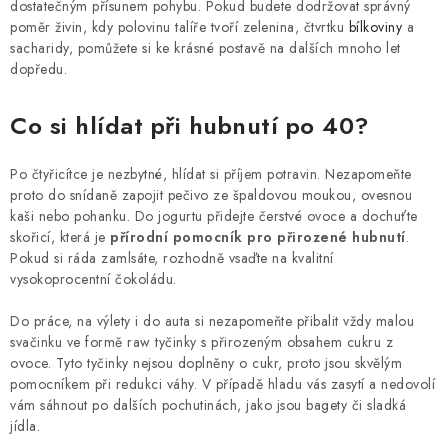
dostatečným přísunem pohybu. Pokud budete dodržovat správný
poměr živin, kdy polovinu talíře tvoří zelenina, čtvrtku
bílkoviny
a
sacharidy, pomůžete si ke krásné postavě na dalších mnoho let
dopředu.
Co si hlídat při hubnutí po 40?
Po čtyřicítce je nezbytné, hlídat si příjem potravin. Nezapomeňte
proto do snídaně zapojit pečivo ze špaldovou moukou, ovesnou
kaši nebo pohanku. Do jogurtu přidejte čerstvé ovoce a dochuťte
skořicí, která je
přírodní pomocník pro přirozené hubnutí
.
Pokud si ráda zamlsáte, rozhodně vsaďte na kvalitní
vysokoprocentní čokoládu.
Do práce, na výlety i do auta si nezapomeňte přibalit vždy malou
svačinku ve formě raw tyčinky s přirozeným obsahem cukru z
ovoce. Tyto tyčinky nejsou doplněny o cukr, proto jsou skvělým
pomocníkem při redukci váhy. V případě hladu vás zasytí a nedovolí
vám sáhnout po dalších pochutinách, jako jsou bagety či sladká
jídla.