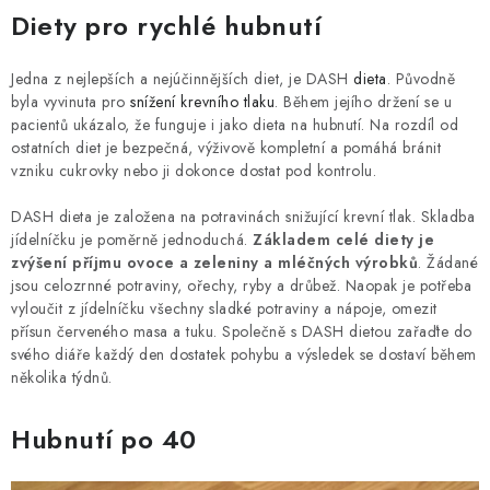
Diety pro rychlé hubnutí
Jedna z nejlepších a nejúčinnějších diet, je DASH
dieta
. Původně
byla vyvinuta pro
snížení krevního tlaku
. Během jejího držení se u
pacientů ukázalo, že funguje i jako dieta na hubnutí. Na rozdíl od
ostatních diet je bezpečná, výživově kompletní a pomáhá bránit
vzniku cukrovky nebo ji dokonce dostat pod kontrolu.
DASH dieta je založena na potravinách snižující krevní tlak. Skladba
jídelníčku je poměrně jednoduchá.
Základem celé diety je
zvýšení příjmu ovoce a zeleniny a mléčných výrobků
. Žádané
jsou celozrnné potraviny, ořechy, ryby a drůbež. Naopak je potřeba
vyloučit z jídelníčku všechny sladké potraviny a nápoje, omezit
přísun červeného masa a tuku. Společně s DASH dietou zařaďte do
svého diáře každý den dostatek pohybu a výsledek se dostaví během
několika týdnů.
Hubnutí po 40