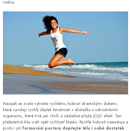
MUŽI
vodou.
OSTATNÍ
DOVOLENÁ
Doprava a platba
Recenze
Věrnostní program
Proč Botanic?
Kontakty
Naopak se zcela vyhněte rychlému hubnutí drastickými dietami,
které vyvolají rychlý úbytek hmotnosti v důsledku s odvodněním
organismu, které trvá jen chvíli a následně přijde JOJO efekt. Ten
přebytečná kila vrátí zpět rychlostí blesku. Rychlé hubnutí neexistuje a
proto i při
formování postavy dopřejte tělu i sobě dostatek