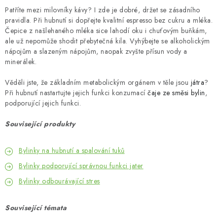
Patříte mezi milovníky kávy? I zde je dobré, držet se zásadního
pravidla. Při hubnutí si dopřejte kvalitní espresso bez cukru a mléka.
Čepice z našlehaného mléka sice lahodí oku i chuťovým buňkám,
ale už nepomůže shodit přebytečná kila. Vyhýbejte se alkoholickým
nápojům a slazeným nápojům, naopak zvyšte přísun vody a
minerálek.
Věděli jste, že základním metabolickým orgánem v těle jsou
játra
?
Při hubnutí nastartujte jejich funkci konzumací
čaje ze směsi bylin
,
podporující jejich funkci.
Související produkty
Bylinky na hubnutí a spalování tuků
Bylinky podporující správnou funkci jater
Bylinky odbourávající stres
Související témata