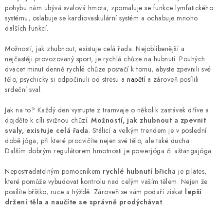
pohybu nám ubývá svalová hmota, zpomaluje se funkce lymfatického
systému, oslabuje se kardiovaskulární systém a ochabuje mnoho
dalších funkcí.
Možností, jak zhubnout, existuje celá řada. Nejoblíbenější a
nejčastěji provozovaný sport, je rychlá chůze na hubnutí. Pouhých
dvacet minut denně rychlé chůze postačí k tomu, abyste zpevnili své
tělo, psychicky si odpočinuli od stresu a
napětí
a zároveň posílili
srdeční sval.
Jak na to? Každý den vystupte z tramvaje o několik zastávek dříve a
dojděte k cíli svižnou chůzí.
Možností, jak zhubnout a zpevnit
svaly, existuje celá řada
. Stálicí a velkým trendem je v poslední
době jóga, při které procvičíte nejen své tělo, ale také ducha.
Dalším dobrým regulátorem hmotnosti je powerjóga či aštangajóga.
Nepostradatelným pomocníkem
rychlé hubnutí břicha
je pilates,
které pomůže vybudovat kontrolu nad celým vaším tělem. Nejen že
posílíte bříško, ruce a hýždě. Zároveň se vám podaří získat
lepší
držení těla a naučíte se správně prodýchávat
.