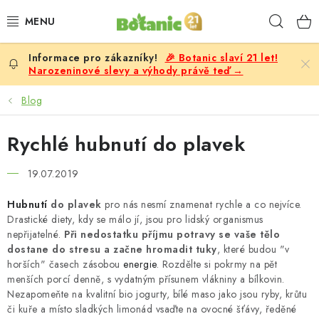
Přejít
Hleda
na
obsah
🎉 Botanic slaví 21 let!
PREMIUM
Narozeninové slevy a výhody právě teď →
DOPLŇKY STRAVY
Blog
CÍLE
Rychlé hubnutí do plavek
POTRAVINY, NÁPOJE
19.07.2019
Hubnutí
do plavek
pro nás nesmí znamenat rychle a co nejvíce.
SLEVY, AKCE
Drastické diety, kdy se málo jí, jsou pro lidský organismus
nepřijatelné.
Při nedostatku příjmu potravy se vaše tělo
BESTSELLERY
dostane do stresu a začne hromadit tuky
, které budou "v
horších" časech zásobou
energie
. Rozdělte si pokrmy na pět
menších porcí denně, s vydatným přísunem vlákniny a bílkovin.
ŽENY
Nezapomeňte na kvalitní bio jogurty, bílé maso jako jsou ryby, krůtu
či kuře a místo sladkých limonád vsaďte na ovocné šťávy, ředěné