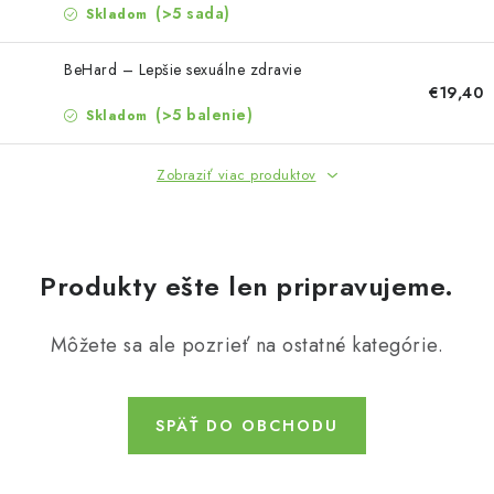
MUŽI
(>5 sada)
Skladom
OSTATNÉ
BeHard – Lepšie sexuálne zdravie
€19,40
(>5 balenie)
DOVOLENKA
Skladom
Zobraziť viac produktov
Doprava a platba
Recenzie
Vernostný program
Prečo Botanic?
Kontakty
Produkty ešte len pripravujeme.
Môžete sa ale pozrieť na ostatné kategórie.
SPÄŤ DO OBCHODU