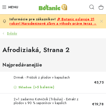
Prejsť
Hľad
na
obsah
🎉 Botanic oslavuje 21
PREMIUM
rokov! Narodeninové zľavy a výhody práve teraz →
DOPLNKY STRAVY
Bylinky
CIELE
Afrodiziaká
, Strana 2
POTRAVINY A NÁPOJE
Najpredávanejšie
ZĽAVY, AKCIE
Drmek - Prášok z plodov v kapsuliach
ZLOŽKY
€5,75
(>5 balenie)
Skladom
ŽENY
2+1 zadarmo Kotvičník (Tribulus) - Extrakt z
plodov s 90 % saponínov v kapslích
€19,78