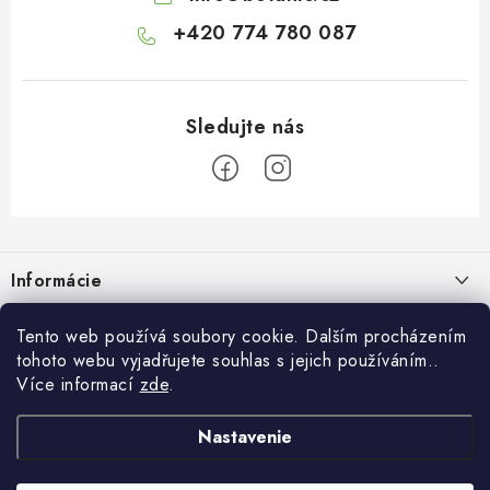
+420 774 780 087
Z
á
Informácie
p
ä
Doprava a platba
Tento web používá soubory cookie. Dalším procházením
O Botanicu
t
tohoto webu vyjadřujete souhlas s jejich používáním..
Veľkoobchod
i
Blog
Více informací
zde
.
Blog Botanic – sprievodca svetom bylín, vitamínov a
e
Zákazková výroba
doplnkov stravy
Projekt Botanic pomáha
Nastavenie
Facebook
Obchodné podmienky
Ako užívať jablčný ocot: tekutý, kapsuly alebo gumové cukríky?
O nás
30.7.2026
Ochrana osobných údajov