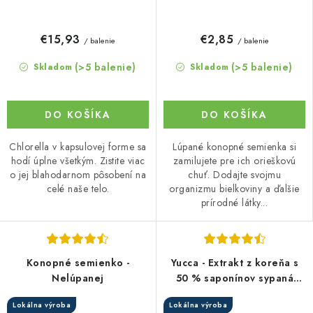
€15,93
€2,85
/ balenie
/ balenie
(>5 balenie)
(>5 balenie)
Skladom
Skladom
DO KOŠÍKA
DO KOŠÍKA
Chlorella v kapsulovej forme sa
Lúpané konopné semienka si
hodí úplne všetkým. Zistite viac
zamilujete pre ich orieškovú
o jej blahodarnom pôsobení na
chuť. Dodajte svojmu
celé naše telo.
organizmu bielkoviny a ďalšie
prírodné látky...
Konopné semienko -
Yucca - Extrakt z koreňa s
Nelúpanej
50 % saponínov sypaná
forma
Lokálna výroba
Lokálna výroba