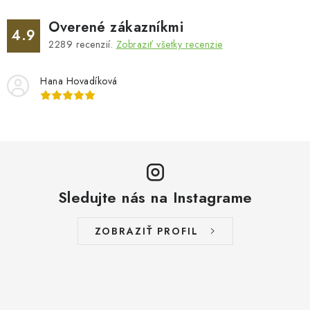
y
v
Overené zákazníkmi
4.9
ý
2289
recenzií.
Zobraziť všetky recenzie
p
i
Hana Hovadíková
s
u
Sledujte nás na Instagrame
ZOBRAZIŤ PROFIL