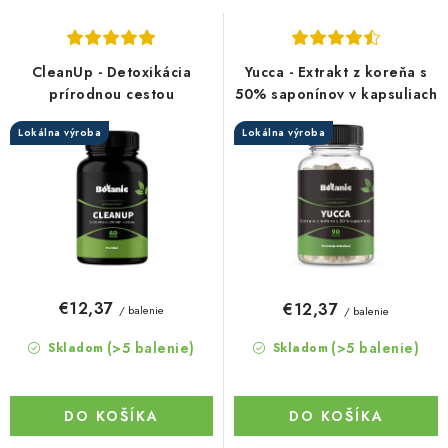
s
n
p
i
r
e
CleanUp - Detoxikácia
Yucca - Extrakt z koreňa s
o
p
prírodnou cestou
50% saponínov v kapsuliach
d
r
Lokálna výroba
Lokálna výroba
u
o
k
d
t
u
o
k
v
t
o
€12,37
€12,37
/ balenie
/ balenie
v
(>5 balenie)
(>5 balenie)
Skladom
Skladom
DO KOŠÍKA
DO KOŠÍKA