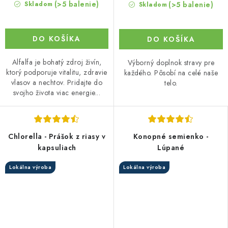
(>5 balenie)
(>5 balenie)
Skladom
Skladom
DO KOŠÍKA
DO KOŠÍKA
Alfalfa je bohatý zdroj živín,
Výborný doplnok stravy pre
ktorý podporuje vitalitu, zdravie
každého. Pôsobí na celé naše
vlasov a nechtov. Pridajte do
telo.
svojho života viac energie...
Chlorella - Prášok z riasy v
Konopné semienko -
kapsuliach
Lúpané
Lokálna výroba
Lokálna výroba