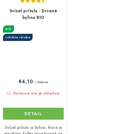
Svízel prítula - Drvené
bylina BIO
BIO
Lokálna výroba
€4,10
/ balenie
Dočasne nie je skladom
DETAIL
Svízel prítula je bylina, ktorá je
mnohými ľuďmi považovaná za