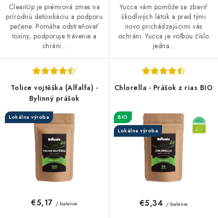
CleanUp je prémiová zmes na
Yucca vám pomôže sa zbaviť
prírodnú detoxikáciu a podporu
škodlivých látok a pred tými
pečene. Pomáha odstraňovať
novo prichádzajúcimi vás
toxíny, podporuje trávenie a
ochráni. Yucca je voľbou číslo
chráni...
jedna...
Tolice vojtěška (Alfalfa) -
Chlorella - Prášok z rias BIO
Bylinný prášok
Lokálna výroba
BIO
Lokálna výroba
€5,17
€5,34
/ balenie
/ balenie