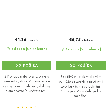
€1,86
€5,75
/ balenie
/ balenie
(>5 balenie)
(>5 balenie)
Skladom
Skladom
DO KOŠÍKA
DO KOŠÍKA
Z Konope siateho sa získavajú
Škodlivých látok v tele vám
semienka, ktoré sú cenené pre
pomôže sa zbaviť a pred tými
vysoký obsah bielkovín, vlákniny
zvonku vás hravo ochráni.
a aminokyselín. Môžete ich...
Yucca je voľbou číslo jedna
každého...