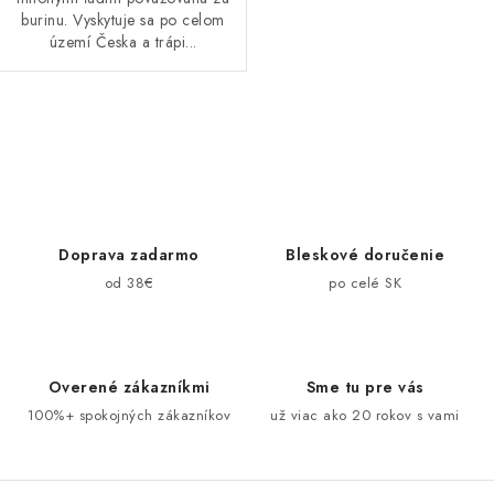
burinu. Vyskytuje sa po celom
území Česka a trápi...
O
v
l
á
d
Doprava zadarmo
Bleskové doručenie
a
od 38€
po celé SK
c
i
e
Overené zákazníkmi
Sme tu pre vás
p
100%+ spokojných zákazníkov
už viac ako 20 rokov s vami
r
v
k