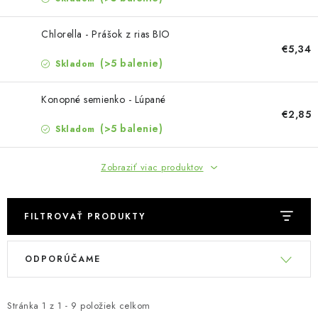
MUŽI
Chlorella - Prášok z rias BIO
OSTATNÉ
€5,34
(>5 balenie)
Skladom
DOVOLENKA
Konopné semienko - Lúpané
€2,85
Doprava a platba
Recenzie
Vernostný program
(>5 balenie)
Skladom
Prečo Botanic?
Kontakty
Zobraziť viac produktov
FILTROVAŤ PRODUKTY
V
R
ODPORÚČAME
ý
a
p
d
i
e
Stránka
1
z
1
-
9
položiek celkom