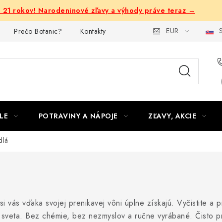
e 21 rokov! Narodeninové zľavy a výhody práve teraz →
EUR
S
Prečo Botanic?
Kontakty
LE
POTRAVINY A NÁPOJE
ZĽAVY, AKCIE
dlá
si vás vďaka svojej prenikavej vôni úplne získajú. Vyčistite a p
o sveta. Bez chémie, bez nezmyslov a ručne vyrábané. Čisto p