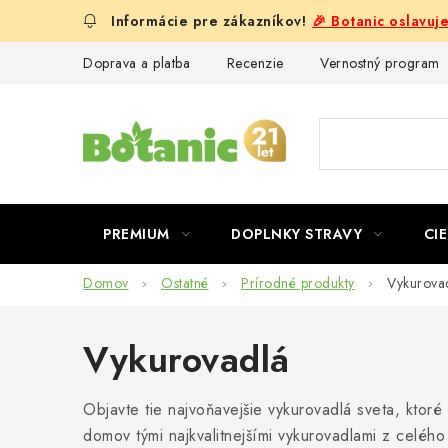
Prejsť
🎉 Botanic oslavuj
na
obsah
Doprava a platba
Recenzie
Vernostný program
PREMIUM
DOPLNKY STRAVY
CIE
Domov
Ostatné
Prírodné produkty
Vykurova
Vykurovadlá
Objavte tie najvoňavejšie vykurovadlá sveta, ktoré 
domov tými najkvalitnejšími vykurovadlami z celéh