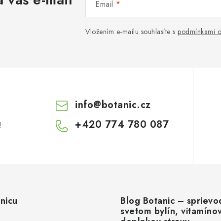
Email
Vložením e-mailu souhlasíte s
podmínkami o
info
@
botanic.cz
+420 774 780 087
!
nicu
Blog Botanic – sprievo
svetom bylín, vitamíno