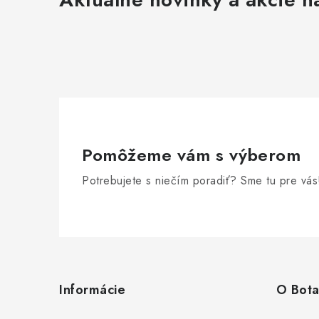
Pomôžeme vám s výberom
Potrebujete s niečím poradiť? Sme tu pre vás
Z
á
Informácie
O Bota
p