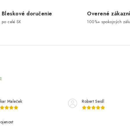
Bleskové doručenie
Overené zákazn
po celé SK
100%+ spokojných zák
e
kar Maleček
Robert Seidl
ojenost