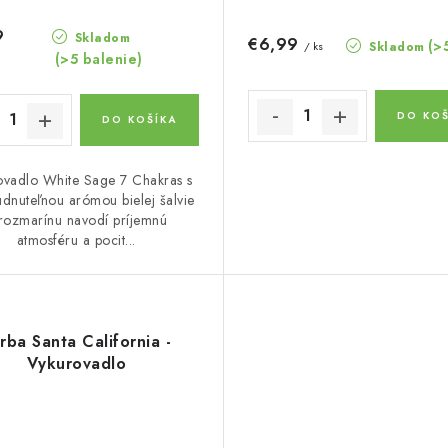
9
Skladom
€6,99
(>
Skladom
/ ks
(>5 balenie)
DO KOŠ
DO KOŠÍKA
ovadlo White Sage 7 Chakras s
dnuteľnou arómou bielej šalvie
rozmarínu navodí príjemnú
atmosféru a pocit...
rba Santa California -
Vykurovadlo