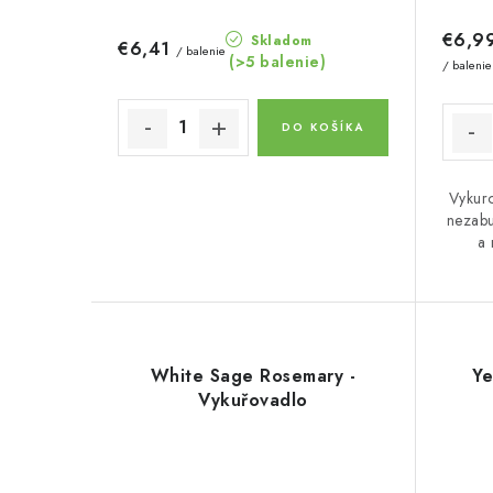
u
u
€6,9
Skladom
€6,41
/ balenie
k
(>5 balenie)
k
/ balenie
t
t
DO KOŠÍKA
o
o
v
v
Vykur
nezabu
a 
White Sage Rosemary -
Ye
Vykuřovadlo