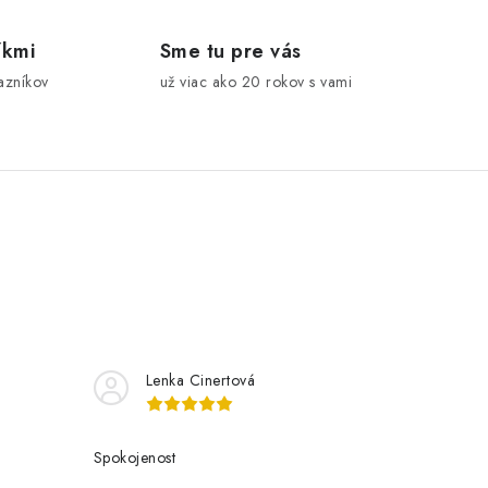
íkmi
Sme tu pre vás
azníkov
už viac ako 20 rokov s vami
Lenka Cinertová
Spokojenost