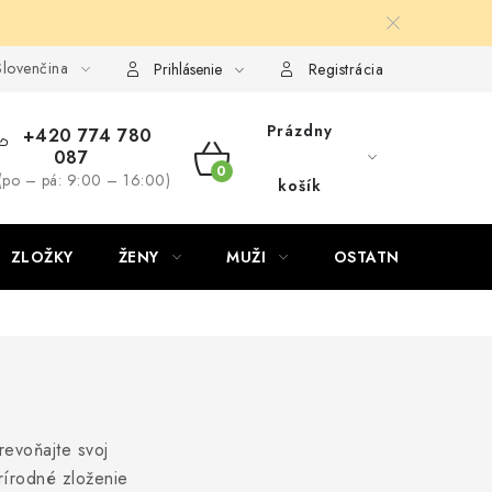
lovenčina
Prihlásenie
Registrácia
Prázdny
+420 774 780
087
NÁKUPNÝ
(po – pá: 9:00 – 16:00)
košík
KOŠÍK
ZLOŽKY
ŽENY
MUŽI
OSTATNÉ
D
revoňajte svoj
rírodné zloženie