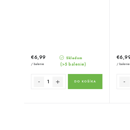
€6,99
€6,9
Skladom
(>5 balenie)
/ balenie
/ balenie
DO KOŠÍKA
O