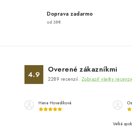
v
l
Doprava zadarmo
od 38€
á
d
a
c
i
Overené zákazníkmi
e
4.9
2289
recenzií.
Zobraziť všetky recenzi
p
r
v
Hana Hovadíková
Os
k
y
Velká spok