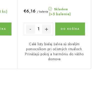
Skladom
€6,16
5 ks)
/ balenie
(>5 balenie)
ÍKA
DO KOŠÍKA
Celé listy bielej šalvie sú skvelým
pomocníkom pri očistných rituáloch.
Prinášajú pokoj a harmóniu do vášho
domova