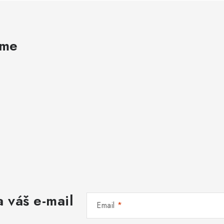
ame
 váš e-mail
Email