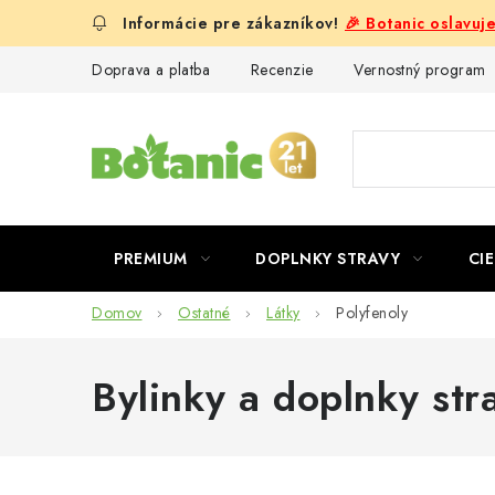
Prejsť
🎉 Botanic oslavuj
na
obsah
Doprava a platba
Recenzie
Vernostný program
PREMIUM
DOPLNKY STRAVY
CIE
Domov
Ostatné
Látky
Polyfenoly
Bylinky a doplnky str