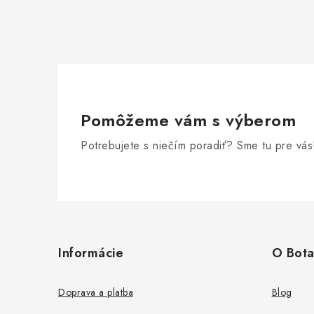
Pomôžeme vám s výberom
Potrebujete s niečím poradiť? Sme tu pre vás
Z
á
Informácie
O Bota
p
ä
Doprava a platba
Blog