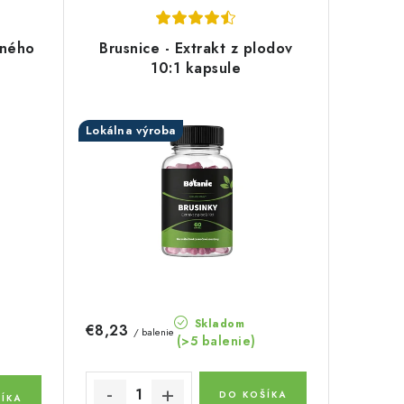
vného
Brusnice - Extrakt z plodov
10:1 kapsule
Lokálna výroba
Skladom
€8,23
/ balenie
(>5 balenie)
DO KOŠÍKA
ÍKA