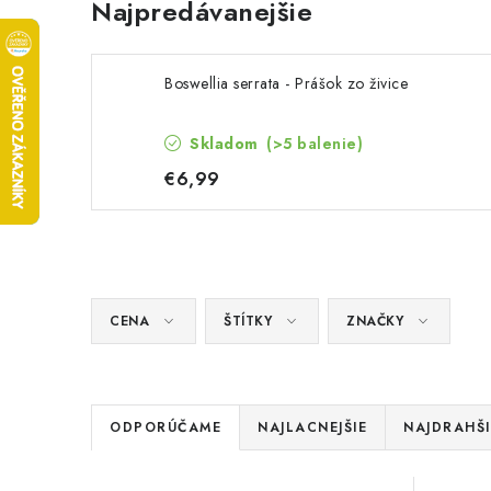
Najpredávanejšie
Boswellia serrata - Prášok zo živice
Skladom
(>5 balenie)
€6,99
CENA
ŠTÍTKY
ZNAČKY
R
ODPORÚČAME
NAJLACNEJŠIE
NAJDRAHŠI
a