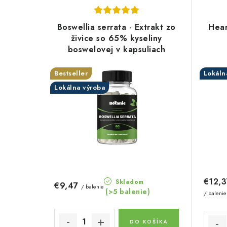
V
d
ý
e
Boswellia serrata - Extrakt zo
Hear
p
živice so 65% kyseliny
n
boswelovej v kapsuliach
i
i
s
Bestseller
Lokáln
e
Lokálna výroba
p
p
r
r
o
o
d
d
u
u
€12,3
Skladom
€9,47
/ balenie
k
(>5 balenie)
k
/ balenie
t
t
DO KOŠÍKA