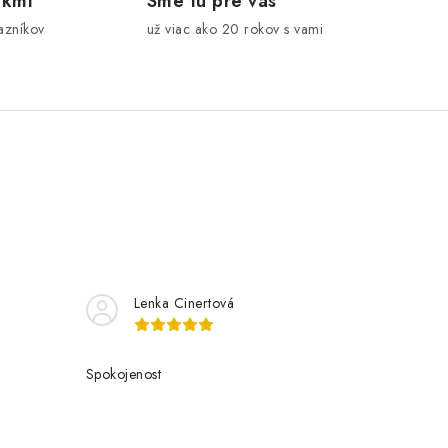
íkmi
Sme tu pre vás
azníkov
už viac ako 20 rokov s vami
Lenka Cinertová
Spokojenost