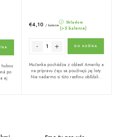
Skladom
€4,10
/ balenie
(>5 balenie)
DO KOŠÍKA
ÍKA
Mučenka pochádza z oblastí Ameriky a
u hubou
na prípravu čaju sa používajú jej listy.
ená po
Nie nadarmo si túto rastlinu obľúbili...
la aj