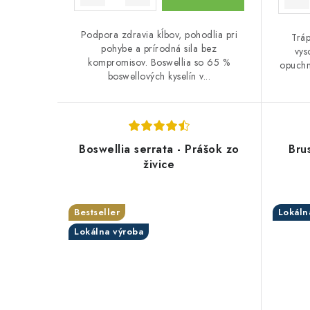
o
o
v
v
Podpora zdravia kĺbov, pohodlia pri
Tráp
pohybe a prírodná sila bez
vys
kompromisov. Boswellia so 65 %
opuchn
boswellových kyselín v...
Boswellia serrata - Prášok zo
Bru
živice
Bestseller
Lokáln
Lokálna výroba