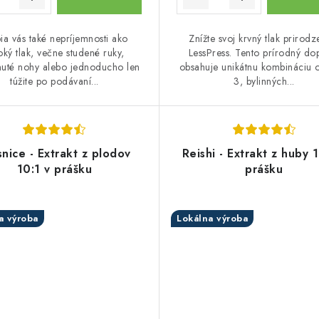
ia vás také nepríjemnosti ako
Znížte svoj krvný tlak prirodz
oký tlak, večne studené ruky,
LessPress. Tento prírodný do
uté nohy alebo jednoducho len
obsahuje unikátnu kombináciu
túžite po podávaní...
3, bylinných...
snice - Extrakt z plodov
Reishi - Extrakt z huby 1
10:1 v prášku
prášku
a výroba
Lokálna výroba