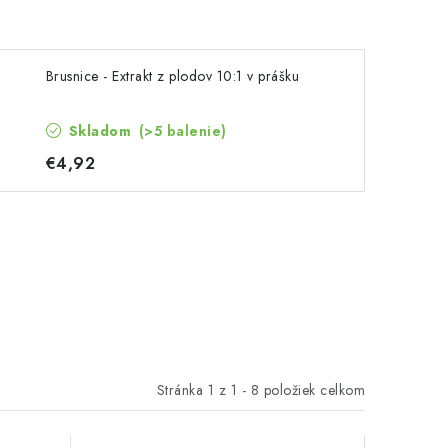
Brusnice - Extrakt z plodov 10:1 v prášku
Skladom
(>5 balenie)
€4,92
Stránka
1
z
1
-
8
položiek celkom