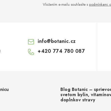
Vložením e-mailu souhlasíte s
podmínkami o
info
@
botanic.cz
+420 774 780 087
!
nicu
Blog Botanic – sprievo
svetom bylín, vitamíno
doplnkov stravy