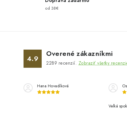
l
Doprava zadarmo
od 38€
á
d
a
c
i
Overené zákazníkmi
e
4.9
2289
recenzií.
Zobraziť všetky recenzi
p
r
v
Hana Hovadíková
Os
k
y
Velká spok
v
ý