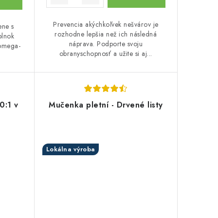
Prevencia akýchkoľvek nešvárov je
ene s
rozhodne lepšia než ich následná
plnok
náprava. Podporte svoju
 omega-
obranyschopnosť a užite si aj...
0:1 v
Mučenka pletní - Drvené listy
Lokálna výroba