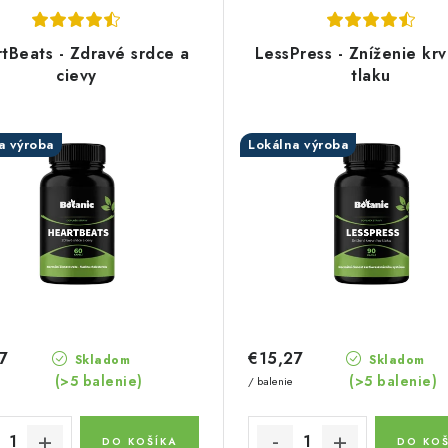
tBeats - Zdravé srdce a
LessPress - Zníženie kr
cievy
tlaku
a výroba
Lokálna výroba
7
€15,27
Skladom
Skladom
(>5 balenie)
(>5 balenie)
/ balenie
DO KOŠÍKA
DO KOŠ