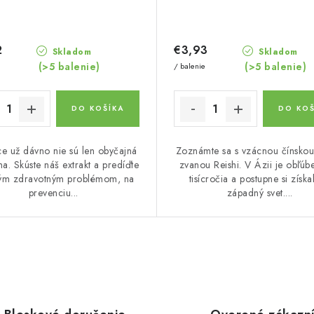
2
€3,93
Skladom
Skladom
(>5 balenie)
(>5 balenie)
/ balenie
DO KOŠÍKA
DO KOŠ
ce už dávno nie sú len obyčajná
Zoznámte sa s vzácnou čínsko
na. Skúste náš extrakt a predíďte
zvanou Reishi. V Ázii je obľúb
m zdravotným problémom, na
tisícročia a postupne si získa
prevenciu...
západný svet....