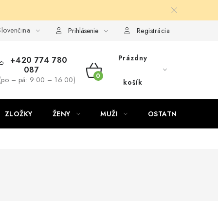
lovenčina
Prihlásenie
Registrácia
Prázdny
+420 774 780
087
NÁKUPNÝ
(po – pá: 9:00 – 16:00)
košík
KOŠÍK
ZLOŽKY
ŽENY
MUŽI
OSTATNÉ
D