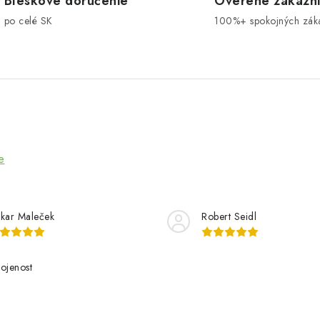
Bleskové doručenie
Overené zákazn
po celé SK
100%+ spokojných zák
e
kar Maleček
Robert Seidl
ojenost