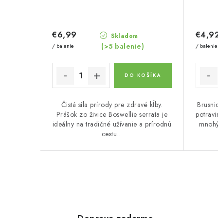
€6,99
€4,9
Skladom
(>5 balenie)
/ balenie
/ balenie
DO KOŠÍKA
Čistá sila prírody pre zdravé kĺby.
Brusni
Prášok zo živice Boswellie serrata je
potravi
ideálny na tradičné užívanie a prírodnú
mnohý
cestu...
O
v