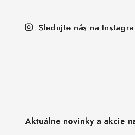
p
i
s
Sledujte nás na Instagr
u
Aktuálne novinky a akcie na