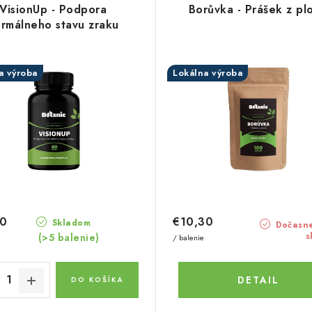
VisionUp - Podpora
Borůvka - Prášek z pl
rmálneho stavu zraku
a výroba
Lokálna výroba
20
€10,30
Skladom
Dočasne
s
(>5 balenie)
/ balenie
DETAIL
DO KOŠÍKA