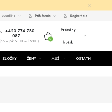
lovenčina
Prihlásenie
Registrácia
Prázdny
+420 774 780
087
NÁKUPNÝ
(po – pá: 9:00 – 16:00)
košík
KOŠÍK
ZLOŽKY
ŽENY
MUŽI
OSTATNÉ
D