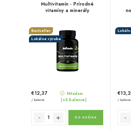
ý
e
Multivitamín - Prírodné
p
vitamíny a minerály
no
n
i
i
s
Bestseller
Lokáln
e
Lokálna výroba
p
p
r
r
o
o
d
d
u
u
€12,37
€13,
Skladom
k
(>5 balenie)
k
/ balenie
/ balenie
t
t
DO KOŠÍKA
o
o