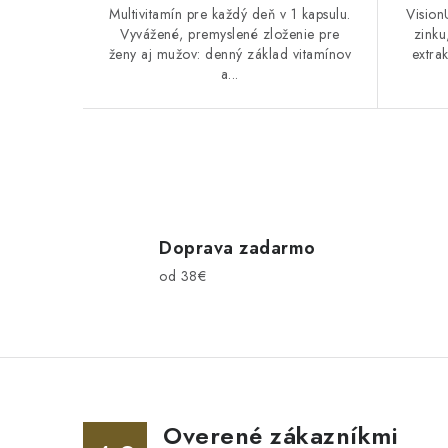
v
v
Multivitamín pre každý deň v 1 kapsulu.
Vision
Vyvážené, premyslené zloženie pre
zinku
ženy aj mužov: denný základ vitamínov
extra
a...
O
v
l
Doprava zadarmo
od 38€
á
d
a
c
i
Overené zákazníkmi