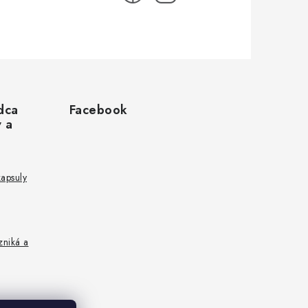
dca
Facebook
v a
kapsuly
zniká a