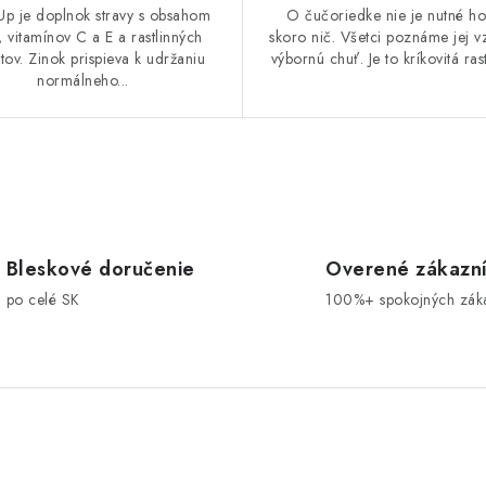
Up je doplnok stravy s obsahom
O čučoriedke nie je nutné ho
, vitamínov C a E a rastlinných
skoro nič. Všetci poznáme jej v
ktov. Zinok prispieva k udržaniu
výbornú chuť. Je to kríkovitá rastl
normálneho...
Bleskové doručenie
Overené zákazn
po celé SK
100%+ spokojných zák