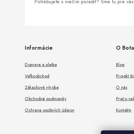
Potrebujete s niečím poradiť? Sme tu pre vás
Z
á
Informácie
O Bota
p
ä
Doprava a platba
Blog
t
Veľkoobchod
Projekt 
i
Zákazková výroba
O nás
e
Obchodné podmienky
Prečo nak
Ochrana osobných údajov
Kontakty