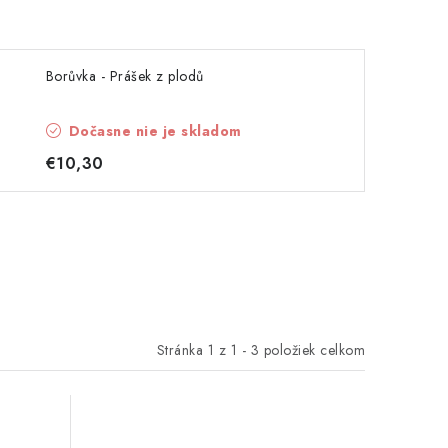
Borůvka - Prášek z plodů
Dočasne nie je skladom
€10,30
Stránka
1
z
1
-
3
položiek celkom