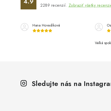
e
4.9
2289
recenzií.
Zobraziť všetky recenzi
p
r
v
Hana Hovadíková
Os
k
y
Velká spok
v
ý
p
i
s
Sledujte nás na Instagr
u