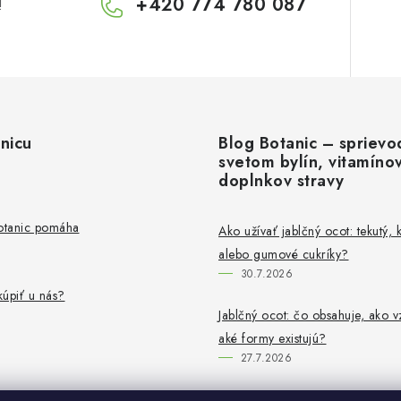
+420 774 780 087
!
nicu
Blog Botanic – sprievo
svetom bylín, vitamíno
doplnkov stravy
Botanic pomáha
Ako užívať jablčný ocot: tekutý, 
alebo gumové cukríky?
30.7.2026
úpiť u nás?
Jablčný ocot: čo obsahuje, ako v
aké formy existujú?
27.7.2026