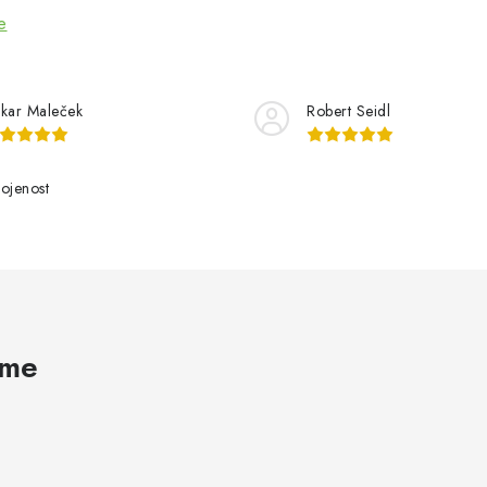
e
kar Maleček
Robert Seidl
ojenost
ame