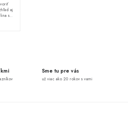
voriť
zhľad aj
ina s...
íkmi
Sme tu pre vás
azníkov
už viac ako 20 rokov s vami