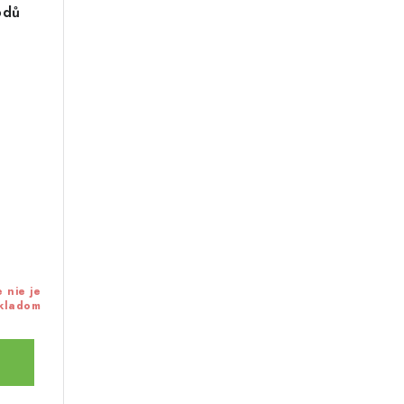
odů
 nie je
kladom