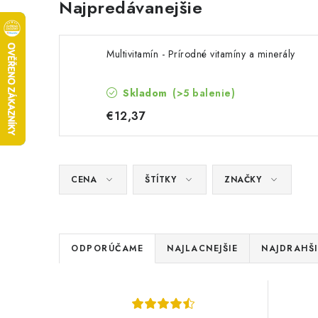
Najpredávanejšie
Multivitamín - Prírodné vitamíny a minerály
Skladom
(>5 balenie)
€12,37
CENA
ŠTÍTKY
ZNAČKY
R
ODPORÚČAME
NAJLACNEJŠIE
NAJDRAHŠI
a
V
d