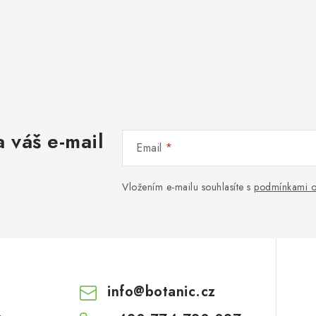
 váš e-mail
Email
Vložením e-mailu souhlasíte s
podmínkami o
info
@
botanic.cz