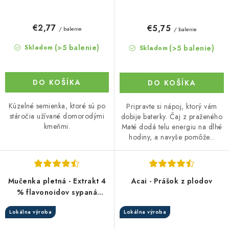
€2,77
€5,75
/ balenie
/ balenie
(>5 balenie)
(>5 balenie)
Skladom
Skladom
DO KOŠÍKA
DO KOŠÍKA
Kúzelné semienka, ktoré sú po
Pripravte si nápoj, ktorý vám
stáročia užívané domorodými
dobije baterky. Čaj z praženého
kmeňmi.
Maté dodá telu energiu na dlhé
hodiny, a navyše pomôže...
Mučenka pletná - Extrakt 4
Acai - Prášok z plodov
% flavonoidov sypaná
forma
Lokálna výroba
Lokálna výroba