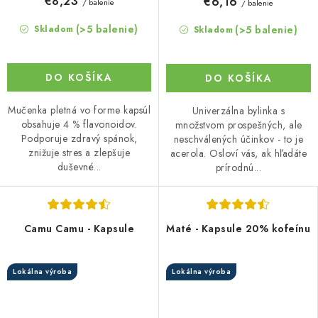
€8,23
€6,16
/ balenie
/ balenie
(>5 balenie)
(>5 balenie)
Skladom
Skladom
DO KOŠÍKA
DO KOŠÍKA
Mučenka pletná vo forme kapsúl
Univerzálna bylinka s
obsahuje 4 % flavonoidov.
množstvom prospešných, ale
Podporuje zdravý spánok,
neschválených účinkov - to je
znižuje stres a zlepšuje
acerola. Osloví vás, ak hľadáte
duševné...
prírodnú...
Camu Camu - Kapsule
Maté - Kapsule 20% kofeínu
Lokálna výroba
Lokálna výroba