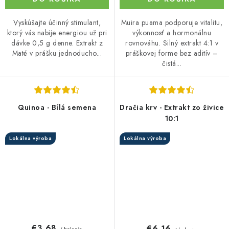
Vyskúšajte účinný stimulant,
Muira puama podporuje vitalitu,
ktorý vás nabije energiou už pri
výkonnosť a hormonálnu
dávke 0,5 g denne. Extrakt z
rovnováhu. Silný extrakt 4:1 v
Maté v prášku jednoducho...
práškovej forme bez aditív –
čistá...
Quinoa - Bílá semena
Dračia krv - Extrakt zo živice
10:1
Lokálna výroba
Lokálna výroba
€3,68
€6,16