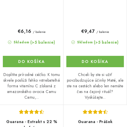
€6,16
€9,47
/ balenie
/ balenie
(>5 balenie)
(>5 balenie)
Skladom
Skladom
DO KOŠÍKA
DO KOŠÍKA
Doplňte prírodné céčko. K tomu
Chceli by ste si užiť
skvele poslúži ľahko vstrebateľná
povzbudzujúce účinky Maté, ale
forma vitamínu C získaná z
ste na cestách alebo len nemáte
amazonského ovocia Camu
čas na čajový rituál?
Camu,...
Vyskúšajte...
Guarana - Extrakt s 22 %
Guarana - Prášok