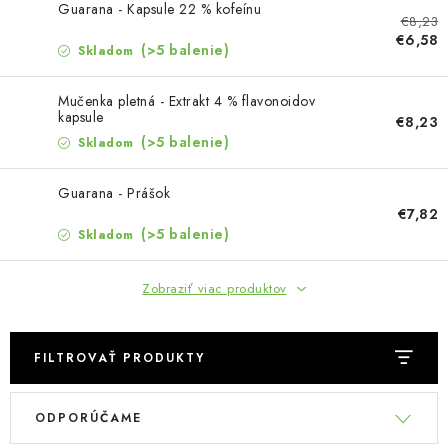
MUŽI
Guarana - Kapsule 22 % kofeínu
€8,23
€6,58
(>5 balenie)
Skladom
OSTATNÉ
Mučenka pletná - Extrakt 4 % flavonoidov
DOVOLENKA
kapsule
€8,23
(>5 balenie)
Skladom
Doprava a platba
Recenzie
Vernostný program
Prečo Botanic?
Guarana - Prášok
Kontakty
€7,82
(>5 balenie)
Skladom
Zobraziť viac produktov
FILTROVAŤ PRODUKTY
V
R
ODPORÚČAME
ý
a