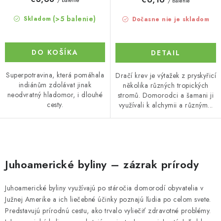
/ balenie
/ balenie
(>5 balenie)
Skladom
Dočasne nie je skladom
DO KOŠÍKA
DETAIL
Superpotravina, která pomáhala
Dračí krev je výtažek z pryskyřicí
indiánům zdolávat jinak
několika různých tropických
neodvratný hladomor, i dlouhé
stromů. Domorodci a šamani ji
cesty.
využívali k alchymii a různým...
O
v
Juhoamerické byliny – zázrak prírody
l
á
Juhoamerické byliny využívajú po stáročia domorodí obyvatelia v
d
Južnej Amerike a ich liečebné účinky poznajú ľudia po celom svete.
a
Predstavujú prírodnú cestu, ako trvalo vyliečiť zdravotné problémy.