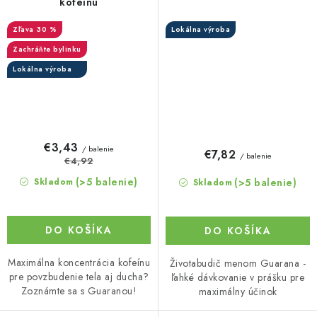
kofeínu
30 %
Lokálna výroba
Zachráňte bylinku
Lokálna výroba
€3,43
/ balenie
€7,82
/ balenie
€4,92
(>5 balenie)
(>5 balenie)
Skladom
Skladom
DO KOŠÍKA
DO KOŠÍKA
Maximálna koncentrácia kofeínu
Životabudič menom Guarana -
pre povzbudenie tela aj ducha?
ľahké dávkovanie v prášku pre
Zoznámte sa s Guaranou!
maximálny účinok