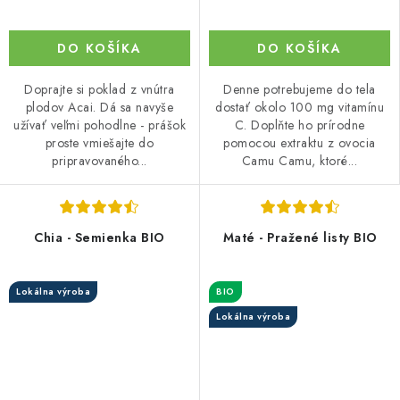
DO KOŠÍKA
DO KOŠÍKA
Doprajte si poklad z vnútra
Denne potrebujeme do tela
plodov Acai. Dá sa navyše
dostať okolo 100 mg vitamínu
užívať veľmi pohodlne - prášok
C. Doplňte ho prírodne
proste vmiešajte do
pomocou extraktu z ovocia
pripravovaného...
Camu Camu, ktoré...
Chia - Semienka BIO
Maté - Pražené listy BIO
Lokálna výroba
BIO
Lokálna výroba