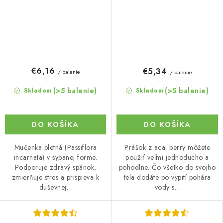
€6,16
€5,34
/ balenie
/ balenie
(>5 balenie)
(>5 balenie)
Skladom
Skladom
DO KOŠÍKA
DO KOŠÍKA
Mučenka pletná (Passiflora
Prášok z acai berry môžete
incarnata) v sypanej forme.
použiť veľmi jednoducho a
Podporuje zdravý spánok,
pohodlne. Čo všetko do svojho
zmierňuje stres a prispieva k
tela dodáte po vypití pohára
duševnej...
vody s...