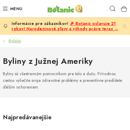
Prejsť
Hľad
na
obsah
🎉 Botanic oslavuje 21
PREMIUM
rokov! Narodeninové zľavy a výhody práve teraz →
DOPLNKY STRAVY
Bylinky
CIELE
Byliny z Južnej Ameriky
POTRAVINY A NÁPOJE
Byliny sú všestranným pomocníkom pre telo a dušu. Prírodnou
cestou vyliečite svoje zdravotné problémy a preventívne predídete
ZĽAVY, AKCIE
ďalším ochoreniam.
ZLOŽKY
ŽENY
Najpredávanejšie