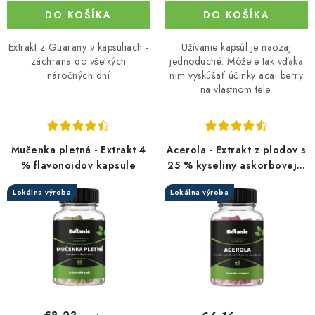
DO KOŠÍKA
DO KOŠÍKA
Extrakt z Guarany v kapsuliach -
Užívanie kapsúl je naozaj
záchrana do všetkých
jednoduché. Môžete tak vďaka
náročných dní
nim vyskúšať účinky acai berry
na vlastnom tele.
Mučenka pletná - Extrakt 4
Acerola - Extrakt z plodov s
% flavonoidov kapsule
25 % kyseliny askorbovej v
kapsulách
Lokálna výroba
Lokálna výroba