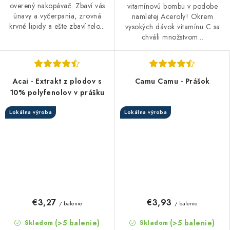
overený nakopávač. Zbaví vás
vitamínovú bombu v podobe
únavy a vyčerpania, zrovná
namletej Aceroly! Okrem
krvné lipidy a ešte zbaví telo...
vysokých dávok vitamínu C sa
chváli množstvom...
Acai - Extrakt z plodov s
Camu Camu - Prášok
10% polyfenolov v prášku
Lokálna výroba
Lokálna výroba
€3,27
€3,93
/ balenie
/ balenie
(>5 balenie)
(>5 balenie)
Skladom
Skladom