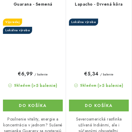
Guarana - Semená
Lapacho - Drvená kôra
Výpredaj
Lokálna výroba
Lokálna výroba
€6,99
€5,34
/ balenie
/ balenie
(>5 balenie)
(>5 balenie)
Skladom
Skladom
DO KOŠÍKA
DO KOŠÍKA
Posilnenie vitality, energie a
Severoamerická rastlinka
koncentrácia v jednom? Sušené
užívaná Indiánmi, ale i
semienka Guarany sa postarajú
súčasnými obyvateľmi.