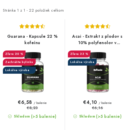
p
d
i
e
Stránka
1
z
1
-
22
položiek celkom
s
n
p
i
r
e
Guarana - Kapsule 22 %
Acai - Extrakt z plodov s
o
p
kofeínu
10% polyfenolov v
kapsuliach
d
r
20 %
33 %
u
o
Zachráňte bylinku
Lokálna výroba
k
d
Lokálna výroba
t
u
o
k
v
t
o
€6,58
€4,10
/ balenie
/ balenie
v
€8,23
€6,16
(>5 balenie)
(>5 balenie)
Skladom
Skladom