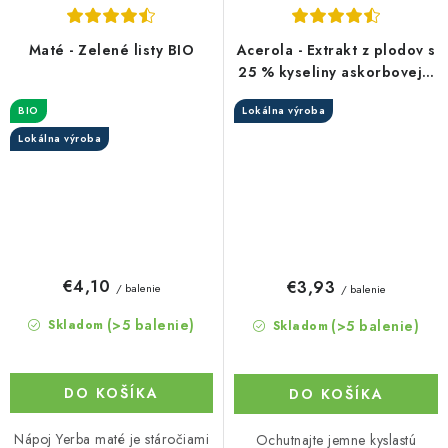
Maté - Zelené listy BIO
Acerola - Extrakt z plodov s
25 % kyseliny askorbovej v
prášku
BIO
Lokálna výroba
Lokálna výroba
€4,10
€3,93
/ balenie
/ balenie
(>5 balenie)
(>5 balenie)
Skladom
Skladom
DO KOŠÍKA
DO KOŠÍKA
Nápoj Yerba maté je stáročiami
Ochutnajte jemne kyslastú