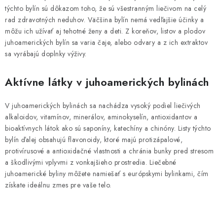
týchto bylín sú dôkazom toho, že sú všestranným liečivom na celý
rad zdravotných neduhov. Väčšina bylín nemá vedľajšie účinky a
môžu ich užívať aj tehotné ženy a deti. Z koreňov, listov a plodov
juhoamerických bylín sa varia čaje, alebo odvary a z ich extraktov
sa vyrábajú doplnky výživy.
Aktívne látky v juhoamerických bylinách
V juhoamerických bylinách sa nachádza vysoký podiel liečivých
alkaloidov, vitamínov, minerálov, aminokyselín, antioxidantov a
bioaktívnych látok ako sú saponíny, katechíny a chinóny. Listy týchto
bylín ďalej obsahujú flavonoidy, ktoré majú protizápalové,
protivírusové a antioxidačné vlastnosti a chránia bunky pred stresom
a škodlivými vplyvmi z vonkajšieho prostredia. Liečebné
juhoamerické byliny môžete namiešať s európskymi bylinkami, čím
získate ideálnu zmes pre vaše telo.