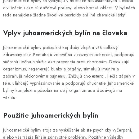
c
Juhoamerické byliny sa vyskytujú v miestach nezasiahnutých ľudskou
civilizáciou ako sú dažďové pralesy, alebo horské oblasti. V bylinách
i
teda nenájdete žiadne škodlivé pesticídy ani iné chemické látky.
e
p
Vplyv juhoamerických bylín na človeka
r
v
Juhoamerické byliny počas krátkej doby zlepšia váš celkový
k
zdravotný stav. Pomáhajú zotaviť sa z rôznych ochorení, podporujú
y
súčasnú liečbu a slúžia ako prevencia proti chorobám. Detoxikujú
v
organizmus, regenerujú bunky a orgány, stimulujú imunitu a
ý
zabraňujú nádorovému bujneniu. Znižujú cholesterol, liečia zápaly v
p
tele, uľahčujú vyprázdňovanie a podporujú chudnutie. Juhoamerické
i
byliny komplexne pôsobia na celý organizmus a dodávajú mu
s
vitalitu.
u
Použitie juhoamerických bylín
Juhoamerické byliny stoja za vyskúšanie ak ste psychicky vyčerpaní,
alebo vás trápia ľahšie zdravotné problémy. Pozitívne výsledky