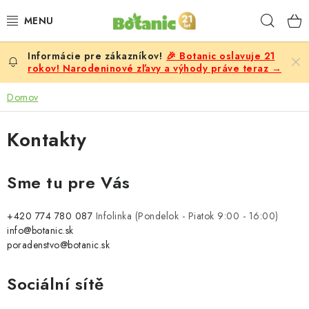
Prejsť
Hľad
na
obsah
🎉 Botanic oslavuje 21
PREMIUM
rokov! Narodeninové zľavy a výhody práve teraz →
DOPLNKY STRAVY
Domov
CIELE
Kontakty
POTRAVINY A NÁPOJE
Sme tu pre Vás
ZĽAVY, AKCIE
+420 774 780 087
Infolinka
(Pondelok - Piatok 9:00 - 16:00)
info@botanic.sk
ZLOŽKY
poradenstvo@botanic.sk
ŽENY
Sociální sítě