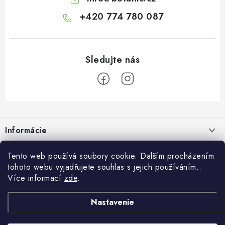
+420 774 780 087
Z
á
Informácie
p
ä
Doprava a platba
O Botanicu
Tento web používá soubory cookie. Dalším procházením
t
tohoto webu vyjadřujete souhlas s jejich používáním..
Veľkoobchod
i
Blog
Více informací
zde
.
Blog Botanic – sprievodca svetom bylín, vitamínov a
e
Zákazková výroba
doplnkov stravy
Projekt Botanic pomáha
Nastavenie
Facebook
Obchodné podmienky
Ako užívať jablčný ocot: tekutý, kapsuly alebo gumové cukríky?
O nás
30.7.2026