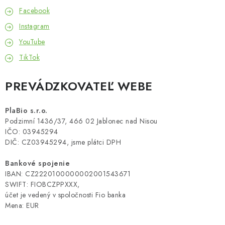
MUŽI
Facebook
Instagram
OSTATNÉ
YouTube
DOVOLENKA
TikTok
Doprava a platba
Recenzie
Vernostný program
PREVÁDZKOVATEĽ WEBE
Prečo Botanic?
Kontakty
PlaBio s.r.o.
Podzimní 1436/37, 466 02 Jablonec nad Nisou
IČO: 03945294
DIČ: CZ03945294, jsme plátci DPH
Bankové spojenie
IBAN: CZ2220100000002001543671
SWIFT: FIOBCZPPXXX,
účet je vedený v spoločnosti Fio banka
Mena: EUR