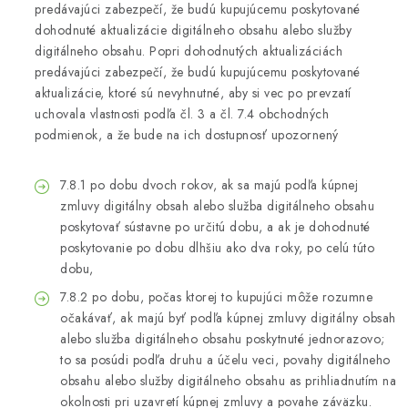
predávajúci zabezpečí, že budú kupujúcemu poskytované
dohodnuté aktualizácie digitálneho obsahu alebo služby
digitálneho obsahu. Popri dohodnutých aktualizáciách
predávajúci zabezpečí, že budú kupujúcemu poskytované
aktualizácie, ktoré sú nevyhnutné, aby si vec po prevzatí
uchovala vlastnosti podľa čl. 3 a čl. 7.4 obchodných
podmienok, a že bude na ich dostupnosť upozornený
7.8.1 po dobu dvoch rokov, ak sa majú podľa kúpnej
zmluvy digitálny obsah alebo služba digitálneho obsahu
poskytovať sústavne po určitú dobu, a ak je dohodnuté
poskytovanie po dobu dlhšiu ako dva roky, po celú túto
dobu,
7.8.2 po dobu, počas ktorej to kupujúci môže rozumne
očakávať, ak majú byť podľa kúpnej zmluvy digitálny obsah
alebo služba digitálneho obsahu poskytnuté jednorazovo;
to sa posúdi podľa druhu a účelu veci, povahy digitálneho
obsahu alebo služby digitálneho obsahu as prihliadnutím na
okolnosti pri uzavretí kúpnej zmluvy a povahe záväzku.