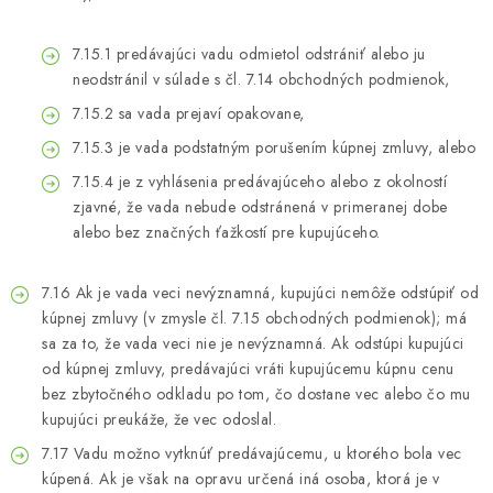
7.15.1 predávajúci vadu odmietol odstrániť alebo ju
neodstránil v súlade s čl. 7.14 obchodných podmienok,
7.15.2 sa vada prejaví opakovane,
7.15.3 je vada podstatným porušením kúpnej zmluvy, alebo
7.15.4 je z vyhlásenia predávajúceho alebo z okolností
zjavné, že vada nebude odstránená v primeranej dobe
alebo bez značných ťažkostí pre kupujúceho.
7.16 Ak je vada veci nevýznamná, kupujúci nemôže odstúpiť od
kúpnej zmluvy (v zmysle čl. 7.15 obchodných podmienok); má
sa za to, že vada veci nie je nevýznamná. Ak odstúpi kupujúci
od kúpnej zmluvy, predávajúci vráti kupujúcemu kúpnu cenu
bez zbytočného odkladu po tom, čo dostane vec alebo čo mu
kupujúci preukáže, že vec odoslal.
7.17 Vadu možno vytknúť predávajúcemu, u ktorého bola vec
kúpená. Ak je však na opravu určená iná osoba, ktorá je v