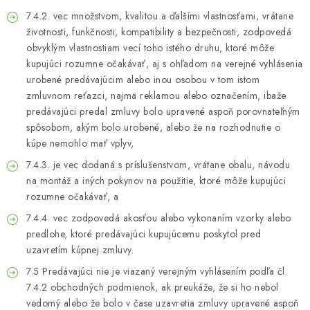
7.4.2. vec množstvom, kvalitou a ďalšími vlastnosťami, vrátane
životnosti, funkčnosti, kompatibility a bezpečnosti, zodpovedá
obvyklým vlastnostiam vecí toho istého druhu, ktoré môže
kupujúci rozumne očakávať, aj s ohľadom na verejné vyhlásenia
urobené predávajúcim alebo inou osobou v tom istom
zmluvnom reťazci, najmä reklamou alebo označením, ibaže
predávajúci predal zmluvy bolo upravené aspoň porovnateľným
spôsobom, akým bolo urobené, alebo že na rozhodnutie o
kúpe nemohlo mať vplyv,
7.4.3. je vec dodaná s príslušenstvom, vrátane obalu, návodu
na montáž a iných pokynov na použitie, ktoré môže kupujúci
rozumne očakávať, a
7.4.4. vec zodpovedá akosťou alebo vykonaním vzorky alebo
predlohe, ktoré predávajúci kupujúcemu poskytol pred
uzavretím kúpnej zmluvy.
7.5 Predávajúci nie je viazaný verejným vyhlásením podľa čl.
7.4.2 obchodných podmienok, ak preukáže, že si ho nebol
vedomý alebo že bolo v čase uzavretia zmluvy upravené aspoň