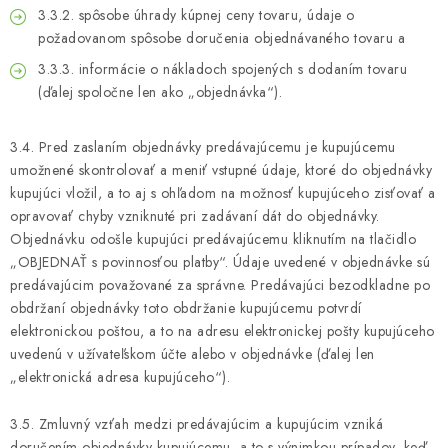
3.3.2. spôsobe úhrady kúpnej ceny tovaru, údaje o
požadovanom spôsobe doručenia objednávaného tovaru a
3.3.3. informácie o nákladoch spojených s dodaním tovaru
(ďalej spoločne len ako „objednávka“).
3.4. Pred zaslaním objednávky predávajúcemu je kupujúcemu
umožnené skontrolovať a meniť vstupné údaje, ktoré do objednávky
kupujúci vložil, a to aj s ohľadom na možnosť kupujúceho zisťovať a
opravovať chyby vzniknuté pri zadávaní dát do objednávky.
Objednávku odošle kupujúci predávajúcemu kliknutím na tlačidlo
„OBJEDNAŤ s povinnosťou platby“. Údaje uvedené v objednávke sú
predávajúcim považované za správne. Predávajúci bezodkladne po
obdržaní objednávky toto obdržanie kupujúcemu potvrdí
elektronickou poštou, a to na adresu elektronickej pošty kupujúceho
uvedenú v užívateľskom účte alebo v objednávke (ďalej len
„elektronická adresa kupujúceho“).
3.5. Zmluvný vzťah medzi predávajúcim a kupujúcim vzniká
doručením objednávky kupujúcemu, a to s výnimkou prípadov, keď