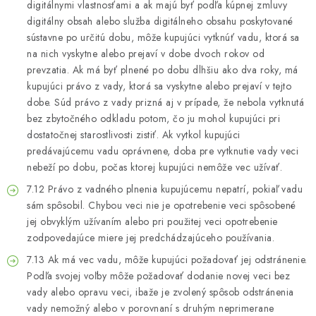
digitálnymi vlastnosťami a ak majú byť podľa kúpnej zmluvy
digitálny obsah alebo služba digitálneho obsahu poskytované
sústavne po určitú dobu, môže kupujúci vytknúť vadu, ktorá sa
na nich vyskytne alebo prejaví v dobe dvoch rokov od
prevzatia. Ak má byť plnené po dobu dlhšiu ako dva roky, má
kupujúci právo z vady, ktorá sa vyskytne alebo prejaví v tejto
dobe. Súd právo z vady prizná aj v prípade, že nebola vytknutá
bez zbytočného odkladu potom, čo ju mohol kupujúci pri
dostatočnej starostlivosti zistiť. Ak vytkol kupujúci
predávajúcemu vadu oprávnene, doba pre vytknutie vady veci
nebeží po dobu, počas ktorej kupujúci nemôže vec užívať.
7.12 Právo z vadného plnenia kupujúcemu nepatrí, pokiaľ vadu
sám spôsobil. Chybou veci nie je opotrebenie veci spôsobené
jej obvyklým užívaním alebo pri použitej veci opotrebenie
zodpovedajúce miere jej predchádzajúceho používania.
7.13 Ak má vec vadu, môže kupujúci požadovať jej odstránenie.
Podľa svojej voľby môže požadovať dodanie novej veci bez
vady alebo opravu veci, ibaže je zvolený spôsob odstránenia
vady nemožný alebo v porovnaní s druhým neprimerane