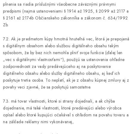
plnenia sa riadia príslušnými všeobecne záväznými právnymi
predpismi (najmä ustanoveniami § 1914 až 1925, § 2099 až 2117 a
§ 2161 až 2174b Občianskeho zákonníka a zákonom č. 634/1992
Zb.
7.2. Ak je predmetom kúpy hmotná hnuteľná vec, ktorá je prepojená
s digitálnym obsahom alebo službou digitálneho obsahu takým
spôsobom, že by bez nich nemohla plniť svoje funkcie (ďalej len
„vec s digitálnymi vlastnosťami“), použijú sa ustanovenia ohľadne
zodpovednosti za vady predávajúceho aj na poskytovanie
digitálneho obsahu alebo služby digitálneho obsahu, aj keď ich
poskytuje tretia osoba. To neplatí, ak je z obsahu kúpnej zmluvy aj z
povahy veci zjavné, že sa poskytujú samostatne.
7.3. má tovar vlastnosti, ktoré si strany dojednali, a ak chýba
dojednanie, má také vlastnosti, ktoré predávajúci alebo výrobca
opísal alebo ktoré kupujúci očakával s ohľadom na povahu tovaru a
na základe reklamy nimi vykonávanej,