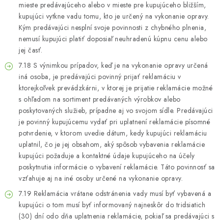
mieste predávajúceho alebo v mieste pre kupujúceho bližším,
kupujúci vytkne vadu tomu, kto je určený na vykonanie opravy.
Kým predávajúci nesplní svoje povinnosti z chybného plnenia,
nemusí kupujúci platiť doposiaľ neuhradenú kúpnu cenu alebo
jej časť.
7.18 S výnimkou prípadov, keď je na vykonanie opravy určená
iná osoba, je predávajúci povinný prijať reklamáciu v
ktorejkoľvek prevádzkárni, v ktorej je prijatie reklamácie možné
s ohľadom na sortiment predávaných výrobkov alebo
poskytovaných služieb, prípadne aj vo svojom sídle. Predávajúci
je povinný kupujúcemu vydať pri uplatnení reklamácie písomné
potvrdenie, v ktorom uvedie dátum, kedy kupujúci reklamáciu
uplatnil, čo je jej obsahom, aký spôsob vybavenia reklamácie
kupujúci požaduje a kontaktné údaje kupujúceho na účely
poskytnutia informácie o vybavení reklamácie. Táto povinnosť sa
vzťahuje aj na iné osoby určené na vykonanie opravy.
7.19 Reklamácia vrátane odstránenia vady musí byť vybavená a
kupujúci o tom musí byť informovaný najneskôr do tridsiatich
(30) dní odo dňa uplatnenia reklamácie, pokiaľ sa predávajúci s