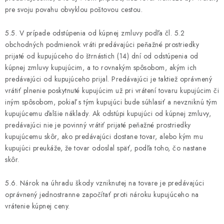
pre svoju povahu obvyklou poštovou cestou.
5.5. V prípade odstúpenia od kúpnej zmluvy podľa čl. 5.2
obchodných podmienok vráti predávajúci peňažné prostriedky
prijaté od kupujúceho do štrnástich (14) dní od odstúpenia od
kúpnej zmluvy kupujúcim, a to rovnakým spôsobom, akým ich
predávajúci od kupujúceho prijal. Predávajúci je taktiež oprávnený
vrátiť plnenie poskytnuté kupujúcim už pri vrátení tovaru kupujúcim či
iným spôsobom, pokiaľ s tým kupujúci bude súhlasiť a nevzniknú tým
kupujúcemu ďalšie náklady. Ak odstúpi kupujúci od kúpnej zmluvy,
predávajúci nie je povinný vrátiť prijaté peňažné prostriedky
kupujúcemu skôr, ako predávajúci dostane tovar, alebo kým mu
kupujúci preukáže, že tovar odoslal späť, podľa toho, čo nastane
skôr.
5.6. Nárok na úhradu škody vzniknutej na tovare je predávajúci
oprávnený jednostranne započítať proti nároku kupujúceho na
vrátenie kúpnej ceny.