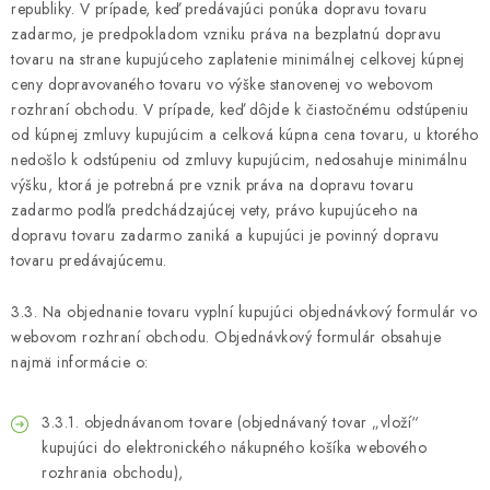
republiky. V prípade, keď predávajúci ponúka dopravu tovaru
zadarmo, je predpokladom vzniku práva na bezplatnú dopravu
tovaru na strane kupujúceho zaplatenie minimálnej celkovej kúpnej
ceny dopravovaného tovaru vo výške stanovenej vo webovom
rozhraní obchodu. V prípade, keď dôjde k čiastočnému odstúpeniu
od kúpnej zmluvy kupujúcim a celková kúpna cena tovaru, u ktorého
nedošlo k odstúpeniu od zmluvy kupujúcim, nedosahuje minimálnu
výšku, ktorá je potrebná pre vznik práva na dopravu tovaru
zadarmo podľa predchádzajúcej vety, právo kupujúceho na
dopravu tovaru zadarmo zaniká a kupujúci je povinný dopravu
tovaru predávajúcemu.
3.3. Na objednanie tovaru vyplní kupujúci objednávkový formulár vo
webovom rozhraní obchodu. Objednávkový formulár obsahuje
najmä informácie o:
3.3.1. objednávanom tovare (objednávaný tovar „vloží“
kupujúci do elektronického nákupného košíka webového
rozhrania obchodu),