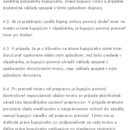
osobitnej požiadavky kupujúceho, znáša kupujúci riziko a prípadné
dodatočné náklady spojené s týmto spôsobom dopravy.
6.2. Ak je predávajúci podľa kúpnej zmluvy povinný dodať tovar na
miesto určené kupujúcim v objednávke, je kupujúci povinný prevziať
tovar pri dodaní.
6.3. V prípade, že je z dôvodov na strane kupujúceho nutné tovar
doručovať opakovane alebo iným spôsobom, než bolo uvedené v
objednávke, je kupujúci povinný uhradiť náklady spojené s
opakovaným doručovaním tovaru, resp. náklady spojené s iným
spôsobom doručenia.
6.4. Pri prevzatí tovaru od prepravcu je kupujúci povinný
skontrolovať neporušenosť obalov tovaru av prípade akýchkoľvek
závad toto bezodkladne oznámiť prepravcovi. V prípade stretnutia
porušenia obalu svedčiaceho o neoprávnenom vniknutí do zásielky
nemusí kupujúci zásielku od prepravcu prevziať. Týmto nie sú
dotknuté práva kupujúceho zo zodpovednosti za vady tovaru a
ďalšie práva kupujúceho vyplývajúce zo všeobecne záväzných