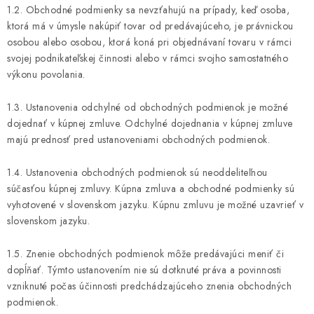
1.2. Obchodné podmienky sa nevzťahujú na prípady, keď osoba,
ktorá má v úmysle nakúpiť tovar od predávajúceho, je právnickou
osobou alebo osobou, ktorá koná pri objednávaní tovaru v rámci
svojej podnikateľskej činnosti alebo v rámci svojho samostatného
výkonu povolania.
1.3. Ustanovenia odchylné od obchodných podmienok je možné
dojednať v kúpnej zmluve. Odchylné dojednania v kúpnej zmluve
majú prednosť pred ustanoveniami obchodných podmienok.
1.4. Ustanovenia obchodných podmienok sú neoddeliteľnou
súčasťou kúpnej zmluvy. Kúpna zmluva a obchodné podmienky sú
vyhotovené v slovenskom jazyku. Kúpnu zmluvu je možné uzavrieť v
slovenskom jazyku.
1.5. Znenie obchodných podmienok môže predávajúci meniť či
dopĺňať. Týmto ustanovením nie sú dotknuté práva a povinnosti
vzniknuté počas účinnosti predchádzajúceho znenia obchodných
podmienok.