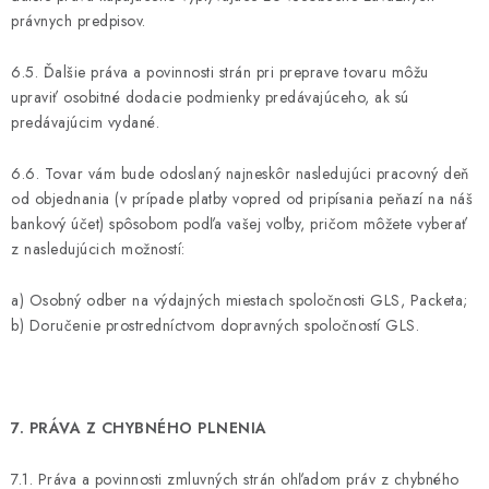
právnych predpisov.
6.5. Ďalšie práva a povinnosti strán pri preprave tovaru môžu
upraviť osobitné dodacie podmienky predávajúceho, ak sú
predávajúcim vydané.
6.6. Tovar vám bude odoslaný najneskôr nasledujúci pracovný deň
od objednania (v prípade platby vopred od pripísania peňazí na náš
bankový účet) spôsobom podľa vašej voľby, pričom môžete vyberať
z nasledujúcich možností:
a) Osobný odber na výdajných miestach spoločnosti GLS, Packeta;
b) Doručenie prostredníctvom dopravných spoločností GLS.
7. PRÁVA Z CHYBNÉHO PLNENIA
7.1. Práva a povinnosti zmluvných strán ohľadom práv z chybného