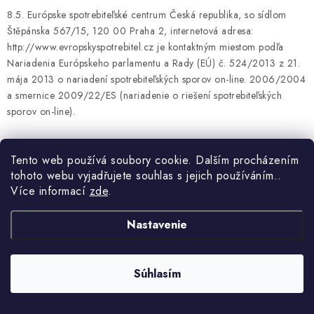
8.5. Európske spotrebiteľské centrum Česká republika, so sídlom
Štěpánska 567/15, 120 00 Praha 2, internetová adresa:
http://www.evropskyspotrebitel.cz je kontaktným miestom podľa
Nariadenia Európskeho parlamentu a Rady (EÚ) č. 524/2013 z 21.
mája 2013 o nariadení spotrebiteľských sporov on-line. 2006/2004
a smernice 2009/22/ES (nariadenie o riešení spotrebiteľských
sporov on-line).
8.6. Kupujúci sa môže obrátiť so sťažnosťou na orgán dohľadu
Tento web používá soubory cookie. Dalším procházením
alebo štátneho dozoru. Predávajúci je oprávnený na predaj tovaru
tohoto webu vyjadřujete souhlas s jejich používáním..
na základe živnostenského oprávnenia. [JA38.1]Živnostenskú
Více informací
zde
.
kontrolu vykonáva v rámci svojej pôsobnosti príslušný živnostenský
úrad. Dozor nad oblasťou ochrany osobných údajov vykonáva Úrad
Nastavenie
pre ochranu osobných údajov. Česká obchodná inšpekcia vykonáva
vo vymedzenom rozsahu okrem iného dozor nad dodržiavaním
Občianskeho zákonníka a zákona č. 634/1992 Zb. o ochrane
Súhlasím
spotrebiteľa v znení neskorších predpisov.
8.7. Kupujúci týmto preberá na seba nebezpečenstvo zmeny