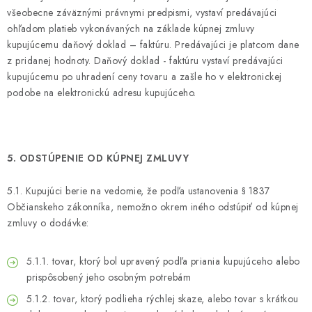
všeobecne záväznými právnymi predpismi, vystaví predávajúci
ohľadom platieb vykonávaných na základe kúpnej zmluvy
kupujúcemu daňový doklad – faktúru. Predávajúci je platcom dane
z pridanej hodnoty. Daňový doklad - faktúru vystaví predávajúci
kupujúcemu po uhradení ceny tovaru a zašle ho v elektronickej
podobe na elektronickú adresu kupujúceho.
5. ODSTÚPENIE OD KÚPNEJ ZMLUVY
5.1. Kupujúci berie na vedomie, že podľa ustanovenia § 1837
Občianskeho zákonníka, nemožno okrem iného odstúpiť od kúpnej
zmluvy o dodávke:
5.1.1. tovar, ktorý bol upravený podľa priania kupujúceho alebo
prispôsobený jeho osobným potrebám
5.1.2. tovar, ktorý podlieha rýchlej skaze, alebo tovar s krátkou