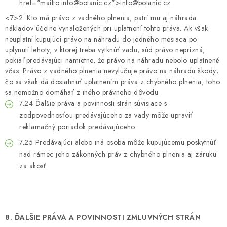
href="mailto:info@botanic.cz">info@botanic.cz.
<7>2. Kto má právo z vadného plnenia, patrí mu aj náhrada
nákladov účelne vynaložených pri uplatnení tohto práva. Ak však
neuplatní kupujúci právo na náhradu do jedného mesiaca po
uplynutí lehoty, v ktorej treba vytknúť vadu, súd právo neprizná,
pokiaľ predávajúci namietne, že právo na náhradu nebolo uplatnené
včas. Právo z vadného plnenia nevylučuje právo na náhradu škody;
čo sa však dá dosiahnuť uplatnením práva z chybného plnenia, toho
sa nemožno domáhať z iného právneho dôvodu.
7.24 Ďalšie práva a povinnosti strán súvisiace s
zodpovednosťou predávajúceho za vady môže upraviť
reklamačný poriadok predávajúceho.
7.25 Predávajúci alebo iná osoba môže kupujúcemu poskytnúť
nad rámec jeho zákonných práv z chybného plnenia aj záruku
za akosť.
8. ĎALŠIE PRÁVA A POVINNOSTI ZMLUVNÝCH STRÁN