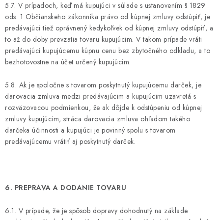
5.7. V prípadoch, keď má kupujúci v súlade s ustanovením § 1829
ods. 1 Občianskeho zákonníka právo od kúpnej zmluvy odstúpiť, je
predávajúci tiež oprávnený kedykoľvek od kúpnej zmluvy odstúpiť, a
to až do doby prevzatia tovaru kupujúcim. V takom prípade vráti
predávajúci kupujúcemu kúpnu cenu bez zbytočného odkladu, a to
bezhotovostne na účet určený kupujúcim.
5.8. Ak je spoločne s tovarom poskytnutý kupujúcemu darček, je
darovacia zmluva medzi predávajúcim a kupujúcim uzavretá s
rozväzovacou podmienkou, že ak dôjde k odstúpeniu od kúpnej
zmluvy kupujúcim, stráca darovacia zmluva ohľadom takého
darčeka účinnosti a kupujúci je povinný spolu s tovarom
predávajúcemu vrátiť aj poskytnutý darček.
6. PREPRAVA A DODANIE TOVARU
6.1. V prípade, že je spôsob dopravy dohodnutý na základe