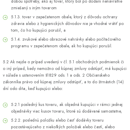
dobou spotreby, ako aj tovar, ktorý bol po dodaní nenávratne
zmiešaný s iným tovarom
5.1.3. tovar v zapečatenom obale, ktorý z dôvodu ochrany
zdravia alebo z hygienických dôvodov nie je vhodné vrátiť po
tom, čo ho kupujúci porušil, a
5.1.4. zvukové alebo obrazové nahrávky alebo počítačového
programu v zapečatenom obale, ak ho kupujúci porušil.
5.2 Ak nejde o prípad uvedený v čl. 5.1 obchodných podmienok či
o iný prípad, kedy nemožno od kúpnej zmluvy odstúpiť, má kupujúci
v súlade s ustanovením §1829 ods. 1 a ods. 2 Občianskeho
zákonníka právo od kúpnej zmluvy odstúpiť, a to do štrnástich (14)
dní odo dňa, keď kupujúci alebo:
5.2.1 posledný kus tovaru, ak objedná kupujúci v rámci jednej
objednávky viac kusov tovaru, ktoré sú dodávané samostatne,
5.2.2. poslednú položku alebo časť dodávky tovaru
pozostávajúceho z niekoľkých položiek alebo častí, alebo