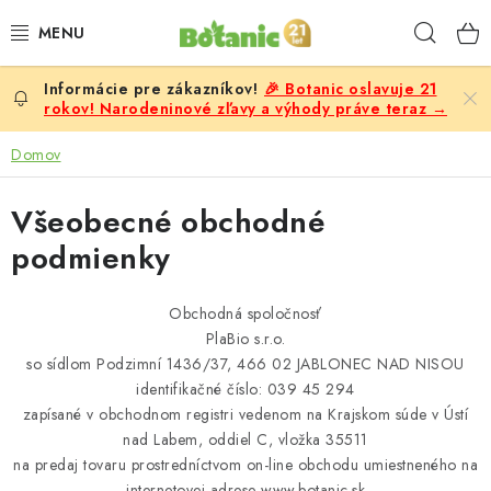
Prejsť
Hľad
na
obsah
🎉 Botanic oslavuje 21
PREMIUM
rokov! Narodeninové zľavy a výhody práve teraz →
DOPLNKY STRAVY
Domov
CIELE
Všeobecné obchodné
podmienky
POTRAVINY A NÁPOJE
Obchodná spoločnosť
ZĽAVY, AKCIE
PlaBio s.r.o.
so sídlom Podzimní 1436/37, 466 02 JABLONEC NAD NISOU
ZLOŽKY
identifikačné číslo: 039 45 294
zapísané v obchodnom registri vedenom na Krajskom súde v Ústí
ŽENY
nad Labem, oddiel C, vložka 35511
na predaj tovaru prostredníctvom on-line obchodu umiestneného na
internetovej adrese www.botanic.sk