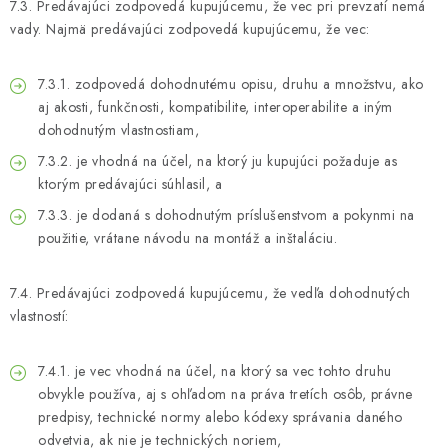
7.3. Predávajúci zodpovedá kupujúcemu, že vec pri prevzatí nemá
vady. Najmä predávajúci zodpovedá kupujúcemu, že vec:
7.3.1. zodpovedá dohodnutému opisu, druhu a množstvu, ako
aj akosti, funkčnosti, kompatibilite, interoperabilite a iným
dohodnutým vlastnostiam,
7.3.2. je vhodná na účel, na ktorý ju kupujúci požaduje as
ktorým predávajúci súhlasil, a
7.3.3. je dodaná s dohodnutým príslušenstvom a pokynmi na
použitie, vrátane návodu na montáž a inštaláciu.
7.4. Predávajúci zodpovedá kupujúcemu, že vedľa dohodnutých
vlastností:
7.4.1. je vec vhodná na účel, na ktorý sa vec tohto druhu
obvykle používa, aj s ohľadom na práva tretích osôb, právne
predpisy, technické normy alebo kódexy správania daného
odvetvia, ak nie je technických noriem,