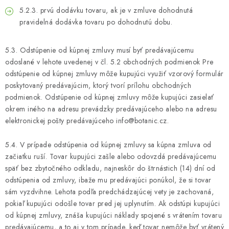
5.2.3. prvú dodávku tovaru, ak je v zmluve dohodnutá
pravidelná dodávka tovaru po dohodnutú dobu.
5.3. Odstúpenie od kúpnej zmluvy musí byť predávajúcemu
odoslané v lehote uvedenej v čl. 5.2 obchodných podmienok Pre
odstúpenie od kúpnej zmluvy môže kupujúci využiť vzorový formulár
poskytovaný predávajúcim, ktorý tvorí prílohu obchodných
podmienok. Odstúpenie od kúpnej zmluvy môže kupujúci zasielať
okrem iného na adresu prevádzky predávajúceho alebo na adresu
elektronickej pošty predávajúceho info@botanic.cz.
5.4. V prípade odstúpenia od kúpnej zmluvy sa kúpna zmluva od
začiatku ruší. Tovar kupujúci zašle alebo odovzdá predávajúcemu
späť bez zbytočného odkladu, najneskôr do štrnástich (14) dní od
odstúpenia od zmluvy, ibaže mu predávajúci ponúkol, že si tovar
sám vyzdvihne. Lehota podľa predchádzajúcej vety je zachovaná,
pokiaľ kupujúci odošle tovar pred jej uplynutím. Ak odstúpi kupujúci
od kúpnej zmluvy, znáša kupujúci náklady spojené s vrátením tovaru
predávajúcemu, a to aj v tom prípade, keď tovar nemôže byť vrátený