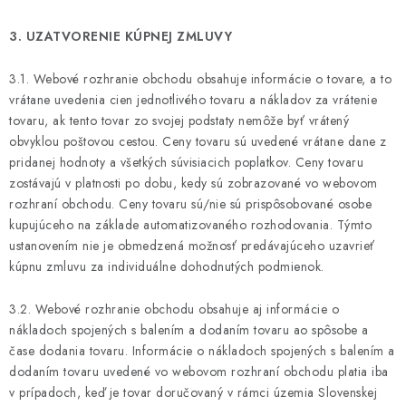
3. UZATVORENIE KÚPNEJ ZMLUVY
3.1. Webové rozhranie obchodu obsahuje informácie o tovare, a to
vrátane uvedenia cien jednotlivého tovaru a nákladov za vrátenie
tovaru, ak tento tovar zo svojej podstaty nemôže byť vrátený
obvyklou poštovou cestou. Ceny tovaru sú uvedené vrátane dane z
pridanej hodnoty a všetkých súvisiacich poplatkov. Ceny tovaru
zostávajú v platnosti po dobu, kedy sú zobrazované vo webovom
rozhraní obchodu. Ceny tovaru sú/nie sú prispôsobované osobe
kupujúceho na základe automatizovaného rozhodovania. Týmto
ustanovením nie je obmedzená možnosť predávajúceho uzavrieť
kúpnu zmluvu za individuálne dohodnutých podmienok.
3.2. Webové rozhranie obchodu obsahuje aj informácie o
nákladoch spojených s balením a dodaním tovaru ao spôsobe a
čase dodania tovaru. Informácie o nákladoch spojených s balením a
dodaním tovaru uvedené vo webovom rozhraní obchodu platia iba
v prípadoch, keď je tovar doručovaný v rámci územia Slovenskej