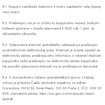
8.1. Kupujúci nadobúda vlastníctvo k tovaru zaplatením celej kúpnej
ceny tovaru.
8.2. Predávajúci nie je vo vzťahu ku kupujúcemu viazaný žiadnymi
kódexmi správania v zmysle ustanovenia § 1820 ods. 1 písm. e)
občianskeho zákonníka.
8.3. Vybavovanie sťažností spotrebiteľov zabezpečuje predávajúci
prostredníctvom elektronickej pošty. Sťažnosti je možné zasielať na
elektronickú adresu predávajúceho. Informáciu o vybavení sťažnosti
kupujúceho zašle predávajúci na elektronickú adresu kupujúceho.
Iné pravidlá vybavovania sťažností nie sú predávajúcim stanovené.
8.4. K mimosúdnemu riešeniu spotrebiteľských sporov z kúpnej
zmluvy je príslušná Česká obchodná inšpekcia, so sídlom
Gorazdova 1969/24, Nové Mesto, 120 00 Praha 2, IČO: 000 20
869, internetová adresa: https://coi.gov.cz/mimosoudni-reseni-
spotreb