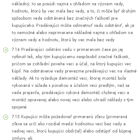
nákladný; to sa posúdi najmä s ohľadom na význam vady,
hodnotu, ktorú by vec mala bez vady, a to, či môže byť druhým
spôsobom vada odstránená bez značných ťažkostí pre
kupujúceho. Predávajúci môže odmietnuť vadu odstrániť, ak je
to nemožné alebo neprimerane nákladné najmä s ohľadom na
význam vady a hodnotu, ktorú by vec mala bez vady.
7.14 Predávajúci odstráni vadu v primeranom čase po jej
vytknutí tak, aby tým kupujúcemu nespôsobil značné ťažkosti,
pričom sa zohľadní povaha veci a účel, na ktorý kupujúci vec
kúpil. Na odstránenie vady prevezme predávajúci vec na vlastné
náklady. Ak to vyžaduje demontáž veci, ktorej montáž bola
vykonaná v súlade s povahou a účelom veci predtým, než sa
vada prejavila, predávajúci vykoná demontáž chybnej veci a
montáž opravenej alebo novej veci alebo uhradí náklady s tým
spojené.
7.15 Kupujúci môže požadovať primeranú zľavu (primeraná
zľava sa určí ako rozdiel medzi hodnotou veci bez vady a
vadnej veci, ktorú kupujúci obdržal) alebo odstúpiť od kúpnej
zmluvy, ak: