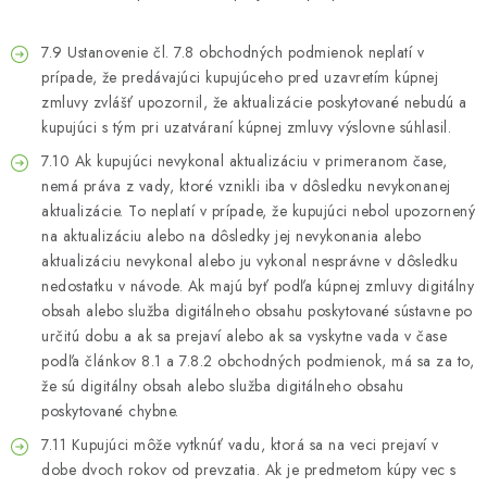
7.9 Ustanovenie čl. 7.8 obchodných podmienok neplatí v
prípade, že predávajúci kupujúceho pred uzavretím kúpnej
zmluvy zvlášť upozornil, že aktualizácie poskytované nebudú a
kupujúci s tým pri uzatváraní kúpnej zmluvy výslovne súhlasil.
7.10 Ak kupujúci nevykonal aktualizáciu v primeranom čase,
nemá práva z vady, ktoré vznikli iba v dôsledku nevykonanej
aktualizácie. To neplatí v prípade, že kupujúci nebol upozornený
na aktualizáciu alebo na dôsledky jej nevykonania alebo
aktualizáciu nevykonal alebo ju vykonal nesprávne v dôsledku
nedostatku v návode. Ak majú byť podľa kúpnej zmluvy digitálny
obsah alebo služba digitálneho obsahu poskytované sústavne po
určitú dobu a ak sa prejaví alebo ak sa vyskytne vada v čase
podľa článkov 8.1 a 7.8.2 obchodných podmienok, má sa za to,
že sú digitálny obsah alebo služba digitálneho obsahu
poskytované chybne.
7.11 Kupujúci môže vytknúť vadu, ktorá sa na veci prejaví v
dobe dvoch rokov od prevzatia. Ak je predmetom kúpy vec s