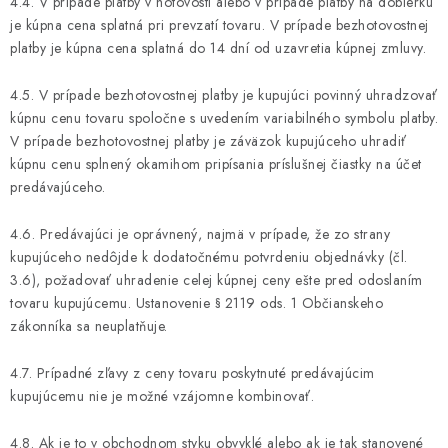
4.4. V prípade platby v hotovosti alebo v prípade platby na dobierku
je kúpna cena splatná pri prevzatí tovaru. V prípade bezhotovostnej
platby je kúpna cena splatná do 14 dní od uzavretia kúpnej zmluvy.
4.5. V prípade bezhotovostnej platby je kupujúci povinný uhradzovať
kúpnu cenu tovaru spoločne s uvedením variabilného symbolu platby.
V prípade bezhotovostnej platby je záväzok kupujúceho uhradiť
kúpnu cenu splnený okamihom pripísania príslušnej čiastky na účet
predávajúceho.
4.6. Predávajúci je oprávnený, najmä v prípade, že zo strany
kupujúceho nedôjde k dodatočnému potvrdeniu objednávky (čl.
3.6), požadovať uhradenie celej kúpnej ceny ešte pred odoslaním
tovaru kupujúcemu. Ustanovenie § 2119 ods. 1 Občianskeho
zákonníka sa neuplatňuje.
4.7. Prípadné zľavy z ceny tovaru poskytnuté predávajúcim
kupujúcemu nie je možné vzájomne kombinovať.
4.8. Ak je to v obchodnom styku obvyklé alebo ak je tak stanovené