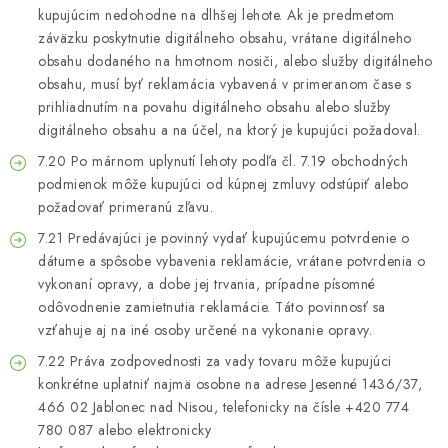
kupujúcim nedohodne na dlhšej lehote. Ak je predmetom
záväzku poskytnutie digitálneho obsahu, vrátane digitálneho
obsahu dodaného na hmotnom nosiči, alebo služby digitálneho
obsahu, musí byť reklamácia vybavená v primeranom čase s
prihliadnutím na povahu digitálneho obsahu alebo služby
digitálneho obsahu a na účel, na ktorý je kupujúci požadoval.
7.20 Po márnom uplynutí lehoty podľa čl. 7.19 obchodných
podmienok môže kupujúci od kúpnej zmluvy odstúpiť alebo
požadovať primeranú zľavu.
7.21 Predávajúci je povinný vydať kupujúcemu potvrdenie o
dátume a spôsobe vybavenia reklamácie, vrátane potvrdenia o
vykonaní opravy, a dobe jej trvania, prípadne písomné
odôvodnenie zamietnutia reklamácie. Táto povinnosť sa
vzťahuje aj na iné osoby určené na vykonanie opravy.
7.22 Práva zodpovednosti za vady tovaru môže kupujúci
konkrétne uplatniť najmä osobne na adrese Jesenné 1436/37,
466 02 Jablonec nad Nisou, telefonicky na čísle +420 774
780 087 alebo elektronicky