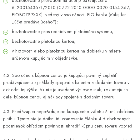
bezhotovostne prevodom na účet predávajúceho
č. 2001543671/2010 (CZ22 2010 0000 0020 0154 367,
FIOBCZPPXXX) vedený v spoločnosti FIO banka (ďalej len
„účet predávajúceho“);
bezhotovostne prostredníctvom platobného systému;
bezhotovostne platobnou kartou;
v hotovosti alebo platobnou kartou na dobierku v mieste
určenom kupujúcim v objednávke.
4.2. Spoločne s kúpnou cenou je kupujúci povinný zaplatiť
predávajúcemu aj náklady spojené s balením a dodaním tovaru v
dohodnutej výške. Ak nie je uvedené výslovne inak, rozumejú sa
ďalej kúpnou cenou aj náklady spojené s dodaním tovaru.
4.3. Predávajúci nepožaduje od kupujúceho zálohu či inú obdobnú
platbu. Týmto nie je dotknuté ustanovenie článku 4.6 obchodných
podmienok ohľadom povinnosti uhradiť kúpnu cenu tovaru vopred.