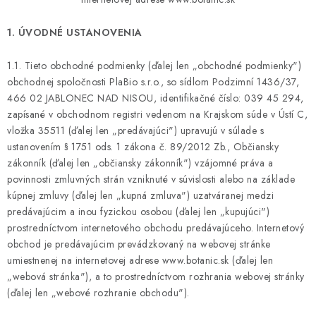
MUŽI
1. ÚVODNÉ USTANOVENIA
OSTATNÉ
1.1. Tieto obchodné podmienky (ďalej len „obchodné podmienky")
DOVOLENKA
obchodnej spoločnosti PlaBio s.r.o., so sídlom Podzimní 1436/37,
466 02 JABLONEC NAD NISOU, identifikačné číslo: 039 45 294,
Doprava a platba
Recenzie
Vernostný program
zapísané v obchodnom registri vedenom na Krajskom súde v Ústí C,
vložka 35511 (ďalej len „predávajúci") upravujú v súlade s
Prečo Botanic?
Kontakty
ustanovením § 1751 ods. 1 zákona č. 89/2012 Zb., Občiansky
zákonník (ďalej len „občiansky zákonník") vzájomné práva a
povinnosti zmluvných strán vzniknuté v súvislosti alebo na základe
kúpnej zmluvy (ďalej len „kupná zmluva") uzatváranej medzi
predávajúcim a inou fyzickou osobou (ďalej len „kupujúci")
prostredníctvom internetového obchodu predávajúceho. Internetový
obchod je predávajúcim prevádzkovaný na webovej stránke
umiestnenej na internetovej adrese www.botanic.sk (ďalej len
„webová stránka"), a to prostredníctvom rozhrania webovej stránky
(ďalej len „webové rozhranie obchodu").