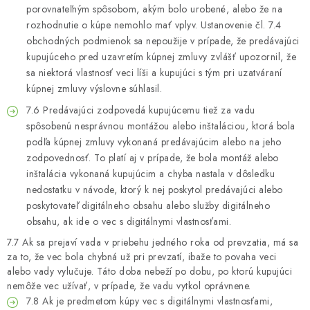
porovnateľným spôsobom, akým bolo urobené, alebo že na
rozhodnutie o kúpe nemohlo mať vplyv. Ustanovenie čl. 7.4
obchodných podmienok sa nepoužije v prípade, že predávajúci
kupujúceho pred uzavretím kúpnej zmluvy zvlášť upozornil, že
sa niektorá vlastnosť veci líši a kupujúci s tým pri uzatváraní
kúpnej zmluvy výslovne súhlasil.
7.6 Predávajúci zodpovedá kupujúcemu tiež za vadu
spôsobenú nesprávnou montážou alebo inštaláciou, ktorá bola
podľa kúpnej zmluvy vykonaná predávajúcim alebo na jeho
zodpovednosť. To platí aj v prípade, že bola montáž alebo
inštalácia vykonaná kupujúcim a chyba nastala v dôsledku
nedostatku v návode, ktorý k nej poskytol predávajúci alebo
poskytovateľ digitálneho obsahu alebo služby digitálneho
obsahu, ak ide o vec s digitálnymi vlastnosťami.
7.7 Ak sa prejaví vada v priebehu jedného roka od prevzatia, má sa
za to, že vec bola chybná už pri prevzatí, ibaže to povaha veci
alebo vady vylučuje. Táto doba nebeží po dobu, po ktorú kupujúci
nemôže vec užívať, v prípade, že vadu vytkol oprávnene.
7.8 Ak je predmetom kúpy vec s digitálnymi vlastnosťami,