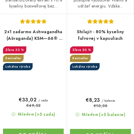
Štandardizovaný extrakt s 70%
postupne vybudovať vitalitu a
kyseliny boswellovej bez...
udržať energiu. Vďaka...
2+1 zadarmo Ashwagandha
Shilajit - 80% kyseliny
(Ašvaganda) KSM—66® -
fulvovej v kapsuliach
Kapsle BIO
33 %
20 %
Bestseller
Bestseller
Lokálna výroba
Lokálna výroba
€33,02
€8,23
/ sada
/ balenie
€49,52
€10,30
(>5 sada)
(>5 balenie)
Skladom
Skladom