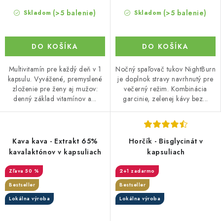
(>5 balenie)
(>5 balenie)
Skladom
Skladom
DO KOŠÍKA
DO KOŠÍKA
Multivitamín pre každý deň v 1
Nočný spaľovač tukov NightBurn
kapsulu. Vyvážené, premyslené
je doplnok stravy navrhnutý pre
zloženie pre ženy aj mužov:
večerný režim. Kombinácia
denný základ vitamínov a...
garcinie, zelenej kávy bez...
Kava kava - Extrakt 65%
Horčík - Bisglycinát v
kavalaktónov v kapsuliach
kapsuliach
50 %
2+1 zadarmo
Bestseller
Bestseller
Lokálna výroba
Lokálna výroba