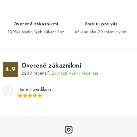
v
n
k
i
y
e
v
Overené zákazníkmi
Sme tu pre vás
ý
100%+ spokojných zákazníkov
už viac ako 20 rokov s vami
p
i
s
u
Overené zákazníkmi
4.9
2289
recenzií.
Zobraziť všetky recenzie
Hana Hovadíková