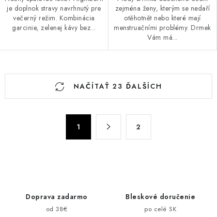
je doplnok stravy navrhnutý pre
zejména ženy, kterým se nedaří
večerný režim. Kombinácia
otěhotnět nebo které mají
garcinie, zelenej kávy bez...
menstruačními problémy. Drmek
Vám má...
O
NAČÍTAŤ 23 ĎALŠÍCH
v
l
á
S
d
1
2
t
a
r
c
á
n
i
k
e
o
p
Doprava zadarmo
Bleskové doručenie
v
r
od 38€
po celé SK
a