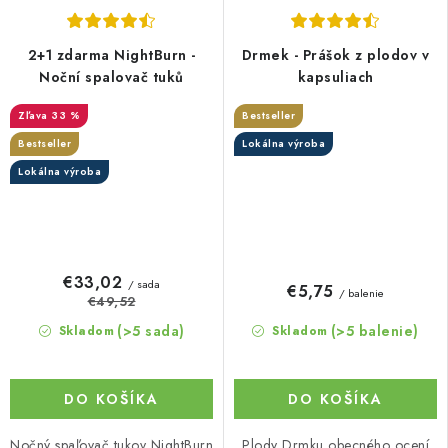
2+1 zdarma NightBurn -
Drmek - Prášok z plodov v
Noční spalovač tuků
kapsuliach
33 %
Bestseller
Bestseller
Lokálna výroba
Lokálna výroba
€33,02
/ sada
€5,75
/ balenie
€49,52
(>5 sada)
(>5 balenie)
Skladom
Skladom
DO KOŠÍKA
DO KOŠÍKA
Nočný spaľovač tukov NightBurn
Plody Drmku obecného ocení