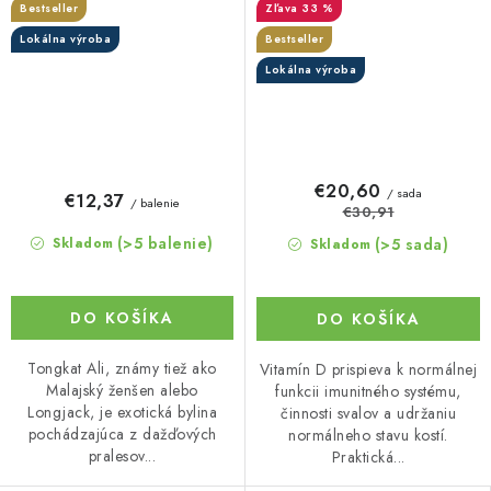
Bestseller
33 %
Lokálna výroba
Bestseller
Lokálna výroba
€20,60
/ sada
€12,37
/ balenie
€30,91
(>5 balenie)
(>5 sada)
Skladom
Skladom
DO KOŠÍKA
DO KOŠÍKA
Tongkat Ali, známy tiež ako
Vitamín D prispieva k normálnej
Malajský ženšen alebo
funkcii imunitného systému,
Longjack, je exotická bylina
činnosti svalov a udržaniu
pochádzajúca z dažďových
normálneho stavu kostí.
pralesov...
Praktická...