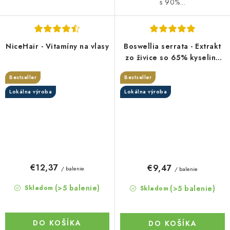
s 90%...
NiceHair - Vitamíny na vlasy
Boswellia serrata - Extrakt
zo živice so 65% kyseliny
boswelovej v kapsuliach
Bestseller
Bestseller
Lokálna výroba
Lokálna výroba
€12,37
€9,47
/ balenie
/ balenie
(>5 balenie)
(>5 balenie)
Skladom
Skladom
DO KOŠÍKA
DO KOŠÍKA