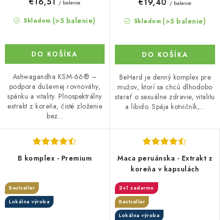
€16,51
€19,40
/ balenie
/ balenie
(>5 balenie)
(>5 balenie)
Skladom
Skladom
DO KOŠÍKA
DO KOŠÍKA
Ashwagandha KSM-66® –
BeHard je denný komplex pre
podpora duševnej rovnováhy,
mužov, ktorí sa chcú dlhodobo
spánku a vitality. Plnospektrálny
starať o sexuálne zdravie, vitalitu
extrakt z koreňa, čisté zloženie
a libido. Spája kotvičník,...
bez...
B komplex - Premium
Maca peruánska - Extrakt z
koreňa v kapsulách
Bestseller
2+1 zadarmo
Lokálna výroba
Bestseller
Lokálna výroba