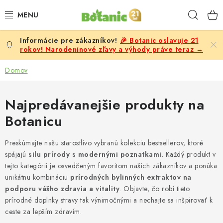
Prejsť
Hľad
na
obsah
🎉 Botanic oslavuje 21
PREMIUM
rokov! Narodeninové zľavy a výhody práve teraz →
DOPLNKY STRAVY
Domov
CIELE
Najpredávanejšie produkty na
Botanicu
POTRAVINY A NÁPOJE
Preskúmajte našu starostlivo vybranú kolekciu bestsellerov, ktoré
ZĽAVY, AKCIE
spájajú
silu prírody s modernými poznatkami
. Každý produkt v
tejto kategórii je osvedčeným favoritom našich zákazníkov a ponúka
ZLOŽKY
unikátnu kombináciu
prírodných bylinných extraktov na
podporu vášho zdravia a vitality
. Objavte, čo robí tieto
ŽENY
prírodné doplnky stravy tak výnimočnými a nechajte sa inšpirovať k
ceste za lepším zdravím.