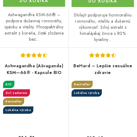
DO KOŠÍKA
DO KOŠÍKA
Ashwagandha KSM-66® –
Shilajit podporuje hormonálnu
podpora duševnej rovnováhy,
rovnováhu, vitalitu a duševnú
spánku a vitality. Plnospektrálny
výkonnosť. Silný extrakt z
extrakt z koreňa, čisté zloženie
himalájskej živice s 80%
bez...
kyseliny...
Ashwagandha (Ašvaganda)
BeHard – Lepšie sexuálne
KSM—66® - Kapsule BIO
zdravie
BIO
Bestseller
2+1 zadarmo
Lokálna výroba
Bestseller
Lokálna výroba