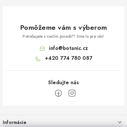
Pomôžeme vám s výberom
Potrebujete s niečím poradiť? Sme tu pre vás!
info
@
botanic.cz
+420 774 780 087
Z
á
Informácie
p