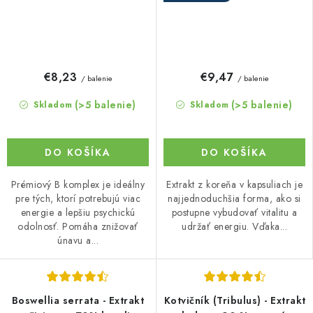
€8,23
€9,47
/ balenie
/ balenie
(>5 balenie)
(>5 balenie)
Skladom
Skladom
DO KOŠÍKA
DO KOŠÍKA
Prémiový B komplex je ideálny
Extrakt z koreňa v kapsuliach je
pre tých, ktorí potrebujú viac
najjednoduchšia forma, ako si
energie a lepšiu psychickú
postupne vybudovať vitalitu a
odolnosť. Pomáha znižovať
udržať energiu. Vďaka...
únavu a...
Boswellia serrata - Extrakt
Kotvičník (Tribulus) - Extrakt