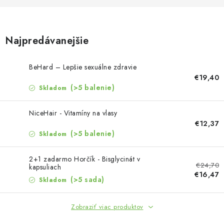
MUŽI
OSTATNÉ
Najpredávanejšie
DOVOLENKA
BeHard – Lepšie sexuálne zdravie
€19,40
Doprava a platba
Recenzie
Vernostný program
(>5 balenie)
Skladom
Prečo Botanic?
Kontakty
NiceHair - Vitamíny na vlasy
€12,37
(>5 balenie)
Skladom
2+1 zadarmo Horčík - Bisglycinát v
€24,70
kapsuliach
€16,47
(>5 sada)
Skladom
Zobraziť viac produktov