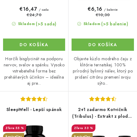
o
€16,47
€6,16
/ sada
/ balenie
v
€24,70
€10,30
(>5 sada)
(>5 balenie)
Skladom
Skladom
DO KOŠÍKA
DO KOŠÍKA
Horčík bisglycinát na podporu
Objavte kúzlo modrého čaju z
nervov, svalov a spánku. Vysoko
klitórie ternatskej. 100%
vstrebateľná forma bez
prírodný bylinný nálev, ktorý po
preháňavých účinkov – ideálna
pridaní citrónu premení svoju
aj pre...
sýto...
SleepWell - Lepší spánok
2+1 zadarmo Kotvičník
(Tribulus) - Extrakt z plodov
s 90 % saponínov v kapslích
55 %
33 %
Bestseller
Bestseller