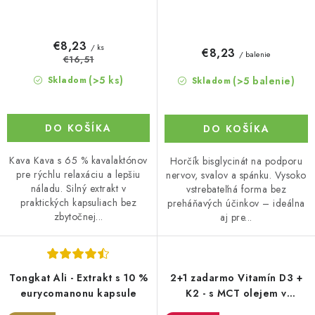
€8,23
/ ks
€8,23
/ balenie
€16,51
(>5 ks)
(>5 balenie)
Skladom
Skladom
DO KOŠÍKA
DO KOŠÍKA
Kava Kava s 65 % kavalaktónov
Horčík bisglycinát na podporu
pre rýchlu relaxáciu a lepšiu
nervov, svalov a spánku. Vysoko
náladu. Silný extrakt v
vstrebateľná forma bez
praktických kapsuliach bez
preháňavých účinkov – ideálna
zbytočnej...
aj pre...
Tongkat Ali - Extrakt s 10 %
2+1 zadarmo Vitamín D3 +
eurycomanonu kapsule
K2 - s MCT olejem v
kapslích