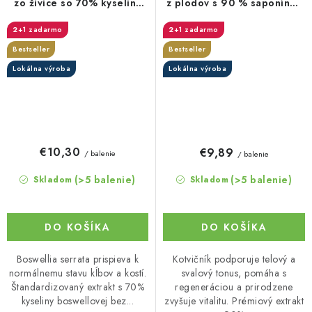
zo živice so 70% kyseliny
z plodov s 90 % saponínov
boswelovej (Boswellin®️
v kapsulách
2+1 zadarmo
2+1 zadarmo
HBD Sabinsa) v kapsuliach
Bestseller
Bestseller
Lokálna výroba
Lokálna výroba
€10,30
€9,89
/ balenie
/ balenie
(>5 balenie)
(>5 balenie)
Skladom
Skladom
DO KOŠÍKA
DO KOŠÍKA
Boswellia serrata prispieva k
Kotvičník podporuje telový a
normálnemu stavu kĺbov a kostí.
svalový tonus, pomáha s
Štandardizovaný extrakt s 70%
regeneráciou a prirodzene
kyseliny boswellovej bez...
zvyšuje vitalitu. Prémiový extrakt