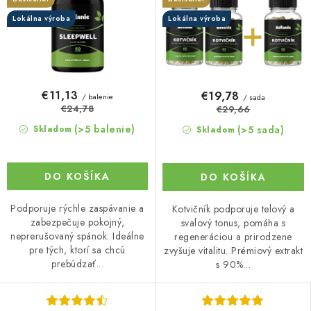
Lokálna výroba
Lokálna výroba
€11,13
€19,78
/ balenie
/ sada
€24,78
€29,66
(>5 balenie)
(>5 sada)
Skladom
Skladom
DO KOŠÍKA
DO KOŠÍKA
Podporuje rýchle zaspávanie a
Kotvičník podporuje telový a
zabezpečuje pokojný,
svalový tonus, pomáha s
neprerušovaný spánok. Ideálne
regeneráciou a prirodzene
pre tých, ktorí sa chcú
zvyšuje vitalitu. Prémiový extrakt
prebúdzať...
s 90%...