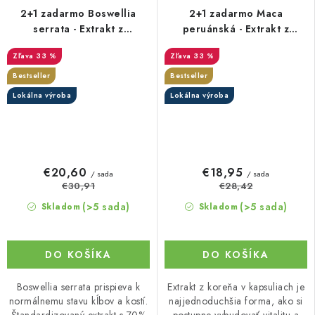
2+1 zadarmo Boswellia
2+1 zadarmo Maca
serrata - Extrakt z
peruánská - Extrakt z
pryskyřice s 70% kyseliny
kořene v kapslích
33 %
33 %
boswelové (Boswellin®️
HBD Sabinsa) v kapslích
Bestseller
Bestseller
Lokálna výroba
Lokálna výroba
€20,60
€18,95
/ sada
/ sada
€30,91
€28,42
(>5 sada)
(>5 sada)
Skladom
Skladom
DO KOŠÍKA
DO KOŠÍKA
Boswellia serrata prispieva k
Extrakt z koreňa v kapsuliach je
normálnemu stavu kĺbov a kostí.
najjednoduchšia forma, ako si