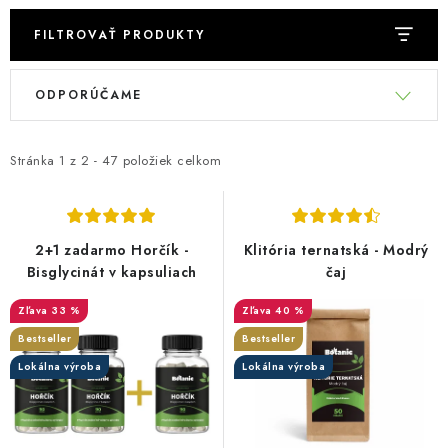
FILTROVAŤ PRODUKTY
V
R
ODPORÚČAME
ý
a
p
d
i
e
Stránka
1
z
2
-
47
položiek celkom
s
n
p
i
r
e
2+1 zadarmo Horčík -
Klitória ternatská - Modrý
o
p
Bisglycinát v kapsuliach
čaj
d
r
33 %
40 %
u
o
Bestseller
Bestseller
k
d
Lokálna výroba
Lokálna výroba
t
u
o
k
v
t