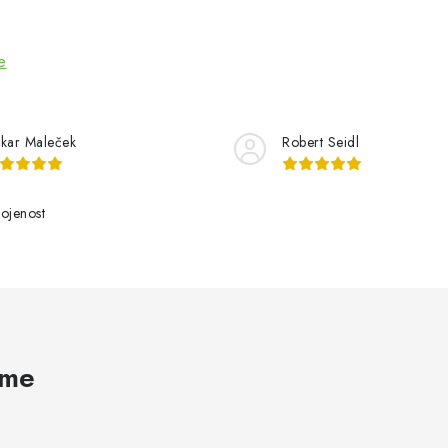
e
kar Maleček
Robert Seidl
ojenost
ame