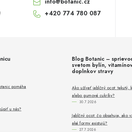
info
@
botanic.cz
+420 774 780 087
!
nicu
Blog Botanic – sprievo
svetom bylín, vitamíno
doplnkov stravy
Botanic pomáha
Ako užívať jablčný ocot: tekutý, 
alebo gumové cukríky?
30.7.2026
úpiť u nás?
Jablčný ocot: čo obsahuje, ako v
aké formy existujú?
27.7.2026