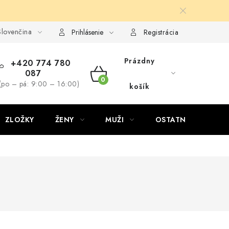
lovenčina
Prihlásenie
Registrácia
Prázdny
+420 774 780
087
NÁKUPNÝ
(po – pá: 9:00 – 16:00)
košík
KOŠÍK
ZLOŽKY
ŽENY
MUŽI
OSTATNÉ
D