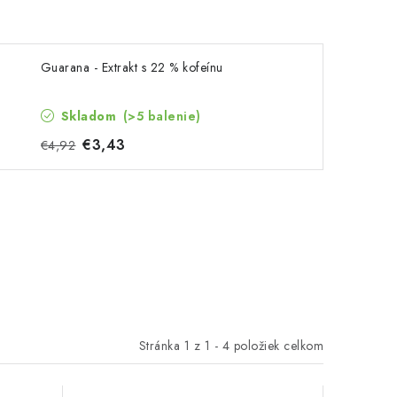
Guarana - Extrakt s 22 % kofeínu
Skladom
(>5 balenie)
€3,43
€4,92
Stránka
1
z
1
-
4
položiek celkom