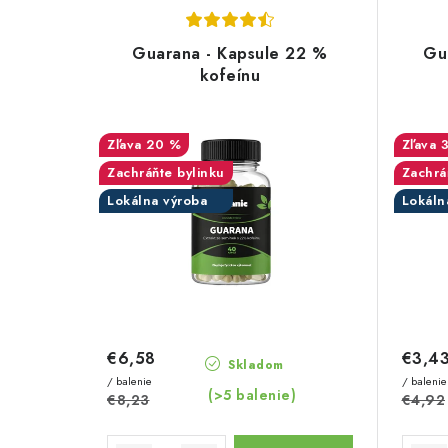
V
d
ý
e
Guarana - Kapsule 22 %
Gu
p
kofeínu
n
i
i
s
20 %
e
Zachráňte bylinku
Zachrá
p
p
Lokálna výroba
Lokáln
r
r
o
o
d
d
u
u
€6,58
€3,4
Skladom
k
k
/ balenie
/ balenie
(>5 balenie)
€8,23
€4,92
t
t