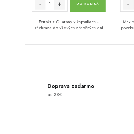
o
o
DO KOŠÍKA
v
v
Extrakt z Guarany v kapsuliach -
Maxim
záchrana do všetkých náročných dní
povzbu
O
v
l
Doprava zadarmo
od 38€
á
d
a
c