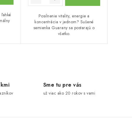
 ľahké
Posilnenie vitality, energie a
málny
koncentrácia v jednom? Sušené
semienka Guarany sa postarajú o
všetko.
íkmi
Sme tu pre vás
azníkov
už viac ako 20 rokov s vami