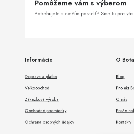
Pomôžeme vám s výberom
Potrebujete s niečím poradiť? Sme tu pre vás
Z
á
Informácie
O Bota
p
ä
Doprava a platba
Blog
t
Veľkoobchod
Projekt 
i
Zákazková výroba
O nás
e
Obchodné podmienky
Prečo nak
Ochrana osobných údajov
Kontakty