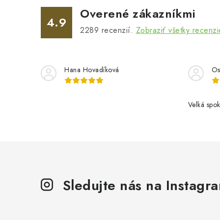
i
Overené zákazníkmi
e
4.9
2289
recenzií.
Zobraziť všetky recenzi
p
r
v
Hana Hovadíková
Os
k
y
Velká spok
v
ý
p
i
s
Sledujte nás na Instagr
u