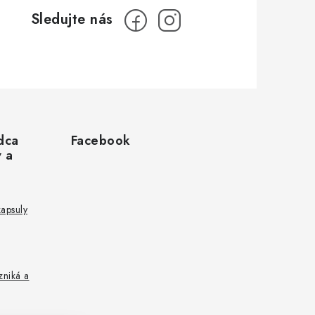
dca
Facebook
v a
kapsuly
zniká a