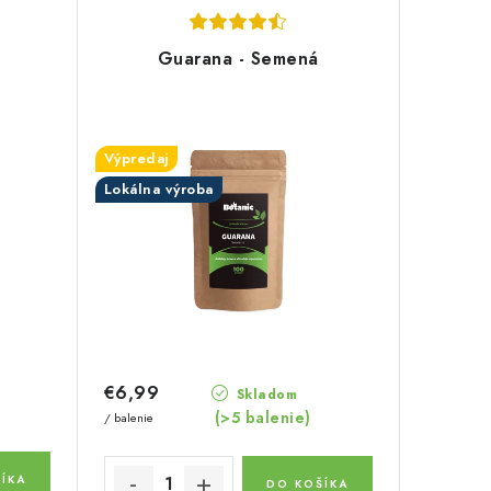
Guarana - Semená
Výpredaj
Lokálna výroba
€6,99
Skladom
(>5 balenie)
/ balenie
ÍKA
DO KOŠÍKA