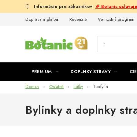
Prejsť
🎉 Botanic oslavuj
na
obsah
Doprava a platba
Recenzie
Vernostný program
PREMIUM
DOPLNKY STRAVY
CIE
Domov
Ostatné
Látky
Teofylín
Bylinky a doplnky str