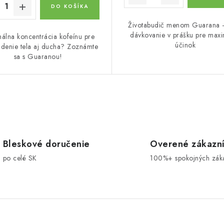
DO KOŠÍKA
Životabudič menom Guarana -
dávkovanie v prášku pre maxi
álna koncentrácia kofeínu pre
účinok
denie tela aj ducha? Zoznámte
sa s Guaranou!
Bleskové doručenie
Overené zákazn
po celé SK
100%+ spokojných zák