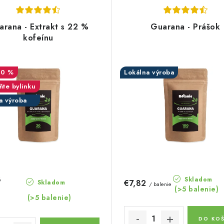
arana - Extrakt s 22 %
Guarana - Prášok
kofeínu
30 %
Lokálna výroba
ňte bylinku
a výroba
3
Skladom
€7,82
Skladom
/ balenie
(>5 balenie)
(>5 balenie)
DO KOŠ