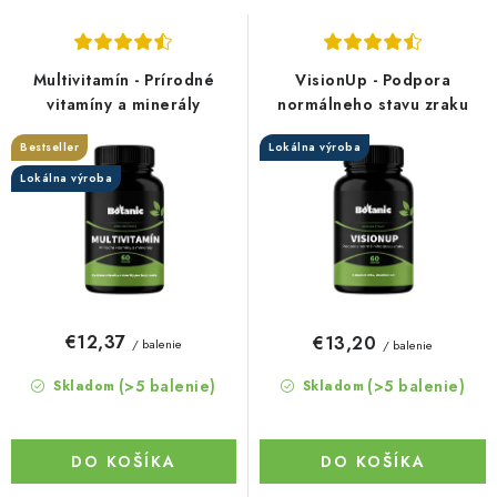
s
n
p
i
r
e
Multivitamín - Prírodné
VisionUp - Podpora
o
p
vitamíny a minerály
normálneho stavu zraku
d
r
Bestseller
Lokálna výroba
u
o
Lokálna výroba
k
d
t
u
o
k
v
t
o
€12,37
€13,20
/ balenie
/ balenie
v
(>5 balenie)
(>5 balenie)
Skladom
Skladom
DO KOŠÍKA
DO KOŠÍKA