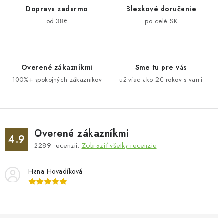
d
Doprava zadarmo
Bleskové doručenie
a
od 38€
po celé SK
c
i
e
Overené zákazníkmi
Sme tu pre vás
p
100%+ spokojných zákazníkov
už viac ako 20 rokov s vami
r
v
k
y
v
Overené zákazníkmi
4.9
ý
2289
recenzií.
Zobraziť všetky recenzie
p
i
Hana Hovadíková
s
u