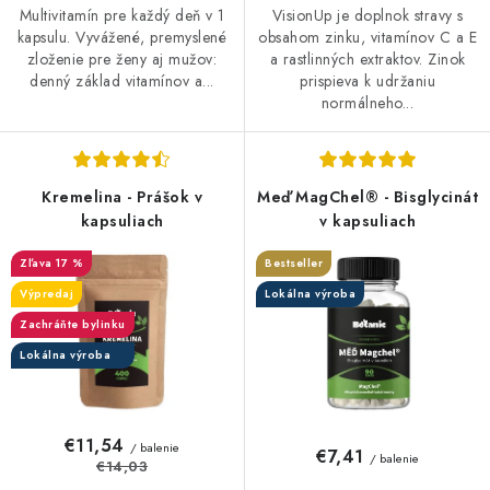
Multivitamín pre každý deň v 1
VisionUp je doplnok stravy s
kapsulu. Vyvážené, premyslené
obsahom zinku, vitamínov C a E
zloženie pre ženy aj mužov:
a rastlinných extraktov. Zinok
denný základ vitamínov a...
prispieva k udržaniu
normálneho...
Kremelina - Prášok v
Meď MagChel® - Bisglycinát
kapsuliach
v kapsuliach
17 %
Bestseller
Výpredaj
Lokálna výroba
Zachráňte bylinku
Lokálna výroba
€11,54
/ balenie
€7,41
/ balenie
€14,03