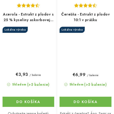
Acerola - Extrakt z plodov s
Čerešňa - Extrakt z plodov
25 % kyseliny askorbovej v
10:1 v prášku
prášku
Lokálna výroba
Lokálna výroba
€3,93
€6,99
/ balenie
/ balenie
(>5 balenie)
(>5 balenie)
Skladom
Skladom
DO KOŠÍKA
DO KOŠÍKA
Ochutnajte jemne kyslastú
Extrakt z čerešne? Áno. Sami sa