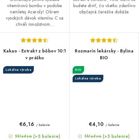
vitamínovú bombu v podobe
budete diviť, čo všetko zdanlivo
namletej Aceroly! Okrem
obyčajná čerešňa dokáže.
vysokých dávok vitamínu C sa
chváli množstvom...
Kakao - Extrakt z bôbov 10:1
Rozmarín lekársky - Bylina
v prášku
BIO
Lokálna výroba
BIO
Lokálna výroba
€6,16
€4,10
/ balenie
/ balenie
(>5 balenie)
(>5 balenie)
Skladom
Skladom