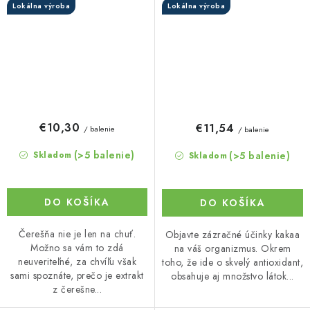
Lokálna výroba
Lokálna výroba
€10,30
€11,54
/ balenie
/ balenie
(>5 balenie)
(>5 balenie)
Skladom
Skladom
DO KOŠÍKA
DO KOŠÍKA
Čerešňa nie je len na chuť.
Objavte zázračné účinky kakaa
Možno sa vám to zdá
na váš organizmus. Okrem
neuveriteľné, za chvíľu však
toho, že ide o skvelý antioxidant,
sami spoznáte, prečo je extrakt
obsahuje aj množstvo látok...
z čerešne...