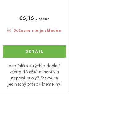
€6,16
/ balenie
Dočasne nie je skladom
DETAIL
Ako ľahko a rýchlo doplniť
všetky dôležité minerály a
stopové prvky? Stavte na
jedinečný prášok kremeliny.
O
v
l
á