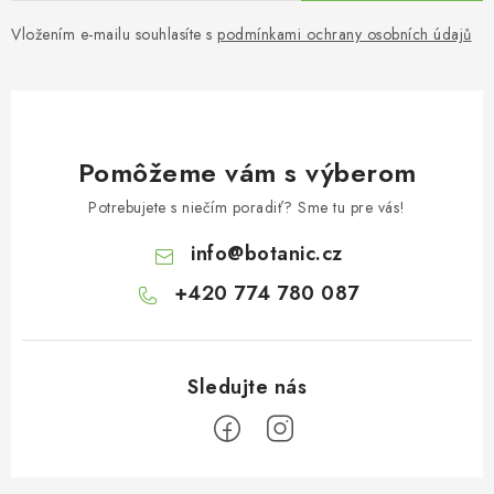
Vložením e-mailu souhlasíte s
podmínkami ochrany osobních údajů
Pomôžeme vám s výberom
Potrebujete s niečím poradiť? Sme tu pre vás!
info
@
botanic.cz
+420 774 780 087
Z