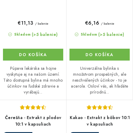
€11,13
€6,16
/ balenie
/ balenie
(>5 balenie)
(>5 balenie)
Skladom
Skladom
DO KOŠÍKA
DO KOŠÍKA
Púpava lekárska sa hojne
Univerzálna bylinka s
vyskytuje aj na našom území.
množstvom prospešných, ale
Táto dostupná bylina má mnoho
neschválených účinkov - to je
účinkov na ľudské zdravie a
acerola. Osloví vás, ak hľadáte
vyrábajú...
prírodnú...
Čerešňa - Extrakt z plodov
Kakao - Extrakt z bôbov 10:1
10:1 v kapsuliach
v kapsuliach