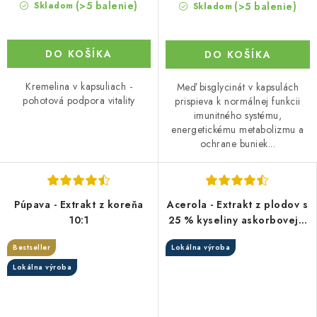
(>5 balenie)
(>5 balenie)
Skladom
Skladom
DO KOŠÍKA
DO KOŠÍKA
Kremelina v kapsuliach -
Meď bisglycinát v kapsulách
pohotová podpora vitality
prispieva k normálnej funkcii
imunitného systému,
energetickému metabolizmu a
ochrane buniek...
Púpava - Extrakt z koreňa
Acerola - Extrakt z plodov s
10:1
25 % kyseliny askorbovej v
kapsulách
Bestseller
Lokálna výroba
Lokálna výroba