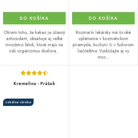
DO KOŠÍKA
DO KOŠÍKA
Okrem toho, že kakao je úžasný
Rozmarín lekársky má široké
antioxidant, obsahuje aj veľké
uplatnenie v kozmetickom
množstvo látok, ktoré majú na
priemysle, kuchyni či v ľudovom
náš organizmus doslova...
liečiteľstve. Vyskúšajte aj vy
moc...
Kremelina - Prášok
Lokálna výroba