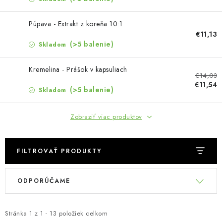
MUŽI
Púpava - Extrakt z koreňa 10:1
OSTATNÉ
€11,13
(>5 balenie)
Skladom
DOVOLENKA
Kremelina - Prášok v kapsuliach
€14,03
Doprava a platba
Recenzie
Vernostný program
€11,54
(>5 balenie)
Skladom
Prečo Botanic?
Kontakty
Zobraziť viac produktov
FILTROVAŤ PRODUKTY
V
R
ODPORÚČAME
ý
a
p
d
i
e
Stránka
1
z
1
-
13
položiek celkom