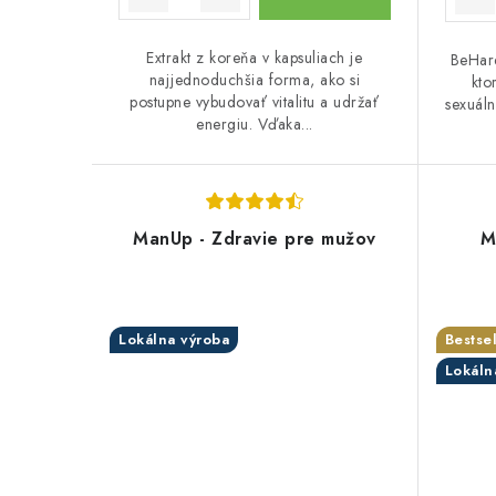
o
o
v
v
Extrakt z koreňa v kapsuliach je
BeHar
najjednoduchšia forma, ako si
kto
postupne vybudovať vitalitu a udržať
sexuáln
energiu. Vďaka...
ManUp - Zdravie pre mužov
M
Lokálna výroba
Bestsel
Lokáln