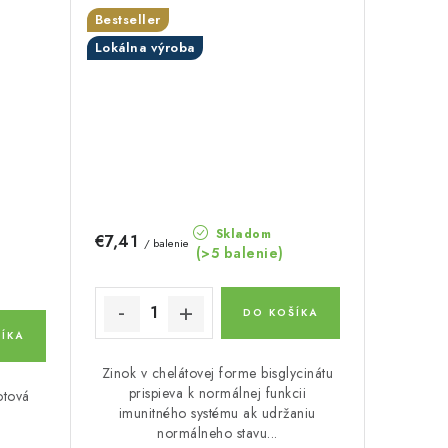
Bestseller
Lokálna výroba
Skladom
€7,41
/ balenie
(>5 balenie)
DO KOŠÍKA
ÍKA
Zinok v chelátovej forme bisglycinátu
prispieva k normálnej funkcii
otová
imunitného systému ak udržaniu
normálneho stavu...