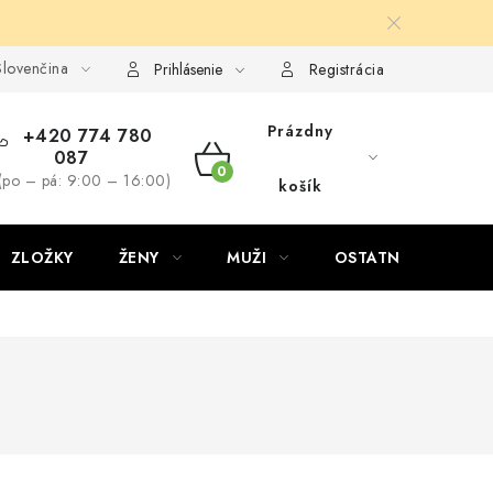
lovenčina
Prihlásenie
Registrácia
Prázdny
+420 774 780
087
NÁKUPNÝ
(po – pá: 9:00 – 16:00)
košík
KOŠÍK
ZLOŽKY
ŽENY
MUŽI
OSTATNÉ
D