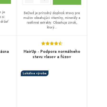
h je
BeDad je prírodný doplnok stravy pre
 si
mužov obsahujúci vitamíny, minerály a
udržať
rastlinné extrakty. Obsahuje zinok,
ktorý...
rásna
HairUp - Podpora normálneho
stavu vlasov a fúzov
Lokálna výroba