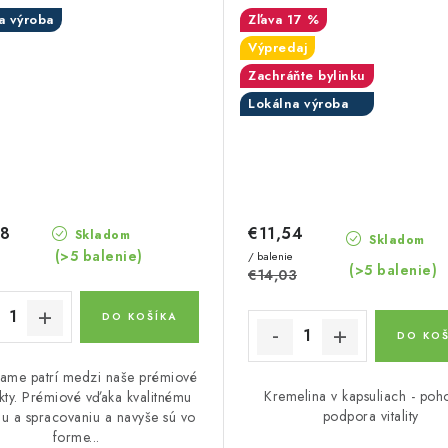
a výroba
17 %
Výpredaj
Zachráňte bylinku
Lokálna výroba
68
€11,54
Skladom
Skladom
(>5 balenie)
/ balenie
(>5 balenie)
€14,03
DO KOŠÍKA
DO KOŠ
ame patrí medzi naše prémiové
Kremelina v kapsuliach - poh
kty. Prémiové vďaka kvalitnému
podpora vitality
iu a spracovaniu a navyše sú vo
forme...