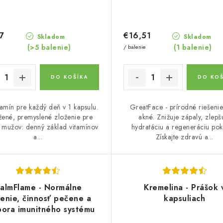
7
€16,51
Skladom
Skladom
(>5 balenie)
(1 balenie)
/ balenie
DO KOŠÍKA
DO KOŠ
tamín pre každý deň v 1 kapsulu.
GreatFace - prírodné riešenie
ené, premyslené zloženie pre
akné. Znižuje zápaly, zlepš
j mužov: denný základ vitamínov
hydratáciu a regeneráciu pok
a...
Získajte zdravú a...
almFlame - Normálne
Kremelina - Prášok 
venie, činnosť pečene a
kapsuliach
ora imunitného systému