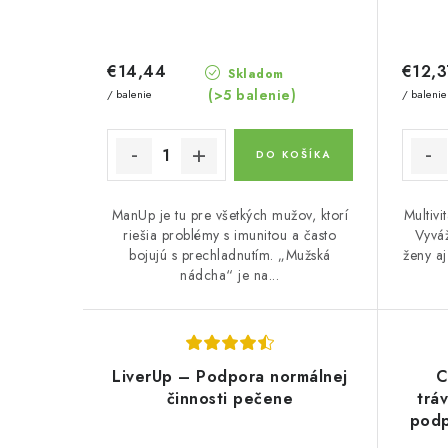
€14,44
€12,3
Skladom
(>5 balenie)
/ balenie
/ balenie
DO KOŠÍKA
ManUp je tu pre všetkých mužov, ktorí
Multivi
riešia problémy s imunitou a často
Vyváž
bojujú s prechladnutím. „Mužská
ženy a
nádcha“ je na...
LiverUp – Podpora normálnej
C
činnosti pečene
trá
podp