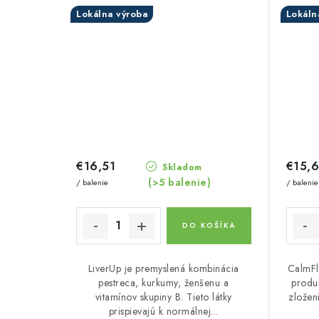
Lokálna výroba
Lokáln
€16,51
€15,
Skladom
(>5 balenie)
/ balenie
/ balenie
DO KOŠÍKA
LiverUp je premyslená kombinácia
CalmFl
pestreca, kurkumy, ženšenu a
produ
vitamínov skupiny B. Tieto látky
zložen
prispievajú k normálnej...