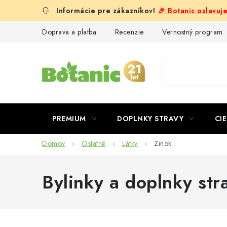
Prejsť
🎉 Botanic oslavuj
na
obsah
Doprava a platba
Recenzie
Vernostný program
PREMIUM
DOPLNKY STRAVY
CIE
Domov
Ostatné
Látky
Zinok
Bylinky a doplnky str