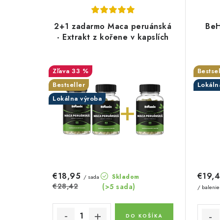
V
d
ý
e
2+1 zadarmo Maca peruánská
BeH
p
- Extrakt z kořene v kapslích
n
i
i
s
33 %
Bestsel
e
Bestseller
Lokáln
p
p
Lokálna výroba
r
r
o
o
d
d
u
u
€18,95
€19,
Skladom
/ sada
k
€28,42
(>5 sada)
k
/ balenie
t
t
DO KOŠÍKA