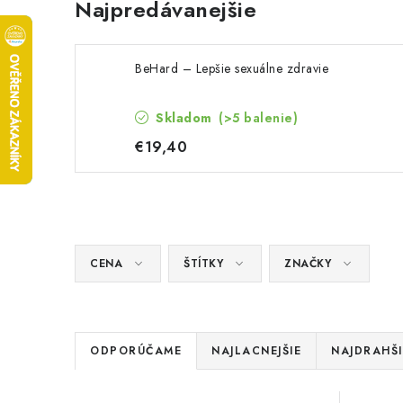
Najpredávanejšie
BeHard – Lepšie sexuálne zdravie
Skladom
(>5 balenie)
€19,40
CENA
ŠTÍTKY
ZNAČKY
R
ODPORÚČAME
NAJLACNEJŠIE
NAJDRAHŠI
a