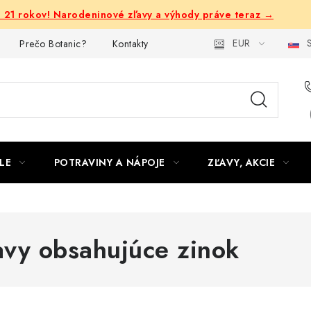
e 21 rokov! Narodeninové zľavy a výhody práve teraz →
EUR
S
Prečo Botanic?
Kontakty
LE
POTRAVINY A NÁPOJE
ZĽAVY, AKCIE
avy obsahujúce zinok