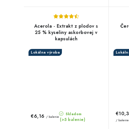
Acerola - Extrakt z plodov s
Čer
25 % kyseliny askorbovej v
kapsulách
Lokálna výroba
Lokáln
€10,
Skladom
€6,16
/ balenie
(>5 balenie)
/ balenie