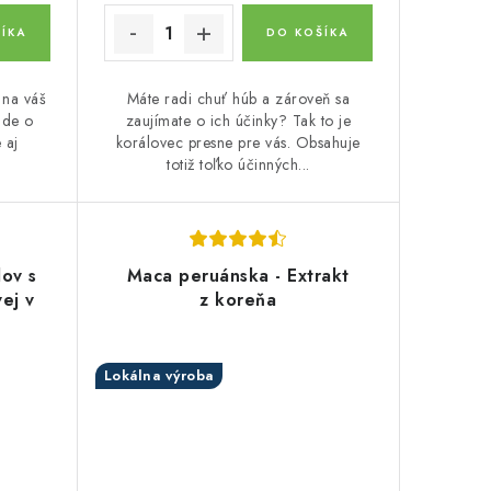
ÍKA
DO KOŠÍKA
 na váš
Máte radi chuť húb a zároveň sa
ide o
zaujímate o ich účinky? Tak to je
 aj
korálovec presne pre vás. Obsahuje
totiž toľko účinných...
dov s
Maca peruánska - Extrakt
ej v
z koreňa
Lokálna výroba