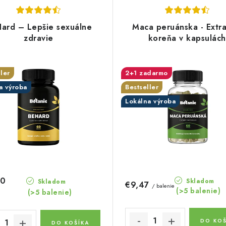
ard – Lepšie sexuálne
Maca peruánska - Extra
zdravie
koreňa v kapsulách
ler
2+1 zadarmo
a výroba
Bestseller
Lokálna výroba
40
Skladom
Skladom
€9,47
/ balenie
(>5 balenie)
(>5 balenie)
DO KOŠ
DO KOŠÍKA