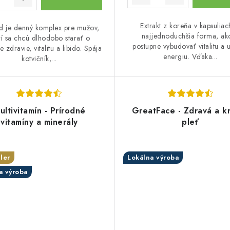
Extrakt z koreňa v kapsuliac
d je denný komplex pre mužov,
najjednoduchšia forma, ako
rí sa chcú dlhodobo starať o
postupne vybudovať vitalitu a 
e zdravie, vitalitu a libido. Spája
energiu. Vďaka...
kotvičník,...
ultivitamín - Prírodné
GreatFace - Zdravá a k
vitamíny a minerály
pleť
ler
Lokálna výroba
a výroba