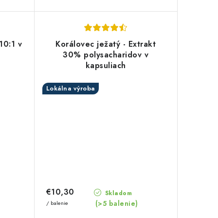
10:1 v
Korálovec ježatý - Extrakt
30% polysacharidov v
kapsuliach
Lokálna výroba
€10,30
Skladom
(>5 balenie)
/ balenie