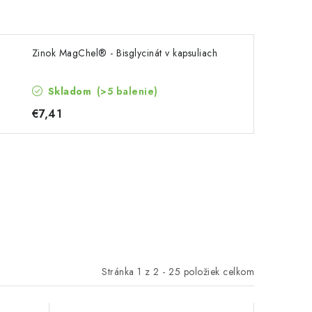
Zinok MagChel® - Bisglycinát v kapsuliach
Skladom
(>5 balenie)
€7,41
Stránka
1
z
2
-
25
položiek celkom