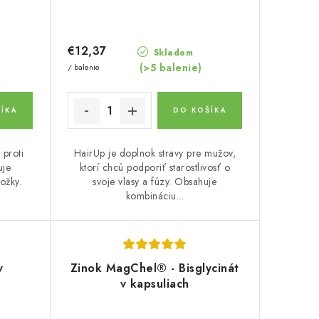
€12,37
Skladom
(>5 balenie)
/ balenie
ÍKA
DO KOŠÍKA
 proti
HairUp je doplnok stravy pre mužov,
uje
ktorí chcú podporiť starostlivosť o
ožky.
svoje vlasy a fúzy. Obsahuje
kombináciu...
v
Zinok MagChel® - Bisglycinát
v kapsuliach