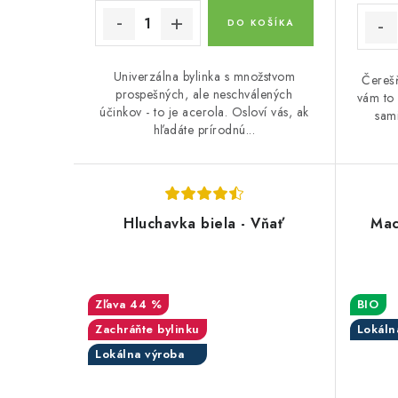
DO KOŠÍKA
Univerzálna bylinka s množstvom
Čerešň
prospešných, ale neschválených
vám to 
účinkov - to je acerola. Osloví vás, ak
sami
hľadáte prírodnú...
Hluchavka biela - Vňať
Mac
44 %
BIO
Zachráňte bylinku
Lokáln
Lokálna výroba