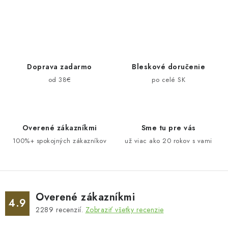
O
v
l
á
d
Doprava zadarmo
Bleskové doručenie
a
od 38€
po celé SK
c
i
e
Overené zákazníkmi
Sme tu pre vás
p
100%+ spokojných zákazníkov
už viac ako 20 rokov s vami
r
v
k
y
v
Overené zákazníkmi
4.9
ý
2289
recenzií.
Zobraziť všetky recenzie
p