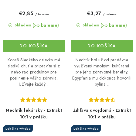
€2,85
€3,27
/ balenie
/ balenie
(>5 balenie)
(>5 balenie)
Skladom
Skladom
DO KOŠÍKA
DO KOŠÍKA
Koreň Sladkého drievka má
Nechtík bol už od pradávna
sladkú chuť a pripravíte si z
využívaný mnohými kultúrami
neho rad produktov pre
pre jeho zdravotné benefity.
posilnenie vášho zdravia.
Egypťania mu dokonca hovorili
Užívajte každý...
bylina...
Nechtík lekársky - Extrakt
Žihľava dvojdomá - Extrakt
10:1 v prášku
10:1 v prášku
Lokálna výroba
Lokálna výroba