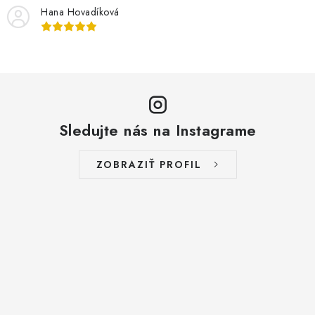
i
Hana Hovadíková
s
u
Sledujte nás na Instagrame
ZOBRAZIŤ PROFIL