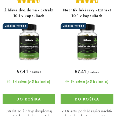
p
i
r
e
Žihľava dvojdomá - Extrakt
Nechtík lekársky - Extrakt
o
p
10:1 v kapsuliach
10:1 v kapsuliach
d
r
Lokálna výroba
Lokálna výroba
u
o
k
d
t
u
o
k
v
t
o
€7,41
€7,41
/ balenie
/ balenie
v
(>5 balenie)
(>5 balenie)
Skladom
Skladom
DO KOŠÍKA
DO KOŠÍKA
Extrakt zo Žihľavy dvojdomej
Z Orientu pochádzajúci nechtík