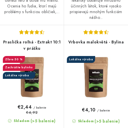
osvieži telo a dodá mu vitalitu.
lekársky obsahuje množstvo
Ocenia ho ľudia, ktorí majú
účinných látok, ktoré vysoko
problémy s funkciou obličiek,...
prispievajú mnohým funkciám
nášho...
Praslička roľná - Extrakt 10:1
Vrbovka malokvětá - Bylina
v prášku
50 %
Lokálna výroba
Zachráňte bylinku
Lokálna výroba
€2,44
/ balenie
€4,10
/ balenie
€4,92
(>5 balenie)
(>5 balenie)
Skladom
Skladom