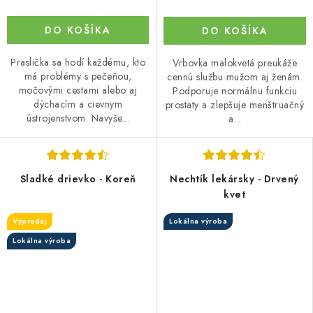
DO KOŠÍKA
DO KOŠÍKA
Praslička sa hodí každému, kto
Vrbovka malokvetá preukáže
má problémy s pečeňou,
cennú službu mužom aj ženám.
močovými cestami alebo aj
Podporuje normálnu funkciu
dýchacím a cievnym
prostaty a zlepšuje menštruačný
ústrojenstvom. Navyše...
a...
Sladké drievko - Koreň
Nechtík lekársky - Drvený
kvet
Výpredaj
Lokálna výroba
Lokálna výroba