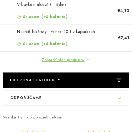
MUŽI
Vrbovka malokvětá - Bylina
€4,10
OSTATNÉ
(>5 balenie)
Skladom
DOVOLENKA
Nechtík lekársky - Extrakt 10:1 v kapsuliach
€7,41
(>5 balenie)
Skladom
Doprava a platba
Recenzie
Vernostný program
Prečo Botanic?
Kontakty
Zobraziť viac produktov
FILTROVAŤ PRODUKTY
V
R
ODPORÚČAME
ý
a
p
d
i
e
Stránka
1
z
1
-
8
položiek celkom
s
n