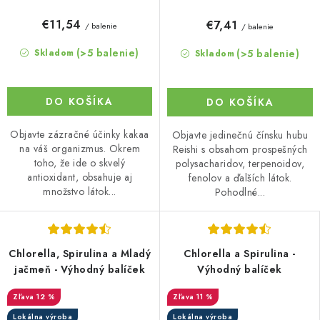
€11,54
€7,41
/ balenie
/ balenie
(>5 balenie)
(>5 balenie)
Skladom
Skladom
DO KOŠÍKA
DO KOŠÍKA
Objavte zázračné účinky kakaa
Objavte jedinečnú čínsku hubu
na váš organizmus. Okrem
Reishi s obsahom prospešných
toho, že ide o skvelý
polysacharidov, terpenoidov,
antioxidant, obsahuje aj
fenolov a ďalších látok.
množstvo látok...
Pohodlné...
Chlorella, Spirulina a Mladý
Chlorella a Spirulina -
jačmeň - Výhodný balíček
Výhodný balíček
12 %
11 %
Lokálna výroba
Lokálna výroba