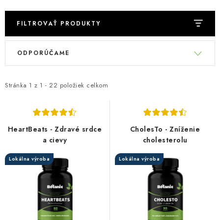
FILTROVAŤ PRODUKTY
V
R
ODPORÚČAME
ý
a
p
d
i
e
Stránka
1
z
1
-
22
položiek celkom
s
n
p
i
r
e
HeartBeats - Zdravé srdce
CholesTo - Zníženie
o
p
a cievy
cholesterolu
d
r
Lokálna výroba
Lokálna výroba
u
o
k
d
t
u
o
k