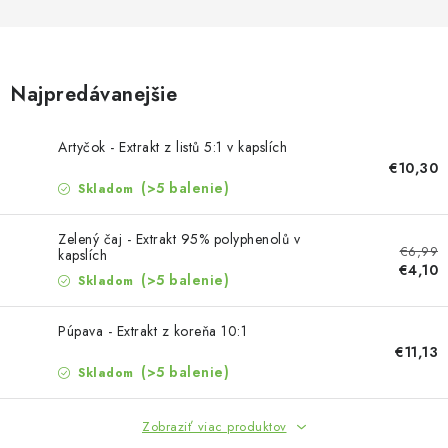
MUŽI
OSTATNÉ
Najpredávanejšie
DOVOLENKA
Artyčok - Extrakt z listů 5:1 v kapslích
Doprava a platba
Recenzie
Vernostný program
€10,30
(>5 balenie)
Skladom
Prečo Botanic?
Kontakty
Zelený čaj - Extrakt 95% polyphenolů v
€6,99
kapslích
€4,10
(>5 balenie)
Skladom
Púpava - Extrakt z koreňa 10:1
€11,13
(>5 balenie)
Skladom
Zobraziť viac produktov