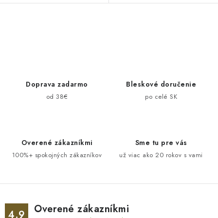
O
v
l
á
d
Doprava zadarmo
Bleskové doručenie
a
od 38€
po celé SK
c
i
e
Overené zákazníkmi
Sme tu pre vás
p
100%+ spokojných zákazníkov
už viac ako 20 rokov s vami
r
v
k
y
v
Overené zákazníkmi
4.9