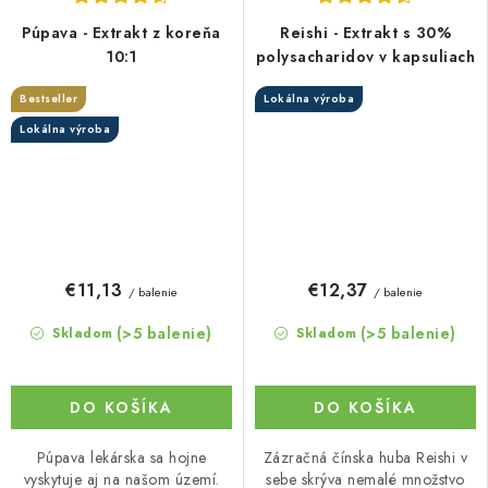
Púpava - Extrakt z koreňa
Reishi - Extrakt s 30%
10:1
polysacharidov v kapsuliach
Bestseller
Lokálna výroba
Lokálna výroba
€11,13
€12,37
/ balenie
/ balenie
(>5 balenie)
(>5 balenie)
Skladom
Skladom
DO KOŠÍKA
DO KOŠÍKA
Púpava lekárska sa hojne
Zázračná čínska huba Reishi v
vyskytuje aj na našom území.
sebe skrýva nemalé množstvo