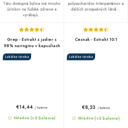
Táto dostupná bylina má mnoho
polysacharidov triterpenténov a
účinkov na ľudské zdravie a
ďalších prospešných látok....
vyrábajú...
Grep - Extrakt z jadier s
Cesnak - Extrakt 10:1
98% naringinu v kapsuliach
Lokálna výroba
Lokálna výroba
€14,44
€8,23
/ balenie
/ balenie
(>5 balenie)
(>5 balenie)
Skladom
Skladom