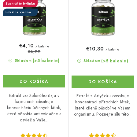
Zachráňte bylinku
Lokálna výroba
€4,10
/ balenie
€10,30
/ balenie
€6,99
(>5 balenie)
(>5 balenie)
Skladom
Skladom
DO KOŠÍKA
DO KOŠÍKA
Extrakt zo Zeleného čaju v
Extrakt z Artyčoku obsahuje
kapsuliach obsahuje
koncentraci přírodních látek,
koncentráciu účinných látok,
které cíleně působí ve Vašem
ktoré pôsobia antioxidačne a
organismu. Poznejte sílu této...
osviežia Vaše...