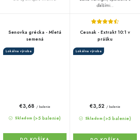
ďalšími...
Senovka grécka - Mletá
Cesnak - Extrakt 10:1 v
semená
prášku
Lokálna výroba
Lokálna výroba
€3,68
€3,52
/ balenie
/ balenie
(>5 balenie)
(>5 balenie)
Skladom
Skladom
DO KOŠÍKA
DO KOŠÍKA