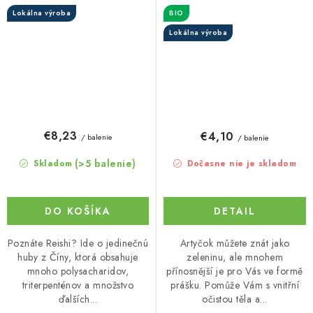
Lokálna výroba
BIO
Lokálna výroba
€8,23
€4,10
/ balenie
/ balenie
(>5 balenie)
Skladom
Dočasne nie je skladom
DO KOŠÍKA
DETAIL
Poznáte Reishi? Ide o jedinečnú
Artyčok můžete znát jako
huby z Číny, ktorá obsahuje
zeleninu, ale mnohem
mnoho polysacharidov,
přínosnější je pro Vás ve formě
triterpenténov a množstvo
prášku. Pomůže Vám s vnitřní
ďalších...
očistou těla a...