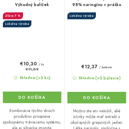
Výhodný balíček
98% naringínu v prášku
7 %
Lokálna výroba
Lokálna výroba
€10,30
/ ks
€12,37
/ balenie
€11,09
(>5 ks)
(>5 balenie)
Skladom
Skladom
DO KOŠÍKA
DO KOŠÍKA
Kombinácia týchto dvoch
Možno ste ani netušili, aké
produktov prospieva
účinky môže mať extrakt z
spokojnému tráviacemu systému,
obyčajných grepových jadier.
ale aj silnejšie imunite.
Látka naringín, spoločne s