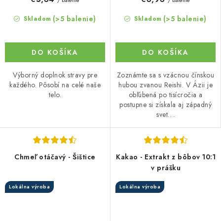
/ balenie
/ balenie
(>5 balenie)
(>5 balenie)
Skladom
Skladom
DO KOŠÍKA
DO KOŠÍKA
Výborný doplnok stravy pre
Zoznámte sa s vzácnou čínskou
každého. Pôsobí na celé naše
hubou zvanou Reishi. V Ázii je
telo.
obľúbená po tisícročia a
postupne si získala aj západný
svet....
Chmeľ otáčavý - Šištice
Kakao - Extrakt z bôbov 10:1
v prášku
Lokálna výroba
Lokálna výroba