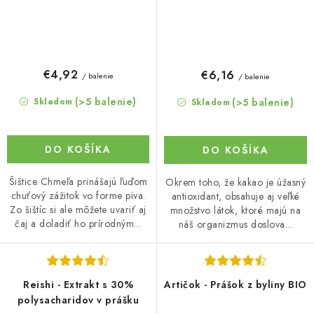
€4,92
€6,16
/ balenie
/ balenie
(>5 balenie)
(>5 balenie)
Skladom
Skladom
DO KOŠÍKA
DO KOŠÍKA
Šištice Chmeľa prinášajú ľuďom
Okrem toho, že kakao je úžasný
chuťový zážitok vo forme piva.
antioxidant, obsahuje aj veľké
Zo šištíc si ale môžete uvariť aj
množstvo látok, ktoré majú na
čaj a doladiť ho prírodným...
náš organizmus doslova...
Reishi - Extrakt s 30%
Artičok - Prášok z byliny BIO
polysacharidov v prášku