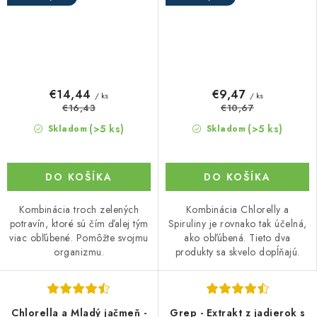
€14,44
€9,47
/ ks
/ ks
€16,43
€10,67
(>5 ks)
(>5 ks)
Skladom
Skladom
DO KOŠÍKA
DO KOŠÍKA
Kombinácia troch zelených
Kombinácia Chlorelly a
potravín, ktoré sú čím ďalej tým
Spiruliny je rovnako tak účelná,
viac obľúbené. Pomôžte svojmu
ako obľúbená. Tieto dva
organizmu.
produkty sa skvelo dopĺňajú.
Chlorella a Mladý jačmeň -
Grep - Extrakt z jadierok s