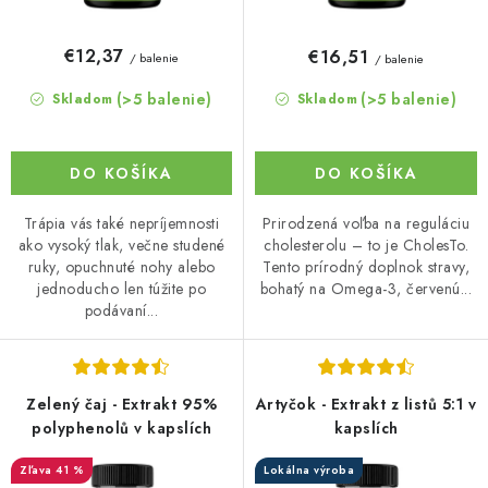
v
t
o
€12,37
€16,51
/ balenie
/ balenie
v
(>5 balenie)
(>5 balenie)
Skladom
Skladom
DO KOŠÍKA
DO KOŠÍKA
Trápia vás také nepríjemnosti
Prirodzená voľba na reguláciu
ako vysoký tlak, večne studené
cholesterolu – to je CholesTo.
ruky, opuchnuté nohy alebo
Tento prírodný doplnok stravy,
jednoducho len túžite po
bohatý na Omega-3, červenú...
podávaní...
Zelený čaj - Extrakt 95%
Artyčok - Extrakt z listů 5:1 v
polyphenolů v kapslích
kapslích
41 %
Lokálna výroba