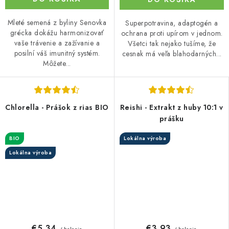
Mleté semená z byliny Senovka
Superpotravina, adaptogén a
grécka dokážu harmonizovať
ochrana proti upírom v jednom.
vaše trávenie a zažívanie a
Všetci tak nejako tušíme, že
posilní váš imunitný systém.
cesnak má veľa blahodarných...
Môžete...
Chlorella - Prášok z rias BIO
Reishi - Extrakt z huby 10:1 v
prášku
BIO
Lokálna výroba
Lokálna výroba
€5,34
€3,93