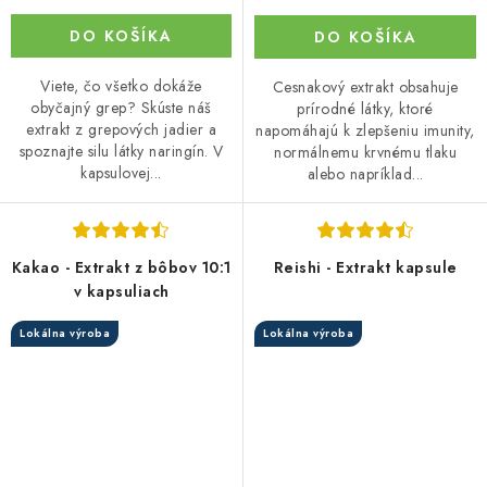
DO KOŠÍKA
DO KOŠÍKA
Viete, čo všetko dokáže
Cesnakový extrakt obsahuje
obyčajný grep? Skúste náš
prírodné látky, ktoré
extrakt z grepových jadier a
napomáhajú k zlepšeniu imunity,
spoznajte silu látky naringín. V
normálnemu krvnému tlaku
kapsulovej...
alebo napríklad...
Kakao - Extrakt z bôbov 10:1
Reishi - Extrakt kapsule
v kapsuliach
Lokálna výroba
Lokálna výroba