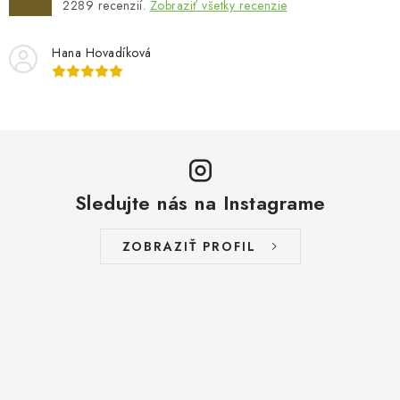
ý
2289
recenzií.
Zobraziť všetky recenzie
p
i
Hana Hovadíková
s
u
Sledujte nás na Instagrame
ZOBRAZIŤ PROFIL