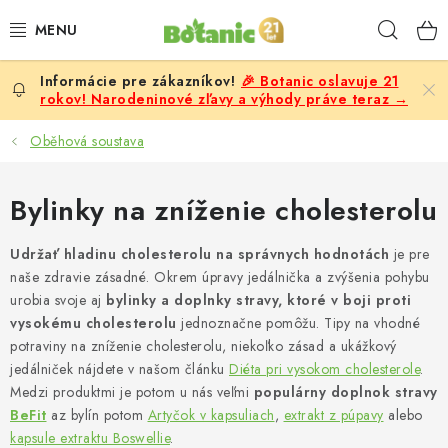
Prejsť
Hľad
na
obsah
🎉 Botanic oslavuje 21
PREMIUM
rokov! Narodeninové zľavy a výhody práve teraz →
DOPLNKY STRAVY
Oběhová soustava
CIELE
Bylinky na zníženie cholesterolu
POTRAVINY A NÁPOJE
Udržať hladinu cholesterolu na správnych hodnotách
je pre
naše zdravie zásadné. Okrem úpravy jedálnička a zvýšenia pohybu
ZĽAVY, AKCIE
urobia svoje aj
bylinky a doplnky stravy, ktoré v boji proti
vysokému cholesterolu
jednoznačne pomôžu. Tipy na vhodné
ZLOŽKY
potraviny na zníženie cholesterolu, niekoľko zásad a ukážkový
jedálniček nájdete v našom článku
Diéta pri vysokom cholesterole
.
Medzi produktmi je potom u nás veľmi
populárny doplnok stravy
ŽENY
BeFit
az bylín potom
Artyčok v kapsuliach
,
extrakt z púpavy
alebo
kapsule extraktu Boswellie
.