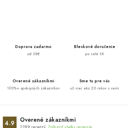
O
v
l
á
d
Doprava zadarmo
Bleskové doručenie
a
od 38€
po celé SK
c
i
e
Overené zákazníkmi
Sme tu pre vás
p
100%+ spokojných zákazníkov
už viac ako 20 rokov s vami
r
v
k
y
v
Overené zákazníkmi
4.9
ý
2289
recenzií.
Zobraziť všetky recenzie