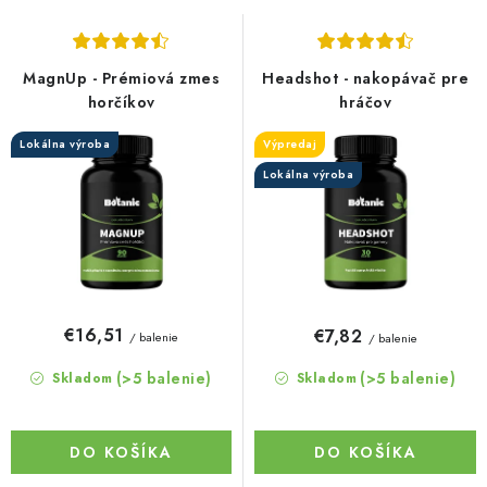
s
n
p
i
r
e
MagnUp - Prémiová zmes
Headshot - nakopávač pre
o
p
horčíkov
hráčov
d
r
Lokálna výroba
Výpredaj
u
o
Lokálna výroba
k
d
t
u
o
k
v
t
o
€16,51
€7,82
/ balenie
/ balenie
v
(>5 balenie)
(>5 balenie)
Skladom
Skladom
DO KOŠÍKA
DO KOŠÍKA