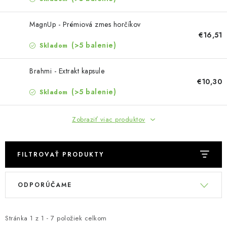
MUŽI
MagnUp - Prémiová zmes horčíkov
OSTATNÉ
€16,51
(>5 balenie)
Skladom
DOVOLENKA
Brahmi - Extrakt kapsule
€10,30
Doprava a platba
Recenzie
Vernostný program
(>5 balenie)
Skladom
Prečo Botanic?
Kontakty
Zobraziť viac produktov
FILTROVAŤ PRODUKTY
V
R
ODPORÚČAME
ý
a
p
d
i
e
Stránka
1
z
1
-
7
položiek celkom