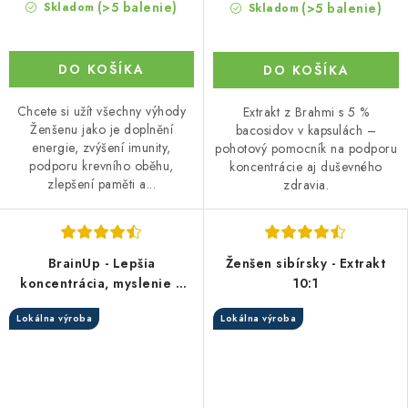
(>5 balenie)
(>5 balenie)
Skladom
Skladom
DO KOŠÍKA
DO KOŠÍKA
Chcete si užít všechny výhody
Extrakt z Brahmi s 5 %
Ženšenu jako je doplnění
bacosidov v kapsulách –
energie, zvýšení imunity,
pohotový pomocník na podporu
podporu krevního oběhu,
koncentrácie aj duševného
zlepšení paměti a...
zdravia.
BrainUp - Lepšia
Ženšen sibírsky - Extrakt
koncentrácia, myslenie a
10:1
pamäť
Lokálna výroba
Lokálna výroba