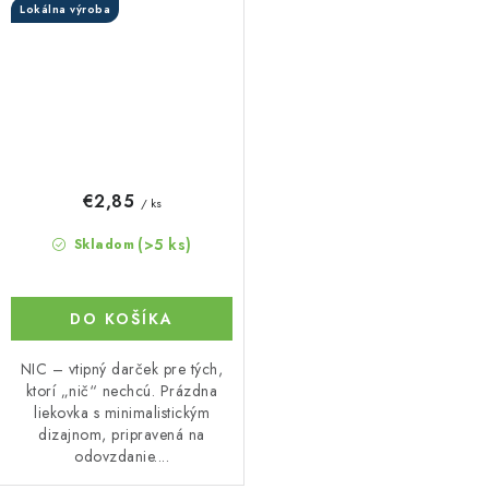
Lokálna výroba
€2,85
/ ks
(>5 ks)
Skladom
DO KOŠÍKA
NIC – vtipný darček pre tých,
ktorí „nič“ nechcú. Prázdna
liekovka s minimalistickým
dizajnom, pripravená na
odovzdanie....