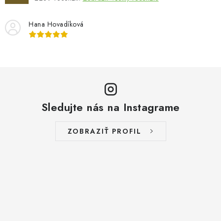
p
i
Hana Hovadíková
s
u
Sledujte nás na Instagrame
ZOBRAZIŤ PROFIL