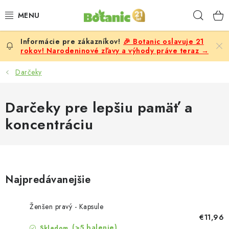
Prejsť
Hľad
na
obsah
🎉 Botanic oslavuje 21
PREMIUM
rokov! Narodeninové zľavy a výhody práve teraz →
DOPLNKY STRAVY
Darčeky
CIELE
Darčeky pre lepšiu pamäť a
koncentráciu
POTRAVINY A NÁPOJE
ZĽAVY, AKCIE
ZLOŽKY
Najpredávanejšie
ŽENY
Ženšen pravý - Kapsule
€11,96
(>5 balenie)
Skladom