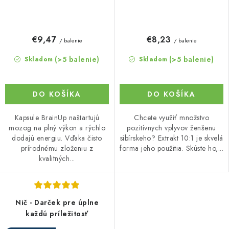
€9,47
€8,23
/ balenie
/ balenie
(>5 balenie)
(>5 balenie)
Skladom
Skladom
DO KOŠÍKA
DO KOŠÍKA
Kapsule BrainUp naštartujú
Chcete využiť množstvo
mozog na plný výkon a rýchlo
pozitívnych vplyvov ženšenu
dodajú energiu. Vďaka čisto
sibírskeho? Extrakt 10:1 je skvelá
prírodnému zloženiu z
forma jeho použitia. Skúste ho,...
kvalitných...
Nič - Darček pre úplne
každú príležitosť