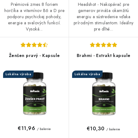
Prémiová zmes 8 foriem
Headshot - Nakopávač pre
horčíka a vitamínov B6 a D pre
gamerov prináša okamžitú
podporu psychickej pohody,
energiu a sústredenie vďaka
energie a svalových funkcií.
prírodným stimulantom. Ideálny
Vysoká...
pre dlhé...
Ženšen pravý - Kapsule
Brahmi - Extrakt kapsule
Lokálna výroba
Lokálna výroba
€11,96
€10,30
/ balenie
/ balenie